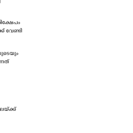
്
നിക്ഷേപം
് വേണ്ടി
ുടെയും
്നത്
യ്ക്ക്