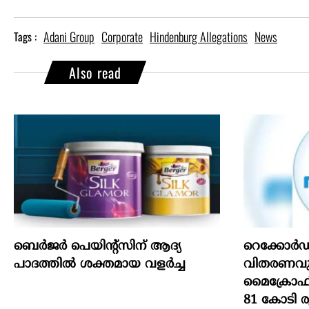
Adani Group
Corporate
Hindenburg Allegations
News
Tags :
Also read
ബെർജർ പെയിന്റ്സിന് ആദ്യ
റെക്കോർഡ
പാദത്തിൽ ശക്തമായ വളർച്ച
വിതരണവുമാ
മൈക്രോഫിൻ
81 കോടി 