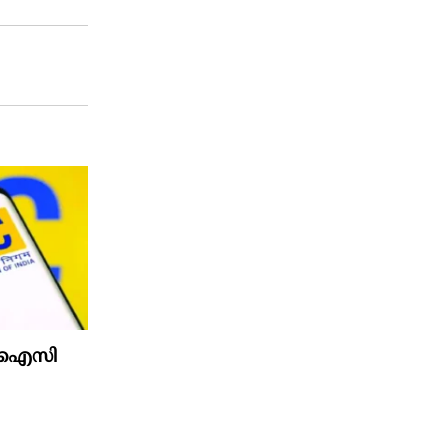
 എൽഐസി