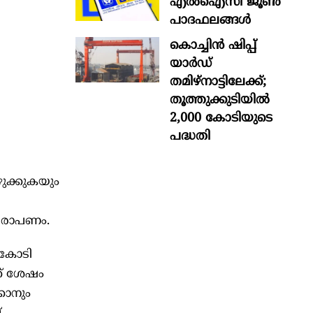
എൽഐസി ജൂൺ
പാദഫലങ്ങൾ
കൊച്ചിന്‍ ഷിപ്പ്
യാർഡ്
തമിഴ്നാട്ടിലേക്ക്;
തൂത്തുക്കുടിയിൽ
2,000 കോടിയുടെ
പദ്ധതി
ുക്കുകയും
ആരോപണം.
 കോടി
് ശേഷം
കാനും