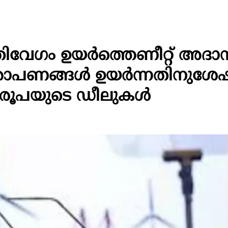
തിവേഗം ഉയർത്തെണീറ്റ് അദാ
ആരോപണങ്ങൾ ഉയർന്നതിനുശേ
ി രൂപയുടെ ഡീലുകൾ