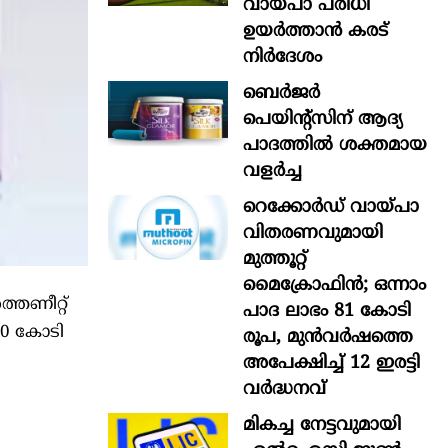
വായ്പാ പരിധി
ഉയർത്താൻ കരട്
നിർദേശം
ബെർജർ
പെയിന്റ്സിന് ആദ്യ
പാദത്തിൽ ശക്തമായ
വളർച്ച
റെക്കോർഡ് വായ്പാ
വിതരണവുമായി
മുത്തൂറ്റ്
മൈക്രോഫിൻ; ഒന്നാം
തെണീറ്റ്
പാദ ലാഭം 81 കോടി
00 കോടി
രൂപ, മുൻവർഷത്തെ
അപേക്ഷിച്ച് 12 ഇരട്ടി
വർദ്ധനവ്
മികച്ച നേട്ടവുമായി