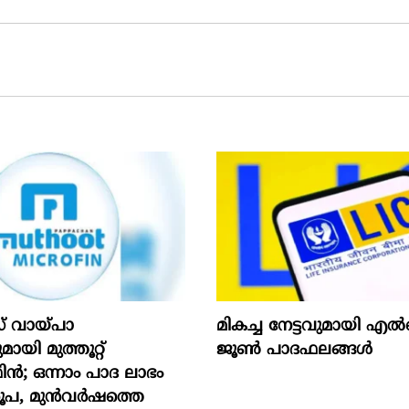
് വായ്പാ
മികച്ച നേട്ടവുമായി
യി മുത്തൂറ്റ്
ജൂൺ പാദഫലങ്ങൾ
; ഒന്നാം പാദ ലാഭം
രൂപ, മുൻവർഷത്തെ