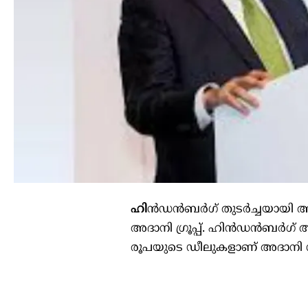
ഹി
ൻഡൻബർഗ് തുടർച്ചയായി ആഞ്ഞ
അദാനി ഗ്രൂപ്പ്. ഹിൻഡൻബർഗ
രൂപയുടെ ഡീലുകളാണ് അദാനി നട