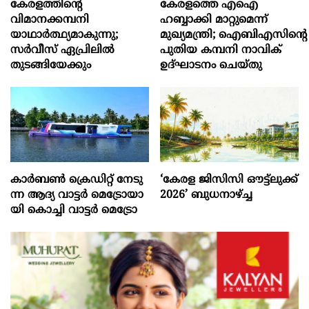
കേരളത്തിന്റെ
കേരളത്തെ എഐ
വിമാനക്കമ്പനി
ഹബ്ബാക്കി മാറ്റുമെന്ന്
യാഥാര്‍ത്ഥ്യമാകുന്നു;
മുഖ്യമന്ത്രി; ഐബിഎസിന്റെ
സര്‍വീസ് ഏപ്രിലില്‍
പുതിയ കമ്പനി നാവിക്
തുടങ്ങിയേക്കും
ഉദ്ഘാടനം ചെയ്തു
കാ​ര്‍​ബ​ണ്‍ ക്രെ​ഡി​റ്റ് നേ​ടു​
‘കേരള ജിസിസി ഔട്ട്ലുക്ക്
ന്ന ആ​ദ്യ വാ​ട്ട​ര്‍ മെ​ട്രോ​യാ​
2026’ ബുധനാഴ്ച്ച
യി കൊ​ച്ചി വാ​ട്ട​ര്‍ മെ​ട്രോ