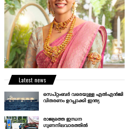
Latest news
സെപ്റ്റംബർ വരെയുള്ള എൽഎൻജി
വിതരണം ഉറപ്പാക്കി ഇന്ത്യ
രാജ്യത്തെ ഇന്ധന
ഗുണനിലവാരത്തില്‍