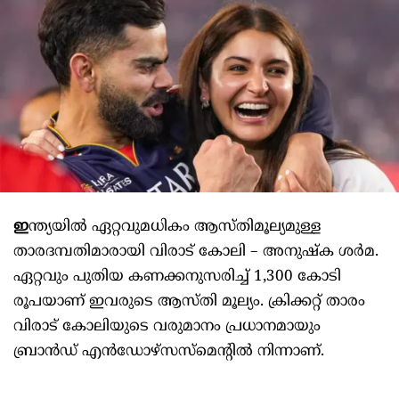
ഇ
ന്ത്യയിൽ ഏറ്റവുമധികം ആസ്തിമൂല്യമുള്ള
താരദമ്പതിമാരായി വിരാട് കോലി – അനുഷ്‌ക ശർമ.
ഏറ്റവും പുതിയ കണക്കനുസരിച്ച് 1,300 കോടി
രൂപയാണ് ഇവരുടെ ആസ്തി മൂല്യം. ക്രിക്കറ്റ് താരം
വിരാട് കോലിയുടെ വരുമാനം പ്രധാനമായും
ബ്രാൻഡ് എൻഡോഴ്‌സസ്‌മെന്റിൽ നിന്നാണ്.