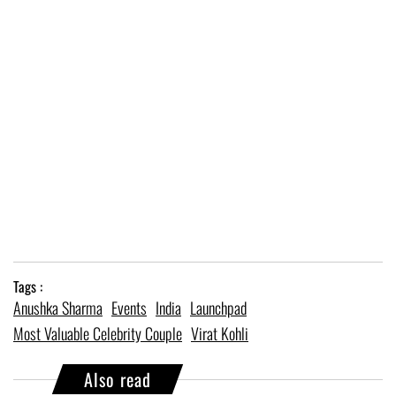
Tags :
Anushka Sharma
Events
India
Launchpad
Most Valuable Celebrity Couple
Virat Kohli
Also read