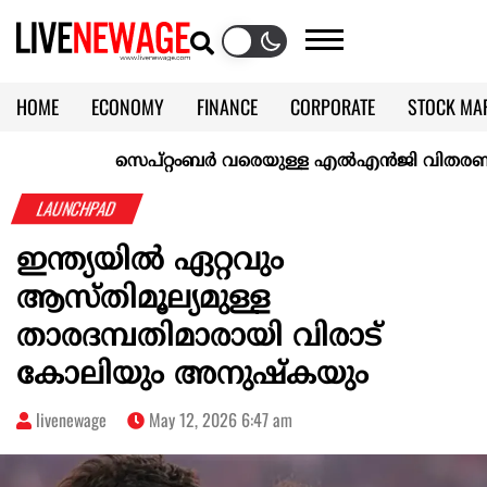
HOME
ECONOMY
FINANCE
CORPORATE
STOCK MA
CALENDAR
KERALA @70
സെപ്റ്റംബർ വരെയുള്ള എൽഎൻജി വിതരണം ഉറപ്പാക
LAUNCHPAD
ഇന്ത്യയിൽ ഏറ്റവും
ആസ്തിമൂല്യമുള്ള
താരദമ്പതിമാരായി വിരാട്
കോലിയും അനുഷ്‌കയും
livenewage
May 12, 2026 6:47 am