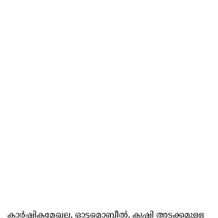
കാർഷികമേഖല, ഓട്ടമൊബീൽ, കൃഷി അടക്കമുള്ള