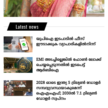
Latest news
യുപിഐ ഇടപാടിൽ ഫീസ്
ഈടാക്കുക വ്യാപാരികളിൽനിന്ന്
EMI അടച്ചില്ലെങ്കിൽ ഫോൺ ലോക്ക്
ചെയ്യപ്പെടുന്നതിൽ ഇടപെട്ട്
ആർബിഐ
2028 ഓടെ ഇന്ത്യ 5 ട്രില്യണ്‍ ഡോളര്‍
സമ്പദ്വ്യവസ്ഥയാകുമെന്ന്
ഐഎംഎഫ്; 2030ല്‍ 7.1 ട്രില്യണ്‍
ഡോളര്‍ സ്വപ്നം