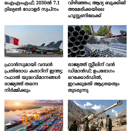
ഐഎംഎഫ്; 2030ല്‍ 7.1
വിഴിഞ്ഞം; ആദ്യ ബുക്കിങ്
ട്രില്യണ്‍ ഡോളര്‍ സ്വപ്നം
അമേരിക്കയിലെ
ഹൂസ്റ്റണിലേക്ക്
ഫ്രാൻസുമായി വമ്പന്‍
രാജ്യത്ത് സ്റ്റീലിന് വൻ
പ്രതിരോധ കരാറിന് ഇന്ത്യ;
ഡിമാൻഡ്; ഉപഭോഗം
റഫാല്‍ യുദ്ധവിമാനങ്ങള്‍
റെക്കോർഡിൽ,
രാജ്യത്ത് തന്നെ
ഇറക്കുമതി ആശ്രയത്വം
നിര്‍മ്മിക്കും
തുടരുന്നു