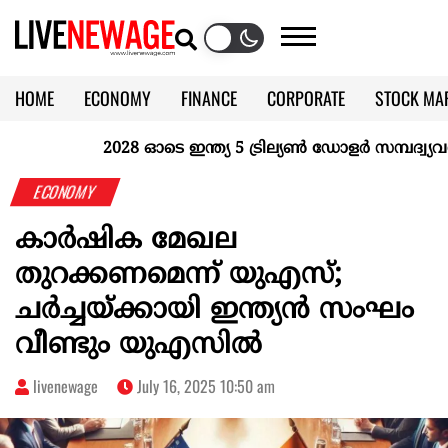
HOME
ECONOMY
FINANCE
CORPORATE
STOCK MA
CALENDAR
KERALA @70
2028 ഓടെ ഇന്ത്യ 5 ട്രില്യണ്‍ ഡോളര്‍ സമ്പദ്വ്യവസ്
ECONOMY
കാർഷിക മേഖല
തുറക്കണമെന്ന് യുഎസ്;
ചർച്ചയ്ക്കായി ഇന്ത്യൻ സംഘം
വീണ്ടും യുഎസിൽ
livenewage
July 16, 2025 10:50 am