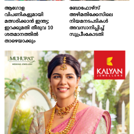
ആഗോള
ബോഫോഴ്‌സ്
വിപണികളുമായി
അഴിമതിക്കേസിലെ
മത്സരിക്കാൻ ഇന്ത്യ;
നിയമനടപടികൾ
ഇറക്കുമതി തീരുവ 10
അവസാനിപ്പിച്ച്
ശതമാനത്തിൽ
സുപ്രീംകോടതി
താഴെയാക്കും