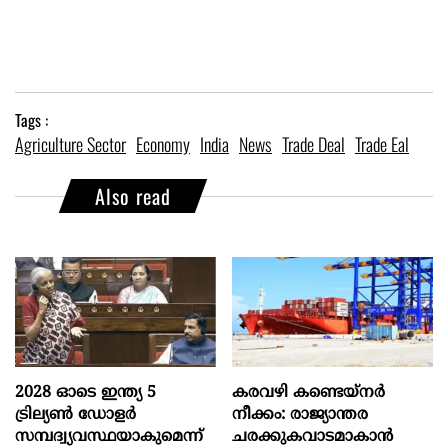
Tags :
Agriculture Sector
Economy
India
News
Trade Deal
Trade Eal
Also read
2028 ഓടെ ഇന്ത്യ 5
കരവഴി കണ്ടെയ്നർ
ട്രില്യണ്‍ ഡോളര്‍
നീക്കം: രാജ്യാന്തര
സമ്പദ്വ്യവസ്ഥയാകുമെന്ന്
ചരക്കുകവാടമാകാൻ