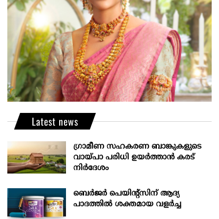
Latest news
ഗ്രാമീണ സഹകരണ ബാങ്കുകളുടെ
വായ്പാ പരിധി ഉയർത്താൻ കരട്
നിർദേശം
ബെർജർ പെയിന്റ്സിന് ആദ്യ
പാദത്തിൽ ശക്തമായ വളർച്ച