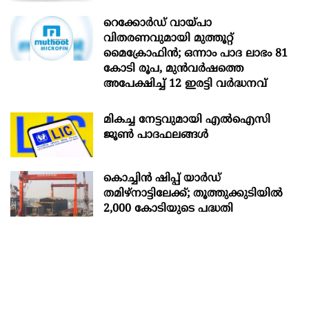
റെക്കോർഡ് വായ്പാ
വിതരണവുമായി മുത്തൂറ്റ്
മൈക്രോഫിൻ; ഒന്നാം പാദ ലാഭം 81
കോടി രൂപ, മുൻവർഷത്തെ
അപേക്ഷിച്ച് 12 ഇരട്ടി വർദ്ധനവ്
മികച്ച നേട്ടവുമായി എൽഐസി
ജൂൺ പാദഫലങ്ങൾ
കൊച്ചിന്‍ ഷിപ്പ് യാർഡ്
തമിഴ്നാട്ടിലേക്ക്; തൂത്തുക്കുടിയിൽ
2,000 കോടിയുടെ പദ്ധതി