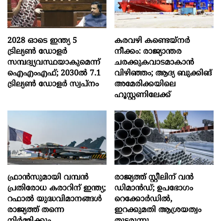
2028 ഓടെ ഇന്ത്യ 5
കരവഴി കണ്ടെയ്നർ
ട്രില്യണ്‍ ഡോളര്‍
നീക്കം: രാജ്യാന്തര
സമ്പദ്വ്യവസ്ഥയാകുമെന്ന്
ചരക്കുകവാടമാകാൻ
ഐഎംഎഫ്; 2030ല്‍ 7.1
വിഴിഞ്ഞം; ആദ്യ ബുക്കിങ്
ട്രില്യണ്‍ ഡോളര്‍ സ്വപ്നം
അമേരിക്കയിലെ
ഹൂസ്റ്റണിലേക്ക്
ഫ്രാൻസുമായി വമ്പന്‍
രാജ്യത്ത് സ്റ്റീലിന് വൻ
പ്രതിരോധ കരാറിന് ഇന്ത്യ;
ഡിമാൻഡ്; ഉപഭോഗം
റഫാല്‍ യുദ്ധവിമാനങ്ങള്‍
റെക്കോർഡിൽ,
രാജ്യത്ത് തന്നെ
ഇറക്കുമതി ആശ്രയത്വം
നിര്‍മ്മിക്കും
തുടരുന്നു