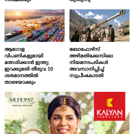
ആഗോള
ബോഫോഴ്‌സ്
വിപണികളുമായി
അഴിമതിക്കേസിലെ
മത്സരിക്കാൻ ഇന്ത്യ;
നിയമനടപടികൾ
ഇറക്കുമതി തീരുവ 10
അവസാനിപ്പിച്ച്
ശതമാനത്തിൽ
സുപ്രീംകോടതി
താഴെയാക്കും