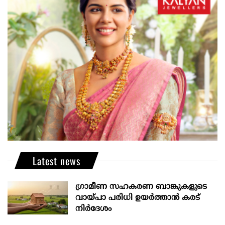
Latest news
ഗ്രാമീണ സഹകരണ ബാങ്കുകളുടെ
വായ്പാ പരിധി ഉയർത്താൻ കരട്
നിർദേശം