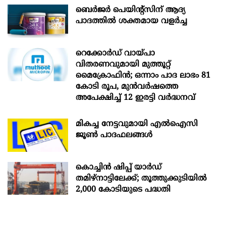
ബെർജർ പെയിന്റ്സിന് ആദ്യ
പാദത്തിൽ ശക്തമായ വളർച്ച
റെക്കോർഡ് വായ്പാ
വിതരണവുമായി മുത്തൂറ്റ്
മൈക്രോഫിൻ; ഒന്നാം പാദ ലാഭം 81
കോടി രൂപ, മുൻവർഷത്തെ
അപേക്ഷിച്ച് 12 ഇരട്ടി വർദ്ധനവ്
മികച്ച നേട്ടവുമായി എൽഐസി
ജൂൺ പാദഫലങ്ങൾ
കൊച്ചിന്‍ ഷിപ്പ് യാർഡ്
തമിഴ്നാട്ടിലേക്ക്; തൂത്തുക്കുടിയിൽ
2,000 കോടിയുടെ പദ്ധതി