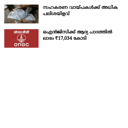
സഹകരണ വായ്പകള്‍ക്ക് അധിക
പലിശയിളവ്
ഒഎന്‍ജിസിക്ക് ആദ്യ പാദത്തില്‍
ലാഭം ₹17,034 കോടി