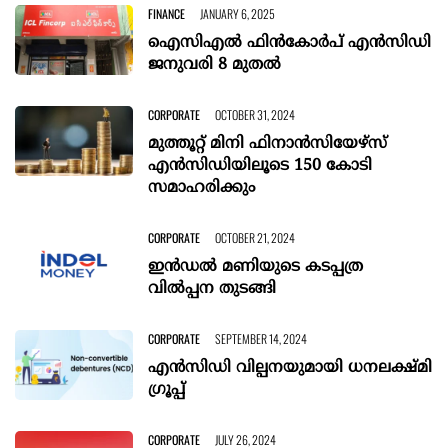
FINANCE
JANUARY 6, 2025
ഐസിഎൽ ഫിൻകോർപ് എൻസിഡി
ജനുവരി 8 മുതൽ
CORPORATE
OCTOBER 31, 2024
മുത്തൂറ്റ് മിനി ഫിനാന്‍സിയേഴ്‌സ്
എന്‍സിഡിയിലൂടെ 150 കോടി
സമാഹരിക്കും
CORPORATE
OCTOBER 21, 2024
ഇൻഡല്‍ മണിയുടെ കടപ്പത്ര
വില്‍പ്പന തുടങ്ങി
CORPORATE
SEPTEMBER 14, 2024
എൻസിഡി വില്പനയുമായി ധനലക്ഷ്മി
ഗ്രൂപ്പ്
CORPORATE
JULY 26, 2024