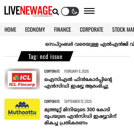
HOME
ECONOMY
FINANCE
CORPORATE
STOCK MA
CALENDAR
KERALA @70
സെപ്റ്റംബർ വരെയുള്ള എൽഎൻജി വിതരണം ഉ
Tag: ncd issue
CORPORATE
FEBRUARY 6, 2026
ഐസിഎല്‍ ഫിന്‍കോര്‍പ്പിന്‍റെ
എന്‍സിഡി ഇഷ്യൂ ആരംഭിച്ചു
CORPORATE
SEPTEMBER 12, 2025
മുത്തൂറ്റ് മിനിയുടെ 300 കോടി
രൂപയുടെ എന്‍സിഡി ഇഷ്യൂവിന്
മികച്ച പ്രതികരണം