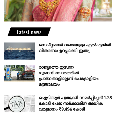
Latest news
സെപ്റ്റംബർ വരെയുള്ള എൽഎൻജി
വിതരണം ഉറപ്പാക്കി ഇന്ത്യ
രാജ്യത്തെ ഇന്ധന
ഗുണനിലവാരത്തില്‍
പ്രശ്‌നങ്ങളില്ലെന്ന് പെട്രോളിയം
മന്ത്രാലയം
ഐടിആര്‍ പുതുക്കി സമർപ്പിച്ചത് 1.25
കോടി പേര്; സർക്കാരിന് അധിക
വരുമാനം ₹9,494 കോടി