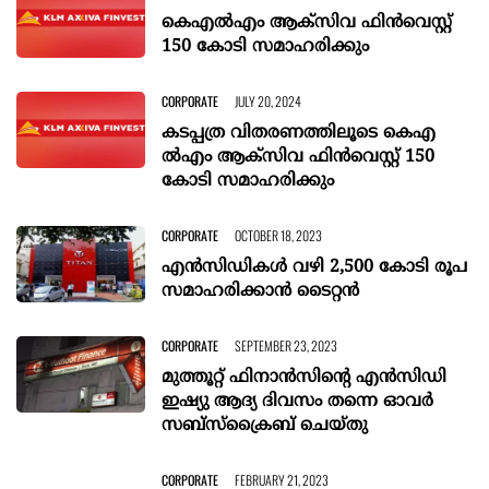
കെഎല്‍എം ആക്‌സിവ ഫിന്‍വെസ്റ്റ്
150 കോടി സമാഹരിക്കും
CORPORATE
JULY 20, 2024
കടപ്പത്ര വിതരണത്തിലൂടെ കെഎ​
ല്‍എം ​ആ​ക്‌​സി​വ ഫി​ന്‍​വെ​സ്റ്റ് 150
കോ​ടി സ​മാ​ഹ​രി​ക്കും
CORPORATE
OCTOBER 18, 2023
എൻസിഡികൾ വഴി 2,500 കോടി രൂപ
സമാഹരിക്കാൻ ടൈറ്റൻ
CORPORATE
SEPTEMBER 23, 2023
മുത്തൂറ്റ് ഫിനാൻസിന്റെ എൻസിഡി
ഇഷ്യു ആദ്യ ദിവസം തന്നെ ഓവർ
സബ്‌സ്‌ക്രൈബ് ചെയ്തു
CORPORATE
FEBRUARY 21, 2023