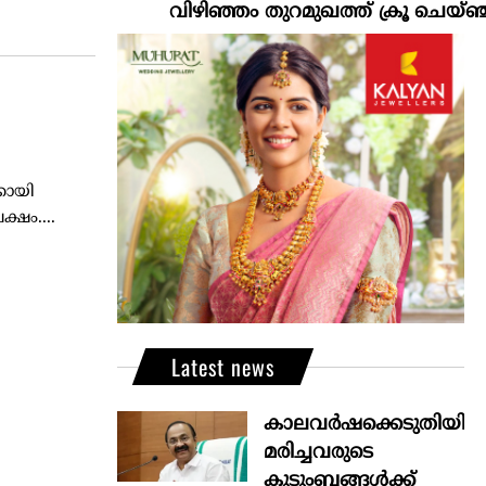
വിഴിഞ്ഞം തുറമുഖത്ത് ക്രൂ ചെയ്ഞ്ച
കായി
്ഷം....
Latest news
കാലവർഷക്കെടുതിയി
മരിച്ചവരുടെ
കുടുംബങ്ങൾക്ക്