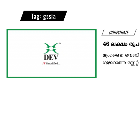
Tag: gssia
CORPORATE
46 ലക്ഷം ര
മുംബൈ: വെബ് ആ
ഗുജറാത്ത് സ്റ്