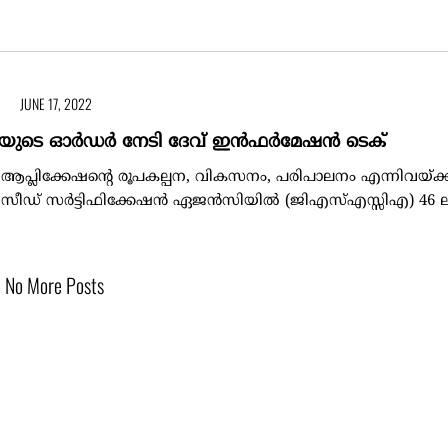
JUNE 17, 2022
ൂപയുടെ ഓർഡർ നേടി ദേവ് ഇൻഫർമേഷൻ ടെക്
പ്ലിക്കേഷന്റെ രൂപകല്പന, വികസനം, പരിപാലനം എന്നിവയ്ക്
റേറ്റ് സീഡ് സർട്ടിഫിക്കേഷൻ ഏജൻസിയിൽ (ജിഎസ്എസ്സിഎ) 46 ലക
No More Posts