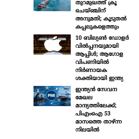
തുറമുഖത്ത് ക്രൂ
ചെയ്ഞ്ചിന്
അനുമതി; കൂടുതൽ
കപ്പലുകളെത്തും
10 ബില്യൺ ഡോളർ
വിൽപ്പനയുമായി
ആപ്പിൾ; ആഗോള
വിപണിയിൽ
നിർണായക
ശക്തിയായി ഇന്ത്യ
ഇന്ത്യൻ സേവന
മേഖല
മാന്ദ്യത്തിലേക്ക്;
പിഎംഐ 53
മാസത്തെ താഴ്ന്ന
നിലയില്‍