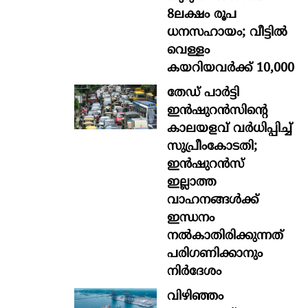
8ലക്ഷം രൂപ
ധനസഹായം; വീട്ടിൽ
വെള്ളം
കയറിയവർക്ക് 10,000
തേഡ് പാർട്ടി
ഇൻഷുറൻസിന്റെ
കാലയളവ് വർധിപ്പിച്ച്
സുപ്രീംകോടതി;
ഇൻഷുറൻസ്
ഇല്ലാത്ത
വാഹനങ്ങൾക്ക്
ഇന്ധനം
നൽകാതിരിക്കുന്നത്
പരിഗണിക്കാനും
നിർദേശം
വിഴിഞ്ഞം