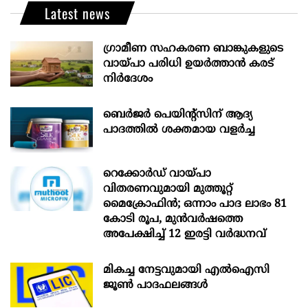
Latest news
ഗ്രാമീണ സഹകരണ ബാങ്കുകളുടെ
വായ്പാ പരിധി ഉയർത്താൻ കരട്
നിർദേശം
ബെർജർ പെയിന്റ്സിന് ആദ്യ
പാദത്തിൽ ശക്തമായ വളർച്ച
റെക്കോർഡ് വായ്പാ
വിതരണവുമായി മുത്തൂറ്റ്
മൈക്രോഫിൻ; ഒന്നാം പാദ ലാഭം 81
കോടി രൂപ, മുൻവർഷത്തെ
അപേക്ഷിച്ച് 12 ഇരട്ടി വർദ്ധനവ്
മികച്ച നേട്ടവുമായി എൽഐസി
ജൂൺ പാദഫലങ്ങൾ