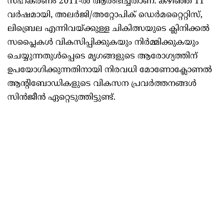
സഹകരണം 2011-ൽ ആരംഭിച്ചതാണ്. കഴിഞ്ഞ 11
വർഷമായി, അലർജി/അറ്റോപിക് ഡെർമറ്റൈറ്റിസ്,
ലിബ്രെല എന്നിവയ്ക്കുള്ള ചികിത്സയുടെ ക്ലിനിക്കൽ
സപ്ലൈകൾ വികസിപ്പിക്കുകയും നിർമ്മിക്കുകയും
ചെയ്യുന്നതുൾപ്പെടെ മൃഗങ്ങളുടെ ആരോഗ്യത്തിന്
ഉപയോഗിക്കുന്നതിനായി നിരവധി മോണോക്ലോണൽ
ആന്റിബോഡികളുടെ വികസന പ്രവർത്തനങ്ങൾ
സിൻജീൻ ഏറ്റെടുത്തിട്ടുണ്ട്.