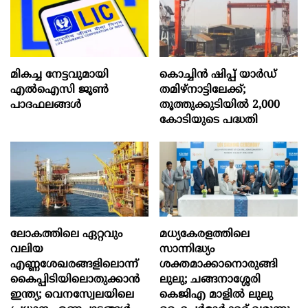
മികച്ച നേട്ടവുമായി
കൊച്ചിന്‍ ഷിപ്പ് യാർഡ്
എൽഐസി ജൂൺ
തമിഴ്നാട്ടിലേക്ക്;
പാദഫലങ്ങൾ
തൂത്തുക്കുടിയിൽ 2,000
കോടിയുടെ പദ്ധതി
ലോകത്തിലെ ഏറ്റവും
മധ്യകേരളത്തിലെ
വലിയ
സാന്നിദ്ധ്യം
എണ്ണശേഖരങ്ങളിലൊന്ന്
ശക്തമാക്കാനൊരുങ്ങി
കൈപ്പിടിയിലൊതുക്കാന്‍
ലുലു; ചങ്ങനാശ്ശേരി
ഇന്ത്യ; വെനസ്വേലയിലെ
കെജിഎ മാളിൽ ലുലു