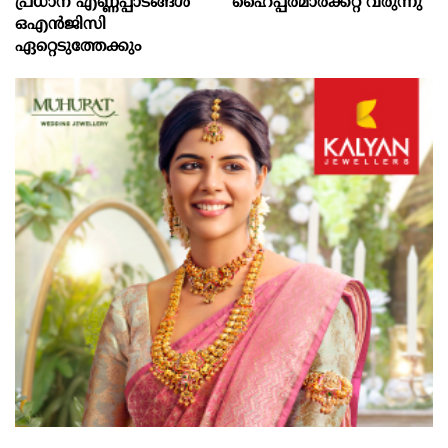
പ്രധാന എണ്ണപ്പാടങ്ങള്‍
ഹൈപ്പർമാർക്കറ്റ് വരുന്നു
ഒഎന്‍ജിസി
ഏറ്റെടുത്തേക്കും