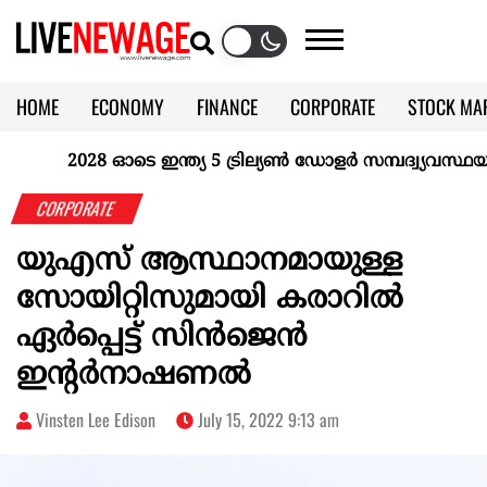
HOME
ECONOMY
FINANCE
CORPORATE
STOCK MA
CALENDAR
KERALA @70
2028 ഓടെ ഇന്ത്യ 5 ട്രില്യണ്‍ ഡോളര്‍ സമ്പദ്വ്യവസ്ഥയാകു
CORPORATE
യുഎസ് ആസ്ഥാനമായുള്ള
സോയിറ്റിസുമായി കരാറിൽ
ഏർപ്പെട്ട് സിൻജെൻ
ഇന്റർനാഷണൽ
Vinsten Lee Edison
July 15, 2022 9:13 am