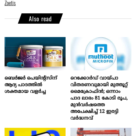
Zoetis
Also read
ബെർജർ പെയിന്റ്സിന്
റെക്കോർഡ് വായ്പാ
ആദ്യ പാദത്തിൽ
വിതരണവുമായി മുത്തൂറ്റ്
ശക്തമായ വളർച്ച
മൈക്രോഫിൻ; ഒന്നാം
പാദ ലാഭം 81 കോടി രൂപ,
മുൻവർഷത്തെ
അപേക്ഷിച്ച് 12 ഇരട്ടി
വർദ്ധനവ്