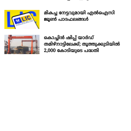
മികച്ച നേട്ടവുമായി എൽഐസി
ജൂൺ പാദഫലങ്ങൾ
കൊച്ചിന്‍ ഷിപ്പ് യാർഡ്
തമിഴ്നാട്ടിലേക്ക്; തൂത്തുക്കുടിയിൽ
2,000 കോടിയുടെ പദ്ധതി