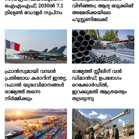
ഐഎംഎഫ്; 2030ല്‍ 7.1
വിഴിഞ്ഞം; ആദ്യ ബുക്കിങ്
ട്രില്യണ്‍ ഡോളര്‍ സ്വപ്നം
അമേരിക്കയിലെ
ഹൂസ്റ്റണിലേക്ക്
ഫ്രാൻസുമായി വമ്പന്‍
രാജ്യത്ത് സ്റ്റീലിന് വൻ
പ്രതിരോധ കരാറിന് ഇന്ത്യ;
ഡിമാൻഡ്; ഉപഭോഗം
റഫാല്‍ യുദ്ധവിമാനങ്ങള്‍
റെക്കോർഡിൽ,
രാജ്യത്ത് തന്നെ
ഇറക്കുമതി ആശ്രയത്വം
നിര്‍മ്മിക്കും
തുടരുന്നു