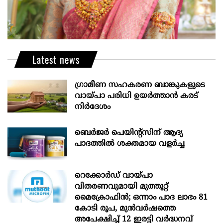
Latest news
ഗ്രാമീണ സഹകരണ ബാങ്കുകളുടെ
വായ്പാ പരിധി ഉയർത്താൻ കരട്
നിർദേശം
ബെർജർ പെയിന്റ്സിന് ആദ്യ
പാദത്തിൽ ശക്തമായ വളർച്ച
റെക്കോർഡ് വായ്പാ
വിതരണവുമായി മുത്തൂറ്റ്
മൈക്രോഫിൻ; ഒന്നാം പാദ ലാഭം 81
കോടി രൂപ, മുൻവർഷത്തെ
അപേക്ഷിച്ച് 12 ഇരട്ടി വർദ്ധനവ്