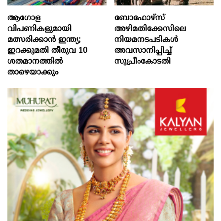
ആഗോള
ബോഫോഴ്‌സ്
വിപണികളുമായി
അഴിമതിക്കേസിലെ
മത്സരിക്കാൻ ഇന്ത്യ;
നിയമനടപടികൾ
ഇറക്കുമതി തീരുവ 10
അവസാനിപ്പിച്ച്
ശതമാനത്തിൽ
സുപ്രീംകോടതി
താഴെയാക്കും