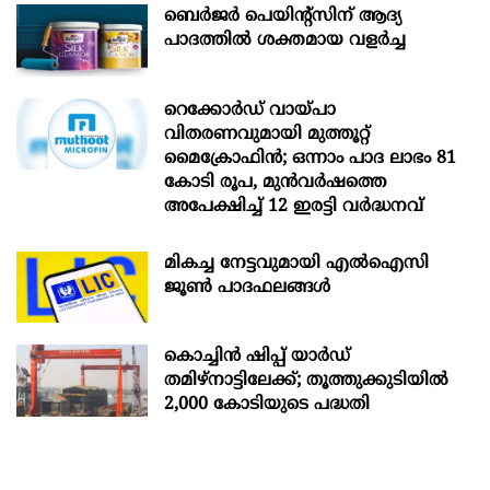
ബെർജർ പെയിന്റ്സിന് ആദ്യ
പാദത്തിൽ ശക്തമായ വളർച്ച
റെക്കോർഡ് വായ്പാ
വിതരണവുമായി മുത്തൂറ്റ്
മൈക്രോഫിൻ; ഒന്നാം പാദ ലാഭം 81
കോടി രൂപ, മുൻവർഷത്തെ
അപേക്ഷിച്ച് 12 ഇരട്ടി വർദ്ധനവ്
മികച്ച നേട്ടവുമായി എൽഐസി
ജൂൺ പാദഫലങ്ങൾ
കൊച്ചിന്‍ ഷിപ്പ് യാർഡ്
തമിഴ്നാട്ടിലേക്ക്; തൂത്തുക്കുടിയിൽ
2,000 കോടിയുടെ പദ്ധതി