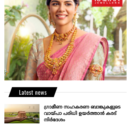
Latest news
ഗ്രാമീണ സഹകരണ ബാങ്കുകളുടെ
വായ്പാ പരിധി ഉയർത്താൻ കരട്
നിർദേശം