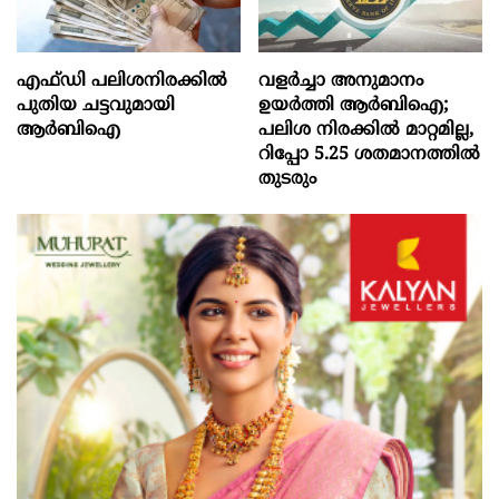
എഫ്‍ഡി പലിശനിരക്കിൽ
വളർച്ചാ അനുമാനം
പുതിയ ചട്ടവുമായി
ഉയർത്തി ആർബിഐ;
ആർബിഐ
പലിശ നിരക്കിൽ മാറ്റമില്ല,
റിപ്പോ 5.25 ശതമാനത്തിൽ
തുടരും