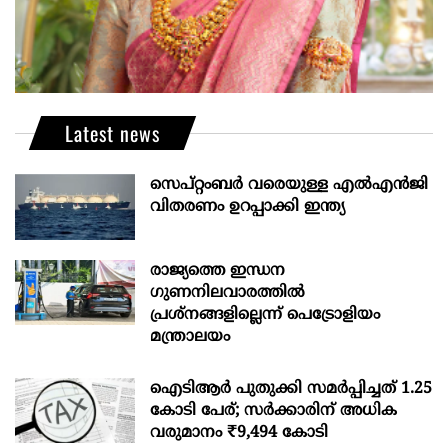
Latest news
സെപ്റ്റംബർ വരെയുള്ള എൽഎൻജി
വിതരണം ഉറപ്പാക്കി ഇന്ത്യ
രാജ്യത്തെ ഇന്ധന
ഗുണനിലവാരത്തില്‍
പ്രശ്‌നങ്ങളില്ലെന്ന് പെട്രോളിയം
മന്ത്രാലയം
ഐടിആര്‍ പുതുക്കി സമർപ്പിച്ചത് 1.25
കോടി പേര്; സർക്കാരിന് അധിക
വരുമാനം ₹9,494 കോടി