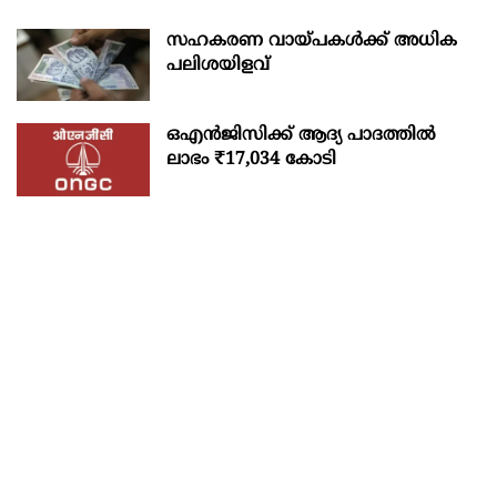
സഹകരണ വായ്പകള്‍ക്ക് അധിക
പലിശയിളവ്
ഒഎന്‍ജിസിക്ക് ആദ്യ പാദത്തില്‍
ലാഭം ₹17,034 കോടി