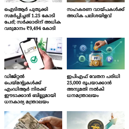
ഐടിആര്‍ പുതുക്കി
സഹകരണ വായ്പകള്‍ക്ക്
സമർപ്പിച്ചത് 1.25 കോടി
അധിക പലിശയിളവ്
പേര്; സർക്കാരിന് അധിക
വരുമാനം ₹9,494 കോടി
ഡിജിറ്റൽ
ഇപിഎഫ് വേതന പരിധി
പെയ്മന്റുകൾക്ക്
25,000 രൂപയാക്കാൻ
എംഡിആർ നിരക്ക്
അനുമതി നൽകി
ഈടാക്കാൻ ബില്ലുമായി
ധനമന്ത്രാലയം
ധനകാര്യ മന്ത്രാലയം