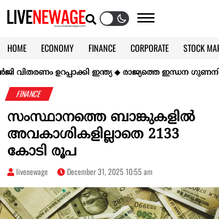
HOME
ECONOMY
FINANCE
CORPORATE
STOCK MA
CALENDAR
KERALA @70
ണം ഉറപ്പാക്കി ഇന്ത്യ
◆
രാജ്യത്തെ ഇന്ധന ഗുണനിലവാരത്തി
FINANCE
സംസ്ഥാനത്തെ ബാങ്കുകളിൽ
അവകാശികളില്ലാതെ 2133
കോടി രൂപ
livenewage
December 31, 2025 10:55 am