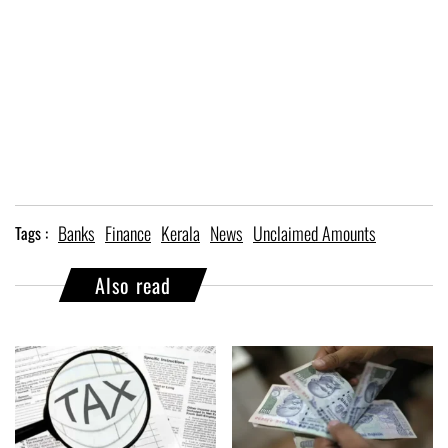
Banks
Finance
Kerala
News
Unclaimed Amounts
Tags :
Also read