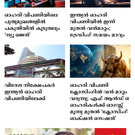
ഓഹരി വിപണിയിലെ
ഇന്ത്യൻ ഓഹരി
പുതുമുഖങ്ങളിൽ
വിപണിയിൽ ഇന്ന്
പകുതിയിൽ കൂടുതലും
മുതൽ വൻമാറ്റം;
‘ന്യൂ ജെൻ’
ട്രേഡിംഗ് സമയം മാറും
വിദേശ നിക്ഷേപകര്‍
ഓഹരി വിപണി
ഇന്ത്യൻ ഓഹരി
ക്ലോസിംഗിൽ വൻ മാറ്റം
വിപണിയിലേക്ക്
വരുന്നു; എഫ് ആൻഡ് ഒ
ഓഹരികൾക്ക് ഓഗസ്റ്റ്
മൂന്നു മുതൽ ‘ക്ലോസിംഗ്
ഓക്‌ഷൻ സെഷൻ’