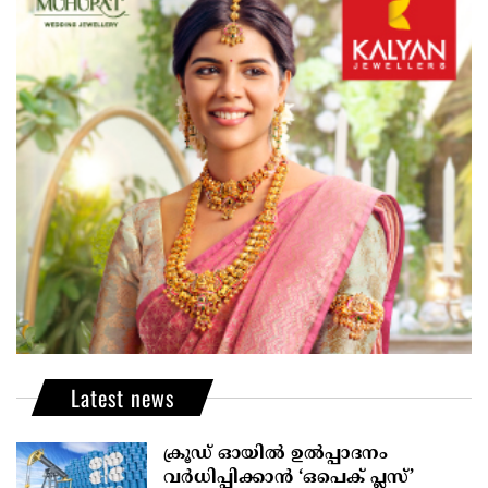
Latest news
ക്രൂഡ് ഓയിൽ ഉൽപ്പാദനം
വർധിപ്പിക്കാൻ ‘ഒപെക് പ്ലസ്’