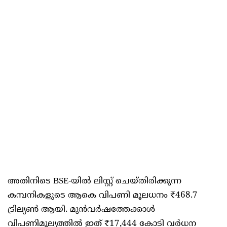
അതിനിടെ BSE-യിൽ ലിസ്റ്റ് ചെയ്തിരിക്കുന്ന
കമ്പനികളുടെ ആകെ വിപണി മൂലധനം ₹468.7
ട്രില്യൺ ആയി. മുൻവർഷത്തേക്കാൾ
വിപണിമൂല്യത്തിൽ ഇത് ₹17,444 കോടി വർധന