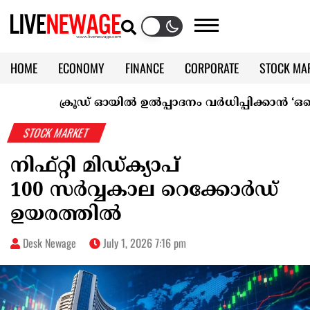
HOME
ECONOMY
FINANCE
CORPORATE
STOCK MA
CALENDAR
KERALA @70
ക്രൂഡ് ഓയിൽ ഉൽപ്പാദനം വർധിപ്പിക്കാൻ ‘ഒപെക് പ്
STOCK MARKET
നിഫ്റ്റി മിഡ്ക്യാപ്
100 സർവ്വകാല റെക്കോർഡ്
ഉയരത്തിൽ
Desk Newage
July 1, 2026 7:16 pm