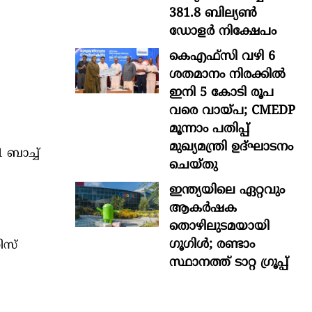
381.8 ബില്യൺ
ഡോളർ നിക്ഷേപം
കെഎഫ്സി വഴി 6
ശതമാനം നിരക്കിൽ
ഇനി 5 കോടി രൂപ
വരെ വായ്പ; CMEDP
മൂന്നാം പതിപ്പ്
മുഖ്യമന്ത്രി ഉദ്ഘാടനം
 ബാച്ച്
ചെയ്തു
ഇന്ത്യയിലെ ഏറ്റവും
ആകര്‍ഷക
തൊഴിലുടമയായി
ഗൂഗിള്‍; രണ്ടാം
ിസ്
സ്ഥാനത്ത് ടാറ്റ ഗ്രൂപ്പ്