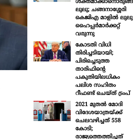
ശക്തമാക്കാനൊരുങ്ങി
ലുലു; ചങ്ങനാശ്ശേരി
കെജിഎ മാളിൽ ലുലു
ഹൈപ്പർമാർക്കറ്റ്
വരുന്നു
കോടതി വിധി
തിരിച്ചടിയായി;
പിരിച്ചെടുത്ത
താരിഫിന്‍റെ
പകുതിയിലധികം
പലിശ സഹിതം
റീഫണ്ട് ചെയ്ത് ട്രംപ്
2021 മുതൽ മോദി
വിദേശയാത്രയ്ക്ക്
ചെലവഴിച്ചത് 558
കോടി;
രാജ്യത്തെത്തിച്ചത്