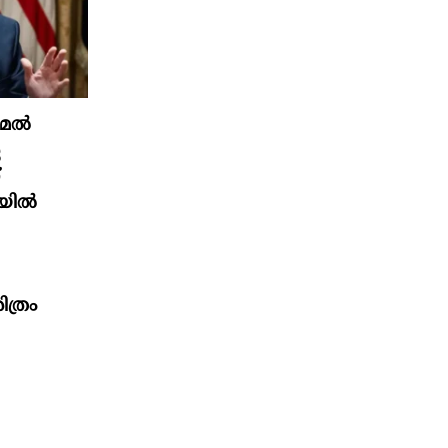
ുമേൽ
െ
്
യിൽ
ത്രം