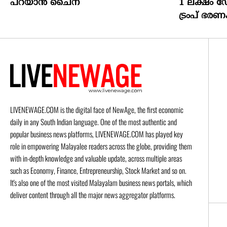
പറയാൻ ചൈന
1 ലക്ഷം 
ട്രംപ് ഭരണ
LIVENEWAGE.COM is the digital face of NewAge, the first economic
daily in any South Indian language. One of the most authentic and
popular business news platforms, LIVENEWAGE.COM has played key
role in empowering Malayalee readers across the globe, providing them
with in-depth knowledge and valuable update, across multiple areas
such as Economy, Finance, Entrepreneurship, Stock Market and so on.
It's also one of the most visited Malayalam business news portals, which
deliver content through all the major news aggregator platforms.