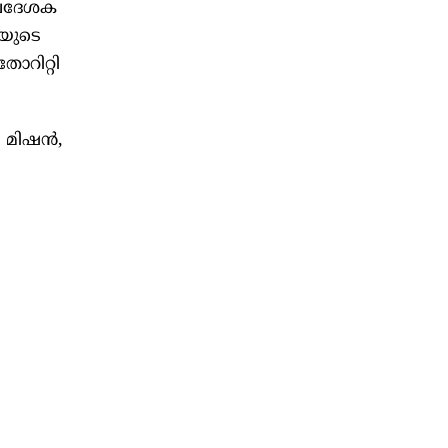
 ഉപദേശക
യയുടെ
തോറിറ്റി
 മിഷന്‍,