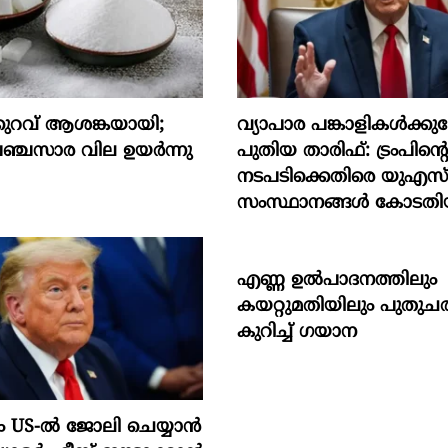
ുറവ് ആശങ്കയായി;
വ്യാപാര പങ്കാളികൾക്ക
ചസാര വില ഉയര്‍ന്നു
പുതിയ താരിഫ്: ട്രംപിന്‍റ
നടപടിക്കെതിരെ യുഎസ
സംസ്ഥാനങ്ങൾ കോടതി
എണ്ണ ഉൽപാദനത്തിലും
കയറ്റുമതിയിലും പുതുചരി
കുറിച്ച് ഗയാന
US-ൽ ജോലി ചെയ്യാൻ