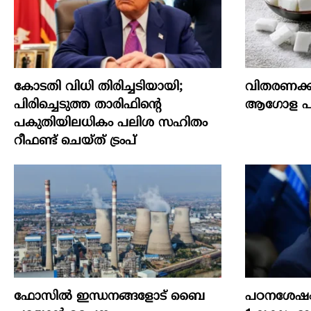
കോടതി വിധി തിരിച്ചടിയായി;
വിതരണക്ക
പിരിച്ചെടുത്ത താരിഫിന്‍റെ
ആഗോള പഞ്
പകുതിയിലധികം പലിശ സഹിതം
റീഫണ്ട് ചെയ്ത് ട്രംപ്
ഫോസിൽ ഇന്ധനങ്ങളോട് ബൈ
പഠനശേഷം 