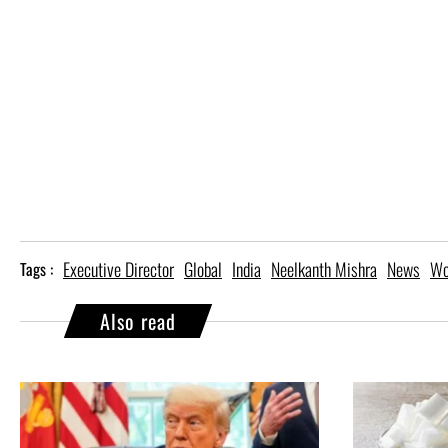
Executive Director
Global
India
Neelkanth Mishra
News
Wo
Tags :
Also read