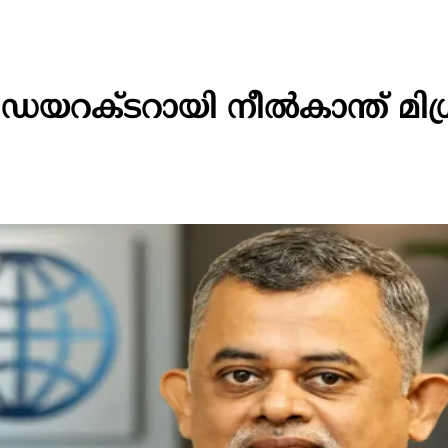
് ഡയറക്ടറായി നീല്‍കാന്ത് മി