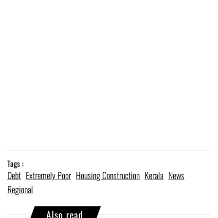
Tags :
Debt
Extremely Poor
Housing Construction
Kerala
News
Regional
Also read