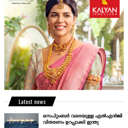
Latest news
സെപ്റ്റംബർ വരെയുള്ള എൽഎൻജി
വിതരണം ഉറപ്പാക്കി ഇന്ത്യ