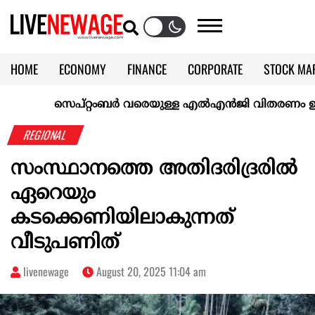
HOME
ECONOMY
FINANCE
CORPORATE
STOCK MA
CALENDAR
KERALA @70
സെപ്റ്റംബർ വരെയുള്ള എൽഎൻജി വിതരണം ഉറപ്പാക്കി
REGIONAL
സംസ്ഥാനത്തെ അതിദരിദ്രരിൽ
ഏറെയും
കടക്കെണിയിലാകുന്നത്
വീടുപണിത്
livenewage
August 20, 2025 11:04 am