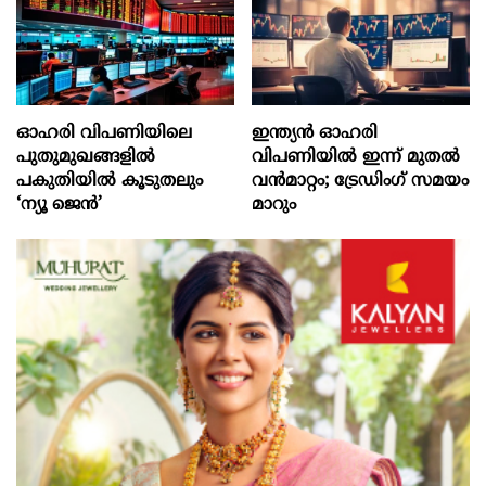
ഓഹരി വിപണിയിലെ
ഇന്ത്യൻ ഓഹരി
പുതുമുഖങ്ങളിൽ
വിപണിയിൽ ഇന്ന് മുതൽ
പകുതിയിൽ കൂടുതലും
വൻമാറ്റം; ട്രേഡിംഗ് സമയം
‘ന്യൂ ജെൻ’
മാറും