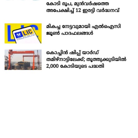
കോടി രൂപ, മുൻവർഷത്തെ
അപേക്ഷിച്ച് 12 ഇരട്ടി വർദ്ധനവ്
മികച്ച നേട്ടവുമായി എൽഐസി
ജൂൺ പാദഫലങ്ങൾ
കൊച്ചിന്‍ ഷിപ്പ് യാർഡ്
തമിഴ്നാട്ടിലേക്ക്; തൂത്തുക്കുടിയിൽ
2,000 കോടിയുടെ പദ്ധതി