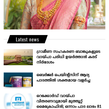
Latest news
ഗ്രാമീണ സഹകരണ ബാങ്കുകളുടെ
വായ്പാ പരിധി ഉയർത്താൻ കരട്
നിർദേശം
ബെർജർ പെയിന്റ്സിന് ആദ്യ
പാദത്തിൽ ശക്തമായ വളർച്ച
റെക്കോർഡ് വായ്പാ
വിതരണവുമായി മുത്തൂറ്റ്
മൈക്രോഫിൻ; ഒന്നാം പാദ ലാഭം 81