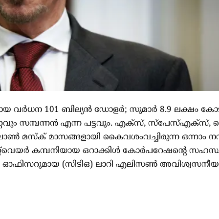
ായ വർധന 101 ബില്യൻ ഡോളർ; സുമാർ 8.9 ലക്ഷം കോട
ും സമ്പന്നൻ എന്ന പട്ടവും. എക്സ്, സ്പേസ്എക്സ്, ട
ൺ മസ്ക് മാസങ്ങളായി കൈവശംവച്ചിരുന്ന ഒന്നാം നമ
്റ്‍വെയർ കമ്പനിയായ ഒറാക്കിൾ കോർപറേഷന്റെ സഹസ
ി ഓഫിസറുമായ (സിടിഒ) ലാറി എലിസൺ അവിശ്വസനീയ