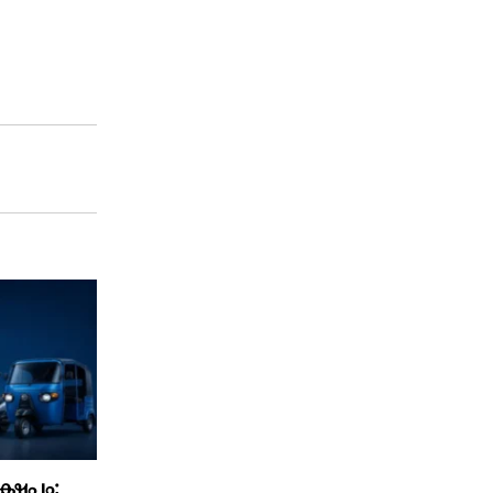
്ഷേപം: