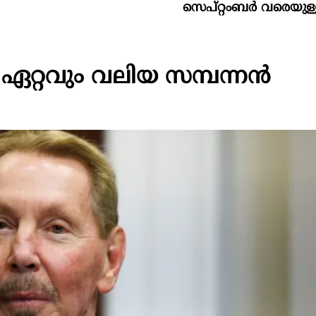
സെപ്റ്റംബർ വരെയുള്ള എൽ
്റവും വലിയ സമ്പന്നൻ