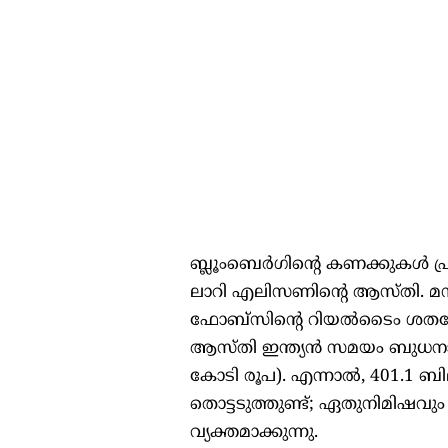
ബ്ലൂംബെർഗിന്റെ കണക്കുകൾ പ്
ലാറി എലിസണിന്റെ ആസ്തി. മസ്
ഫോബ്സിന്റെ റിയൽടൈം ശതകോടീശ
ആസ്തി ഇന്ത്യൻ സമയം ബുധനാഴ്ച
കോടി രൂപ). എന്നാൽ, 401.1 ബ
തൊട്ടടുത്തുണ്ട്; ഏതുനിമിഷവും
വ്യക്തമാക്കുന്നു.