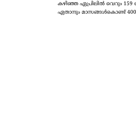
കഴിഞ്ഞ ഏപ്രിലിൽ വെറും 15
ഏതാനും മാസങ്ങൾകൊണ്ട് 400 ബ