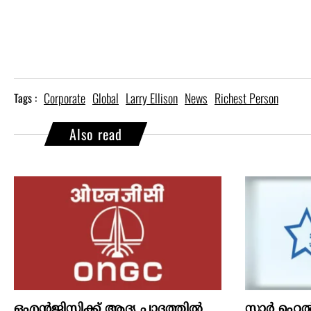
Corporate
Global
Larry Ellison
News
Richest Person
Tags :
Also read
ഒഎന്‍ജിസിക്ക് ആദ്യ പാദത്തില്‍
സ്റ്റാർ ഹെ