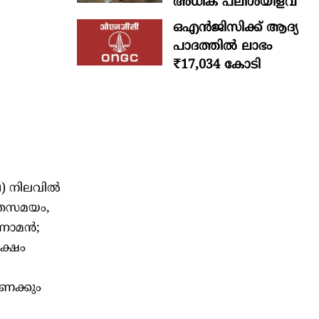
അധിക പലിശയിളവ്
ഒഎന്‍ജിസിക്ക് ആദ്യ
പാദത്തില്‍ ലാഭം
₹17,034 കോടി
പ) നിലവിൽ
അതേസമയം,
്നാമൻ;
ക്ഷം
കണക്കും