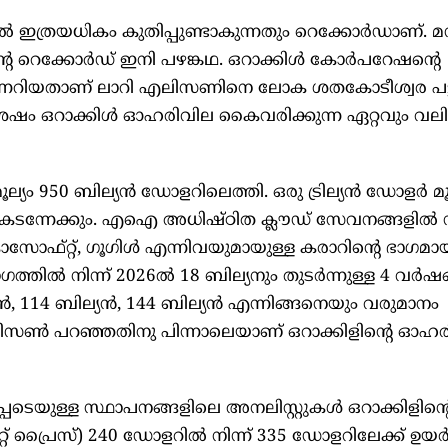
 ഇത്രയധികം കുതിപ്പുണ്ടാകുന്നതും റെക്കോർഡാണ്. മ
്റെ റെക്കോർഡ് ഇനി പഴങ്കഥ. ഒറാക്കിൾ കോർപറേഷന്റെ
ന്നേറിയതാണ് ലാറി എലിസണിനെ ലോക ശതകോടീശ്വര പട
ശേഷം ഒറാക്കിൾ ഓഹരിവില കൈവരിക്കുന്ന ഏറ്റവും വല
ല്യം 950 ബില്യൻ ഡോളറിലെത്തി. ഒരു ട്രില്യൻ ഡോളർ മൂ
റികടന്നേക്കും. എഐ അധിഷ്ഠിത ക്ലൗഡ് സേവനങ്ങളിൽ നി
റ്റ്, ഗൂഗിൾ എന്നിവയുമായുള്ള കരാറിന്റെ ഭാഗമായ
്തിൽ നിന്ന് 2026ൽ 18 ബില്യനും തുടർന്നുള്ള 4 വർഷ
ൻ, 114 ബില്യൻ, 144 ബില്യൻ‌ എന്നിങ്ങനെയും വരുമാനം
 എലിസൺ പറഞ്ഞതിനു പിന്നാലെയാണ് ഒറാക്കിളിന്റെ ഓഹ
ടെയുള്ള സ്ഥാപനങ്ങളിലെ അനലിസ്റ്റുകൾ ഒറാക്കിളിന്റ
റ് പ്രൈസ്) 240 ഡോളറിൽ നിന്ന് 335 ഡോളറിലേക്ക് ഉയർ