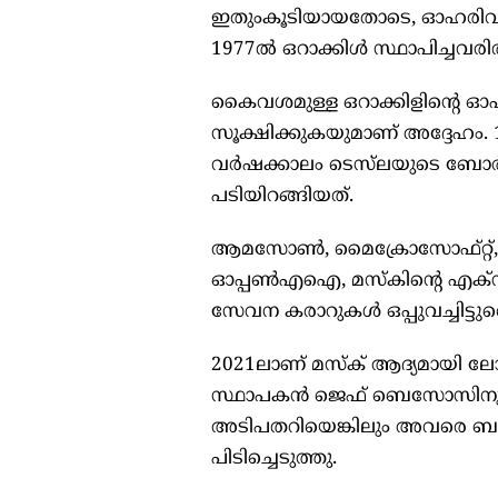
ഇതുംകൂടിയായതോടെ, ഓഹരിവില ക
1977ൽ ഒറാക്കിൾ സ്ഥാപിച്ചവര
കൈവശമുള്ള ഒറാക്കിളിന്റെ ഓഹ
സൂക്ഷിക്കുകയുമാണ് അദ്ദേഹം.
വർഷക്കാലം ടെസ്‍ലയുടെ ബോർ
പടിയിറങ്ങിയത്.
ആമസോൺ, മൈക്രോസോഫ്റ്റ്, ഗൂഗ
ഓപ്പൺഎഐ, മസ്കിന്റെ എക്സ
സേവന കരാറുകൾ ഒപ്പുവച്ചിട്ടുണ്
2021ലാണ് മസ്ക് ആദ്യമായി 
സ്ഥാപകൻ ജെഫ് ബെസോസിനും 
അടിപതറിയെങ്കിലും അവരെ ബഹുദ
പിടിച്ചെടുത്തു.