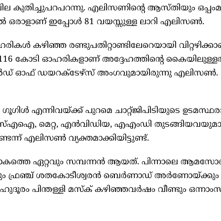
ുതിച്ചുപറപറന്നു. എലിസണിന്റെ ആസ്തിയും ഒപ്പംമുന
ിൽ ഒരാളാണ് ഇപ്പോൾ 81 വയസ്സുള്ള ലാറി എലിസൺ.
രികൾ കഴിഞ്ഞ രണ്ടുപതിറ്റാണ്ടിലേറെയായി വിറ്റഴിക്ക
 116 കോടി ഓഹരികളാണ് അദ്ദേഹത്തിന്റെ കൈയിലുള്ളത്
ഡ് ഓഫ് ഡയറക്ടേഴ്സ് അംഗവുമായിരുന്നു എലിസൺ. 
ിൾ എന്നിവയ്ക്ക് പുറമെ ചാറ്റ്ജിപിടിയുടെ ഉടമസ്ഥ
്എഐ, മെറ്റ, എൻവിഡിയ, എഎംഡി തുടങ്ങിയവയുമായു
ടെന്ന് എലിസൺ വ്യക്തമാക്കിയിട്ടുണ്ട്.
ലോകത്തെ ഏറ്റവും സമ്പന്നൻ ആയത്. പിന്നാലെ ആമസ
ഫ്രഞ്ച് ശതകോടീശ്വരൻ ബെർണാഡ് അർണോയ്ക്കും മ
ൂരം പിന്തള്ളി മസ്ക് കഴിഞ്ഞവർഷം വീണ്ടും ഒന്നാംസ