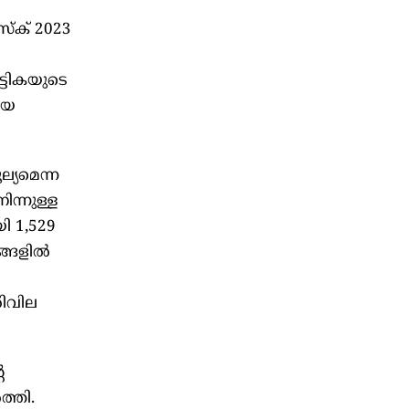
സ്ക് 2023
്ടികയുടെ
ിയ
ല്യമെന്ന
ന്നുള്ള
ി 1,529
ങ്ങളിൽ
രിവില
െ
ത്തി.