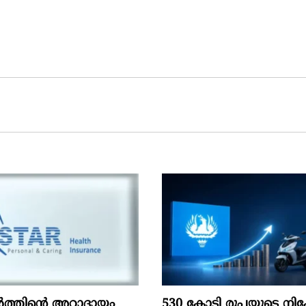
ൽത്തിന്റെ അറ്റാദായം
530 കോടി രൂപയുടെ നിക