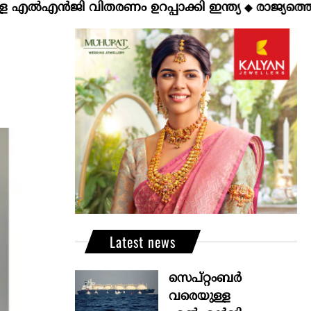
എൻജി വിതരണം ഉറപ്പാക്കി ഇന്ത്യ
രാജ്യത്തെ ഇന്ധ
◆
Latest news
സെപ്റ്റംബർ
വരെയുള്ള