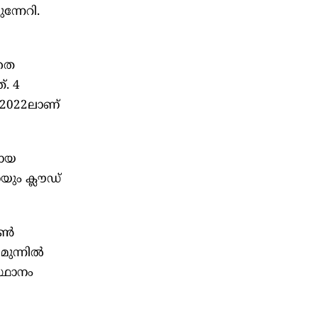
്നേറി.
ാതെ
. 4
2022ലാണ്
രായ
ം ക്ലൗഡ്
ോൺ
ുന്നിൽ
്ഥാനം