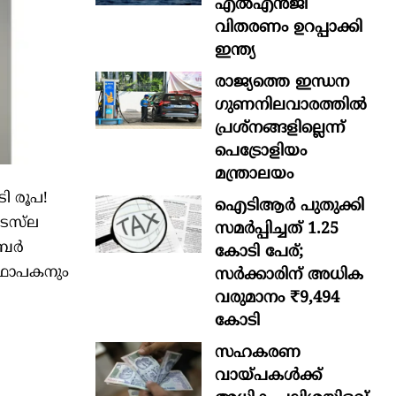
എൽഎൻജി
വിതരണം ഉറപ്പാക്കി
ഇന്ത്യ
രാജ്യത്തെ ഇന്ധന
ഗുണനിലവാരത്തില്‍
പ്രശ്‌നങ്ങളില്ലെന്ന്
പെട്രോളിയം
മന്ത്രാലയം
ി രൂപ!
ഐടിആര്‍ പുതുക്കി
െസ്‍ല
സമർപ്പിച്ചത് 1.25
്പർ
കോടി പേര്;
്ഥാപകനും
സർക്കാരിന് അധിക
വരുമാനം ₹9,494
കോടി
സഹകരണ
വായ്പകള്‍ക്ക്