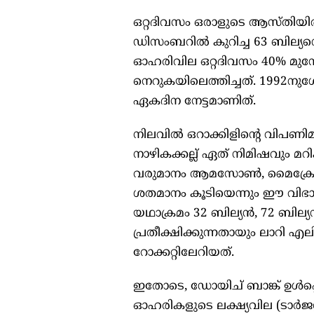
ഒറ്റദിവസം ഒരാളുടെ ആസ്തിയിൽ
ഡിസംബറിൽ കുറിച്ച 63 ബില്യന
ഓഹരിവില ഒറ്റദിവസം 40% മു
നെറുകയിലെത്തിച്ചത്. 1992നു
ഏകദിന നേട്ടമാണിത്.
നിലവിൽ ഒറാക്കിളിന്റെ വിപണിമൂ
നാഴികക്കല്ല് ഏത് നിമിഷവും മ
വരുമാനം ആമസോൺ, മൈക്രോസോഫ്
ശതമാനം കൂടിയെന്നും ഈ വിഭാഗത
യഥാക്രമം 32 ബില്യൻ, 72 ബില്യ
പ്രതീക്ഷിക്കുന്നതായും ലാറി
റോക്കറ്റിലേറിയത്.
ഇതോടെ, ഡോയിച് ബാങ്ക് ഉൾപ്പെ
ഓഹരികളുടെ ലക്ഷ്യവില (ടാർജറ്