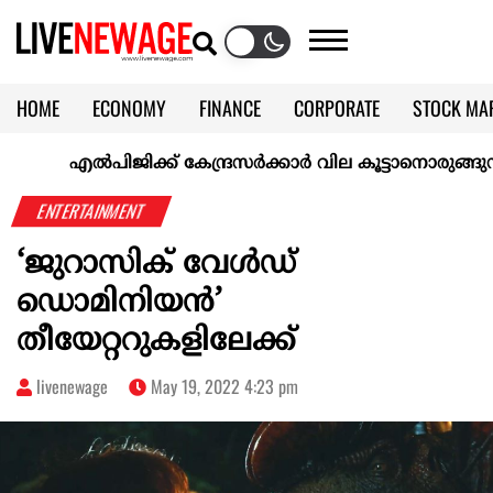
HOME
ECONOMY
FINANCE
CORPORATE
STOCK MA
CALENDAR
KERALA @70
എല്‍പിജിക്ക് കേന്ദ്രസർക്കാർ വില കൂട്ടാനൊരുങ്ങുന്നുവെന്ന്
ENTERTAINMENT
‘ജുറാസിക് വേള്‍ഡ്
ഡൊമിനിയന്‍’
തീയേറ്ററുകളിലേക്ക്
livenewage
May 19, 2022 4:23 pm