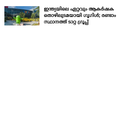
ഇന്ത്യയിലെ ഏറ്റവും ആകര്‍ഷക
തൊഴിലുടമയായി ഗൂഗിള്‍; രണ്ടാം
സ്ഥാനത്ത് ടാറ്റ ഗ്രൂപ്പ്