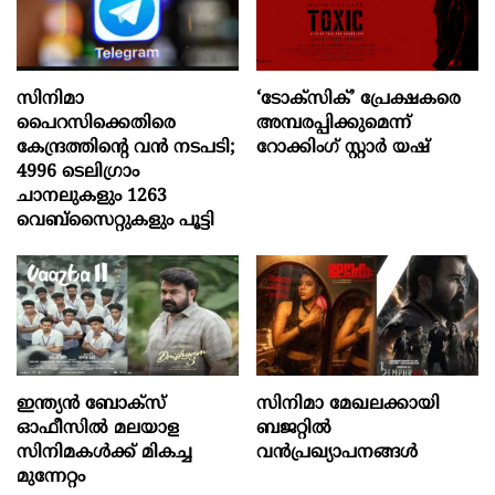
സിനിമാ
‘ടോക്സിക്’ പ്രേക്ഷകരെ
പൈറസിക്കെതിരെ
അമ്പരപ്പിക്കുമെന്ന്
കേന്ദ്രത്തിന്റെ വൻ നടപടി;
റോക്കിംഗ് സ്റ്റാർ യഷ്
4996 ടെലിഗ്രാം
ചാനലുകളും 1263
വെബ്‌സൈറ്റുകളും പൂട്ടി
ഇന്ത്യൻ ബോക്‌സ്
സിനിമാ മേഖലക്കായി
ഓഫീസിൽ മലയാള
ബജറ്റിൽ
സിനിമകൾക്ക് മികച്ച
വൻപ്രഖ്യാപനങ്ങൾ
മുന്നേറ്റം