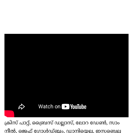
ക്രിസ് പാറ്റ്, ബ്രൈസ് ഡല്ലാസ്, ലോറ ഡേണ്‍, സാം
നീല്‍, ജെഫ് ഗോള്‍ഡ്ബ്ലം, ഡാനിയെല്ല, ഇസബെല്ല