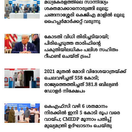
മധ്യകേരളത്തിലെ സാന്നിദ്ധ്യം
ശക്തമാക്കാനൊരുങ്ങി ലുലു;
ചങ്ങനാശ്ശേരി കെജിഎ മാളിൽ ലുലു
ഹൈപ്പർമാർക്കറ്റ് വരുന്നു
കോടതി വിധി തിരിച്ചടിയായി;
പിരിച്ചെടുത്ത താരിഫിന്‍റെ
പകുതിയിലധികം പലിശ സഹിതം
റീഫണ്ട് ചെയ്ത് ട്രംപ്
2021 മുതൽ മോദി വിദേശയാത്രയ്ക്ക്
ചെലവഴിച്ചത് 558 കോടി;
രാജ്യത്തെത്തിച്ചത് 381.8 ബില്യൺ
ഡോളർ നിക്ഷേപം
കെഎഫ്സി വഴി 6 ശതമാനം
നിരക്കിൽ ഇനി 5 കോടി രൂപ വരെ
വായ്പ; CMEDP മൂന്നാം പതിപ്പ്
മുഖ്യമന്ത്രി ഉദ്ഘാടനം ചെയ്തു