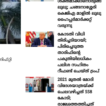
ശക്തമാക്കാനൊരുങ്ങി
ലുലു; ചങ്ങനാശ്ശേരി
കെജിഎ മാളിൽ ലുലു
ഹൈപ്പർമാർക്കറ്റ്
വരുന്നു
കോടതി വിധി
തിരിച്ചടിയായി;
പിരിച്ചെടുത്ത
താരിഫിന്‍റെ
പകുതിയിലധികം
ഫ്റ്റി
പലിശ സഹിതം
റീഫണ്ട് ചെയ്ത് ട്രംപ്
2021 മുതൽ മോദി
വിദേശയാത്രയ്ക്ക്
ചെലവഴിച്ചത് 558
കോടി;
രാജ്യത്തെത്തിച്ചത്