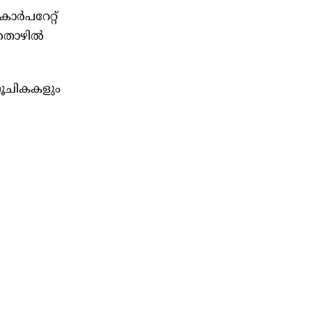
്‍പറേറ്റ്
 തൊഴില്‍
സൂചികകളും