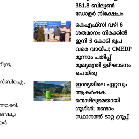
381.8 ബില്യൺ
ഡോളർ നിക്ഷേപം
കെഎഫ്സി വഴി 6
ശതമാനം നിരക്കിൽ
ഇനി 5 കോടി രൂപ
വരെ വായ്പ; CMEDP
മൂന്നാം പതിപ്പ്
്ദ്ര,
മുഖ്യമന്ത്രി ഉദ്ഘാടനം
ചെയ്തു
, എസ്ബിഐ,
ഇന്ത്യയിലെ ഏറ്റവും
ആകര്‍ഷക
തൊഴിലുടമയായി
ടാക്കി.
ഗൂഗിള്‍; രണ്ടാം
ങ്ങലും
സ്ഥാനത്ത് ടാറ്റ ഗ്രൂപ്പ്
ര്‍