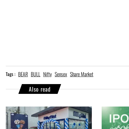
BEAR
BULL
Nifty
Sensex
Share Market
Tags :
Also read