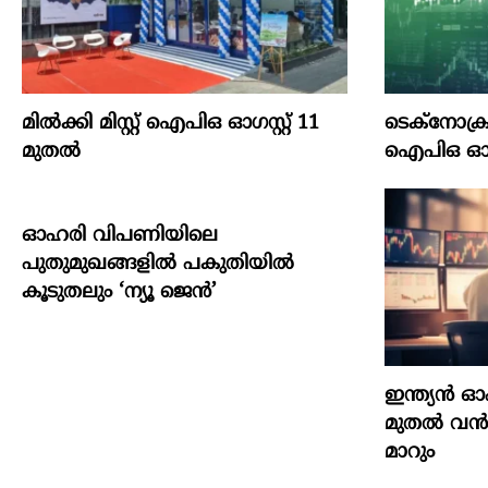
മില്‍ക്കി മിസ്റ്റ്‌ ഐപിഒ ഓഗസ്റ്റ്‌ 11
ടെക്‌നോക്രാഫ്
മുതല്‍
ഐപിഒ ഓഗസ്റ
ഓഹരി വിപണിയിലെ
പുതുമുഖങ്ങളിൽ പകുതിയിൽ
കൂടുതലും ‘ന്യൂ ജെൻ’
ഇന്ത്യൻ 
മുതൽ വൻമാ
മാറും