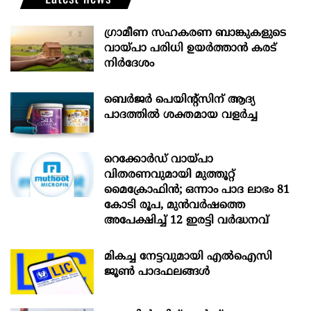
ഗ്രാമീണ സഹകരണ ബാങ്കുകളുടെ
വായ്പാ പരിധി ഉയർത്താൻ കരട്
നിർദേശം
ബെർജർ പെയിന്റ്സിന് ആദ്യ
പാദത്തിൽ ശക്തമായ വളർച്ച
റെക്കോർഡ് വായ്പാ
വിതരണവുമായി മുത്തൂറ്റ്
മൈക്രോഫിൻ; ഒന്നാം പാദ ലാഭം 81
കോടി രൂപ, മുൻവർഷത്തെ
അപേക്ഷിച്ച് 12 ഇരട്ടി വർദ്ധനവ്
മികച്ച നേട്ടവുമായി എൽഐസി
ജൂൺ പാദഫലങ്ങൾ