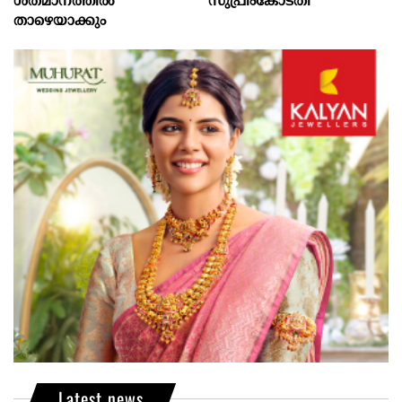
ശതമാനത്തിൽ
സുപ്രീംകോടതി
താഴെയാക്കും
Latest news