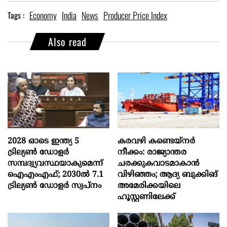
Economy
India
News
Producer Price Index
Tags :
Also read
2028 ഓടെ ഇന്ത്യ 5
കരവഴി കണ്ടെയ്നർ
ട്രില്യണ്‍ ഡോളര്‍
നീക്കം: രാജ്യാന്തര
സമ്പദ്വ്യവസ്ഥയാകുമെന്ന്
ചരക്കുകവാടമാകാൻ
ഐഎംഎഫ്; 2030ല്‍ 7.1
വിഴിഞ്ഞം; ആദ്യ ബുക്കിങ്
ട്രില്യണ്‍ ഡോളര്‍ സ്വപ്നം
അമേരിക്കയിലെ
ഹൂസ്റ്റണിലേക്ക്