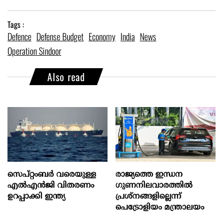
Tags :
Defence
Defense Budget
Economy
India
News
Operation Sindoor
Also read
സെപ്റ്റംബർ വരെയുള്ള
രാജ്യത്തെ ഇന്ധന
എൽഎൻജി വിതരണം
ഗുണനിലവാരത്തില്‍
ഉറപ്പാക്കി ഇന്ത്യ
പ്രശ്‌നങ്ങളില്ലെന്ന്
പെട്രോളിയം മന്ത്രാലയം