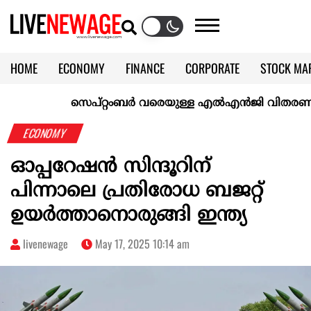
HOME
ECONOMY
FINANCE
CORPORATE
STOCK MA
CALENDAR
KERALA @70
സെപ്റ്റംബർ വരെയുള്ള എൽഎൻജി വിതരണം ഉറപ്പാക
ECONOMY
ഓപ്പറേഷൻ സിന്ദൂറിന്‌
പിന്നാലെ പ്രതിരോധ ബജറ്റ്
ഉയർത്താനൊരുങ്ങി ഇന്ത്യ
livenewage
May 17, 2025 10:14 am