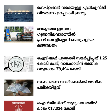
സെപ്റ്റംബർ വരെയുള്ള എൽഎൻജി
വിതരണം ഉറപ്പാക്കി ഇന്ത്യ
രാജ്യത്തെ ഇന്ധന
ഗുണനിലവാരത്തില്‍
പ്രശ്‌നങ്ങളില്ലെന്ന് പെട്രോളിയം
മന്ത്രാലയം
ഐടിആര്‍ പുതുക്കി സമർപ്പിച്ചത് 1.25
കോടി പേര്; സർക്കാരിന് അധിക
വരുമാനം ₹9,494 കോടി
സഹകരണ വായ്പകള്‍ക്ക് അധിക
പലിശയിളവ്
ഒഎന്‍ജിസിക്ക് ആദ്യ പാദത്തില്‍
ലാഭം ₹17,034 കോടി