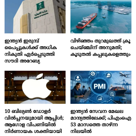
ഇന്ത്യൻ ഇരുമ്പ്
വിഴിഞ്ഞം തുറമുഖത്ത് ക്രൂ
പൈപ്പുകൾക്ക് അധിക
ചെയ്ഞ്ചിന് അനുമതി;
നികുതി ഏർപ്പെടുത്തി
കൂടുതൽ കപ്പലുകളെത്തും
സൗദി അറേബ്യ
10 ബില്യൺ ഡോളർ
ഇന്ത്യൻ സേവന മേഖല
വിൽപ്പനയുമായി ആപ്പിൾ;
മാന്ദ്യത്തിലേക്ക്; പിഎംഐ
ആഗോള വിപണിയിൽ
53 മാസത്തെ താഴ്ന്ന
നിർണായക ശക്തിയായി
നിലയില്‍