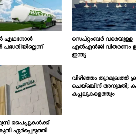
‍ എഥനോള്‍
സെപ്റ്റംബർ വരെയുള്ള
‍ പദ്ധതിയില്ലെന്ന്
എൽഎൻജി വിതരണം ഉറപ്
ഇന്ത്യ
വിഴിഞ്ഞം തുറമുഖത്ത് ക്ര
ചെയ്ഞ്ചിന് അനുമതി; 
കപ്പലുകളെത്തും
ുമ്പ് പൈപ്പുകൾക്ക്
തി ഏർപ്പെടുത്തി