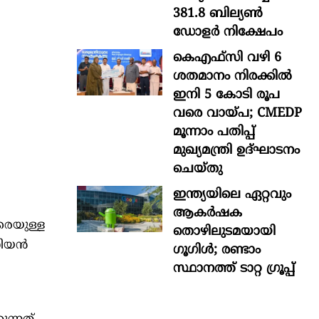
381.8 ബില്യൺ
ഡോളർ നിക്ഷേപം
കെഎഫ്സി വഴി 6
ശതമാനം നിരക്കിൽ
ഇനി 5 കോടി രൂപ
വരെ വായ്പ; CMEDP
മൂന്നാം പതിപ്പ്
മുഖ്യമന്ത്രി ഉദ്ഘാടനം
ചെയ്തു
ഇന്ത്യയിലെ ഏറ്റവും
ആകര്‍ഷക
െയുള്ള
തൊഴിലുടമയായി
ണിയൻ
ഗൂഗിള്‍; രണ്ടാം
സ്ഥാനത്ത് ടാറ്റ ഗ്രൂപ്പ്