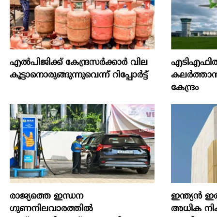
എല്‍പിജിക്ക് കേന്ദ്രസർക്കാർ വില
എടിഎഫില്
കൂട്ടാനൊരുങ്ങുന്നുവെന്ന് റിപ്പോർട്ട്
കലര്‍ത്താന്
കേന്ദ്രം
രാജ്യത്തെ ഇന്ധന
ഇന്ത്യൻ ഇര
ഗുണനിലവാരത്തില്‍
അധിക നികു