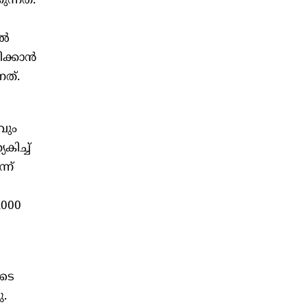
ന്നത്.
തൽ
ിക്കാൻ
നത്.
വും
ിച്ച്
്ന്
,000
ുടെ
ു.