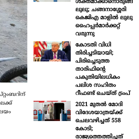
ശക്തമാക്കാനൊരുങ്ങി
ലുലു; ചങ്ങനാശ്ശേരി
കെജിഎ മാളിൽ ലുലു
ഹൈപ്പർമാർക്കറ്റ്
വരുന്നു
കോടതി വിധി
തിരിച്ചടിയായി;
പിരിച്ചെടുത്ത
താരിഫിന്‍റെ
പകുതിയിലധികം
പലിശ സഹിതം
റീഫണ്ട് ചെയ്ത് ട്രംപ്
റ്റംബറിന്
േക്ക്
2021 മുതൽ മോദി
രാലയം
വിദേശയാത്രയ്ക്ക്
ചെലവഴിച്ചത് 558
കോടി;
രാജ്യത്തെത്തിച്ചത്