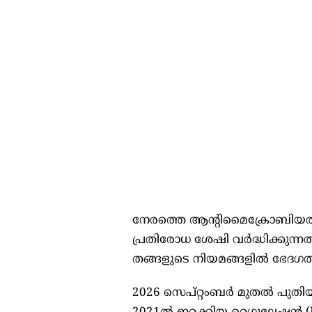
നേരത്തെ ആന്റിമൈക്രോബിയൽ 
പ്രതിരോധ ശേഷി വർദ്ധിക്കു
തങ്ങളുടെ നിയമങ്ങളിൽ ഭേദഗതി 
2026 സെപ്റ്റംബർ മുതൽ പുതി