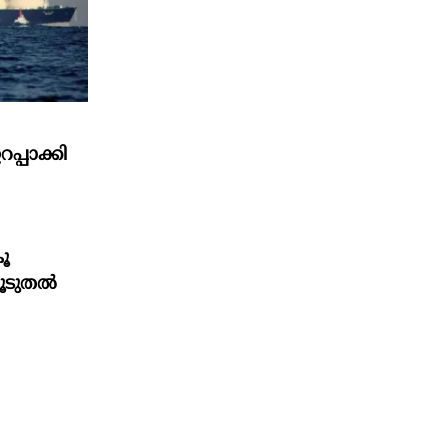
പാക്കി
ൂ
കൂടുതൽ