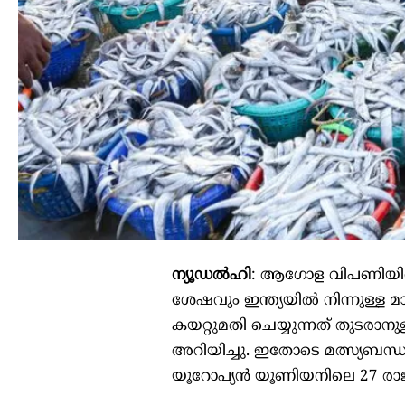
ന്യൂഡൽഹി
: ആഗോള വിപണിയിൽ ഇ
ശേഷവും ഇന്ത്യയിൽ നിന്നുള്ള മ
കയറ്റുമതി ചെയ്യുന്നത് തുടരാനുള
അറിയിച്ചു. ഇതോടെ മത്സ്യബന്ധന
യൂറോപ്യൻ യൂണിയനിലെ 27 രാജ്യങ