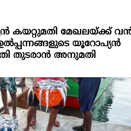
 കയറ്റുമതി മേഖലയ്ക്ക് വ
 ഉൽപ്പന്നങ്ങളുടെ യൂറോപ്യൻ
റുമതി തുടരാൻ അനുമതി