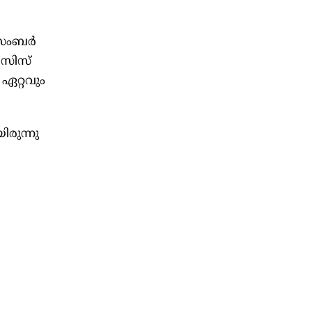
ിസംബര്‍
േസിസ്
 ഏറ്റവും
രുന്നു