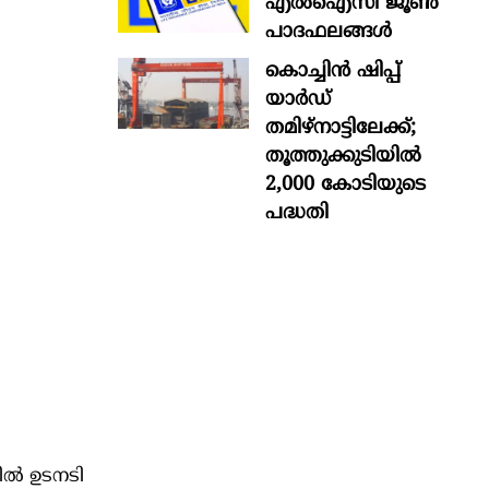
എൽഐസി ജൂൺ
പാദഫലങ്ങൾ
കൊച്ചിന്‍ ഷിപ്പ്
യാർഡ്
തമിഴ്നാട്ടിലേക്ക്;
തൂത്തുക്കുടിയിൽ
2,000 കോടിയുടെ
പദ്ധതി
ല്‍ ഉടനടി