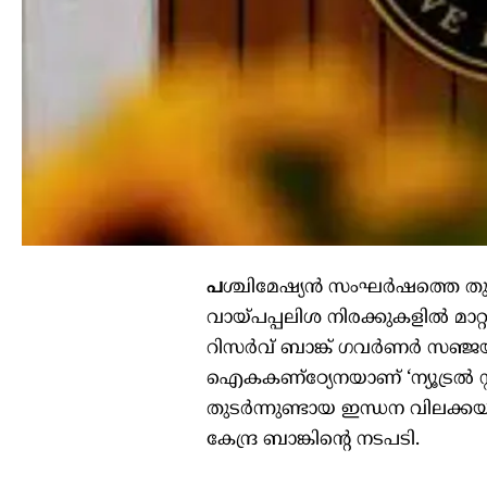
പ
ശ്ചിമേഷ്യന്‍ സംഘര്‍ഷത്തെ തു
വായ്പപ്പലിശ നിരക്കുകളില്‍ മാറ്റ
റിസര്‍വ് ബാങ്ക് ഗവര്‍ണര്‍ സ
ഐകകണ്‌ഠ്യേനയാണ് ‘ന്യൂട്രല്‍ സ
തുടര്‍ന്നുണ്ടായ ഇന്ധന വിലക്
കേന്ദ്ര ബാങ്കിന്റെ നടപടി.