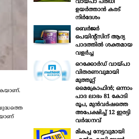
വായ്പാ പരിധി
ഉയർത്താൻ കരട്
നിർദേശം
ബെർജർ
പെയിന്റ്സിന് ആദ്യ
പാദത്തിൽ ശക്തമായ
വളർച്ച
റെക്കോർഡ് വായ്പാ
വിതരണവുമായി
മുത്തൂറ്റ്
മൈക്രോഫിൻ; ഒന്നാം
കുകയാണ്.
പാദ ലാഭം 81 കോടി
രൂപ, മുൻവർഷത്തെ
യുദ്ധത്തെ
അപേക്ഷിച്ച് 12 ഇരട്ടി
ിയാണ്
വർദ്ധനവ്
മികച്ച നേട്ടവുമായി