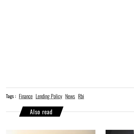
Finance
Lending Policy
News
Rbi
Tags :
Also read