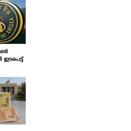
ഫോൺ
ൽ ഇടപെട്ട്