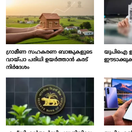
ഗ്രാമീണ സഹകരണ ബാങ്കുകളുടെ
യുപിഐ ഇ
വായ്പാ പരിധി ഉയർത്താൻ കരട്
ഈടാക്കുക 
നിർദേശം