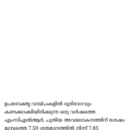
ഉപഭോക്തൃ വായ്പകളിൽ ഭൂരിഭാഗവും
കണക്കാക്കിയിരിക്കുന്ന ഒരു വർഷത്തെ
എംസിഎൽആർ, പുതിയ അവലോകനത്തിന് ശേഷം
മുമ്പത്തെ 7.50 ശതമാനത്തിൽ നിന്ന് 7.85