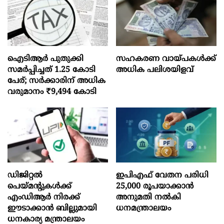
ഐടിആര്‍ പുതുക്കി
സഹകരണ വായ്പകള്‍ക്ക്
സമർപ്പിച്ചത് 1.25 കോടി
അധിക പലിശയിളവ്
പേര്; സർക്കാരിന് അധിക
വരുമാനം ₹9,494 കോടി
ഡിജിറ്റൽ
ഇപിഎഫ് വേതന പരിധി
പെയ്മന്റുകൾക്ക്
25,000 രൂപയാക്കാൻ
എംഡിആർ നിരക്ക്
അനുമതി നൽകി
ഈടാക്കാൻ ബില്ലുമായി
ധനമന്ത്രാലയം
ധനകാര്യ മന്ത്രാലയം