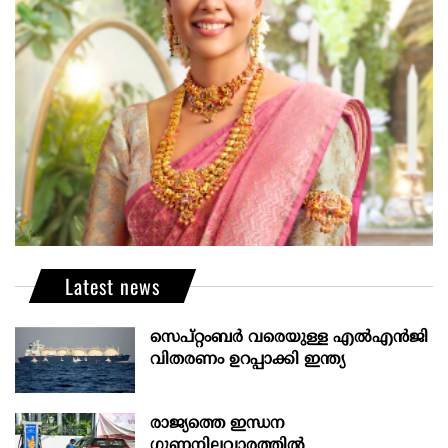
Latest news
സെപ്റ്റംബർ വരെയുള്ള എൽഎൻജി
വിതരണം ഉറപ്പാക്കി ഇന്ത്യ
രാജ്യത്തെ ഇന്ധന
ഗുണനിലവാരത്തില്‍