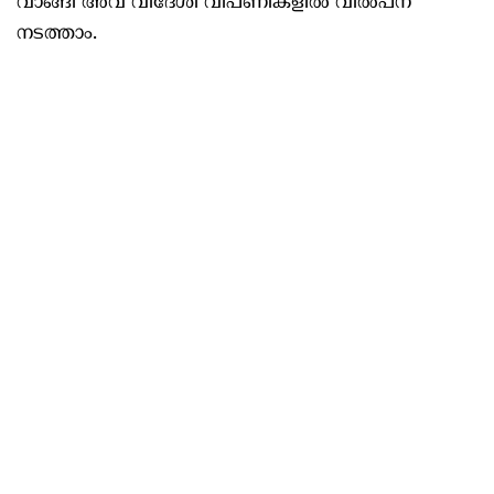
വാങ്ങി അവ വിദേശി വിപണികളില്‍ വില്‍പന
നടത്താം.