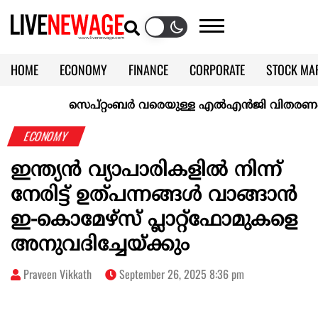
HOME
ECONOMY
FINANCE
CORPORATE
STOCK MA
CALENDAR
KERALA @70
സെപ്റ്റംബർ വരെയുള്ള എൽഎൻജി വിതരണം ഉറപ്പാക്
ECONOMY
ഇന്ത്യന്‍ വ്യാപാരികളില്‍ നിന്ന്
നേരിട്ട് ഉത്പന്നങ്ങള്‍ വാങ്ങാന്‍
ഇ-കൊമേഴ്‌സ് പ്ലാറ്റ്‌ഫോമുകളെ
അനുവദിച്ചേയ്ക്കും
Praveen Vikkath
September 26, 2025 8:36 pm