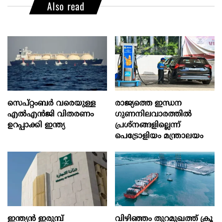
Also read
സെപ്റ്റംബർ വരെയുള്ള
രാജ്യത്തെ ഇന്ധന
എൽഎൻജി വിതരണം
ഗുണനിലവാരത്തില്‍
ഉറപ്പാക്കി ഇന്ത്യ
പ്രശ്‌നങ്ങളില്ലെന്ന്
പെട്രോളിയം മന്ത്രാലയം
ഇന്ത്യൻ ഇരുമ്പ്
വിഴിഞ്ഞം തുറമുഖത്ത് ക്രൂ