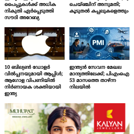
പൈപ്പുകൾക്ക് അധിക
ചെയ്ഞ്ചിന് അനുമതി;
നികുതി ഏർപ്പെടുത്തി
കൂടുതൽ കപ്പലുകളെത്തും
സൗദി അറേബ്യ
10 ബില്യൺ ഡോളർ
ഇന്ത്യൻ സേവന മേഖല
വിൽപ്പനയുമായി ആപ്പിൾ;
മാന്ദ്യത്തിലേക്ക്; പിഎംഐ
ആഗോള വിപണിയിൽ
53 മാസത്തെ താഴ്ന്ന
നിർണായക ശക്തിയായി
നിലയില്‍
ഇന്ത്യ