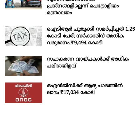
പ്രശ്‌നങ്ങളില്ലെന്ന് പെട്രോളിയം
മന്ത്രാലയം
ഐടിആര്‍ പുതുക്കി സമർപ്പിച്ചത് 1.25
കോടി പേര്; സർക്കാരിന് അധിക
വരുമാനം ₹9,494 കോടി
സഹകരണ വായ്പകള്‍ക്ക് അധിക
പലിശയിളവ്
ഒഎന്‍ജിസിക്ക് ആദ്യ പാദത്തില്‍
ലാഭം ₹17,034 കോടി