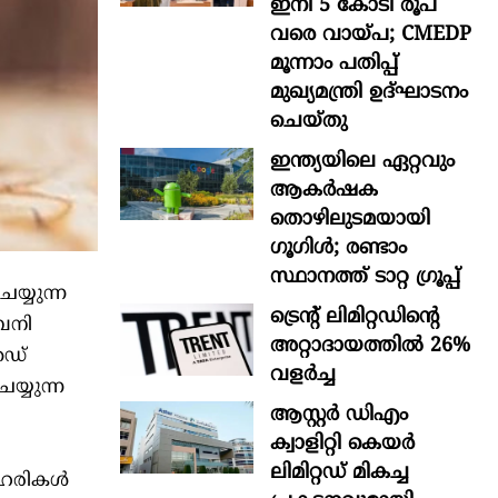
ഇനി 5 കോടി രൂപ
വരെ വായ്പ; CMEDP
മൂന്നാം പതിപ്പ്
മുഖ്യമന്ത്രി ഉദ്ഘാടനം
ചെയ്തു
ഇന്ത്യയിലെ ഏറ്റവും
ആകര്‍ഷക
തൊഴിലുടമയായി
ഗൂഗിള്‍; രണ്ടാം
സ്ഥാനത്ത് ടാറ്റ ഗ്രൂപ്പ്
െയ്യുന്ന
ട്രെന്റ് ലിമിറ്റഡിന്റെ
്പനി
അറ്റാദായത്തിൽ 26%
െഡ്
വളര്‍ച്ച
യ്യുന്ന
ആസ്റ്റർ ഡിഎം
ക്വാളിറ്റി കെയർ
ലിമിറ്റഡ് മികച്ച
ഓഹരികള്‍