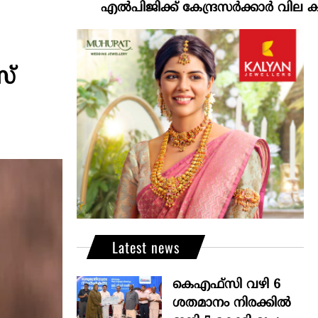
എല്‍പിജിക്ക് കേന്ദ്രസർക്കാർ വില കൂട്ടാനൊരുങ്
സ്
Latest news
കെഎഫ്സി വഴി 6
ശതമാനം നിരക്കിൽ