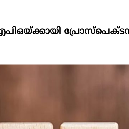
പിഒയ്ക്കായി പ്രോസ്‌പെക്ട