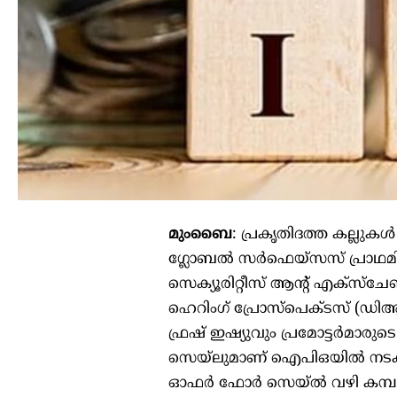
മുംബൈ
: പ്രകൃതിദത്ത കല്ലുകള്‍
ഗ്ലോബല്‍ സര്‍ഫെയ്‌സസ് പ്രാഥമ
സെക്യൂരിറ്റീസ് ആന്റ് എക്‌സ്‌ചേ
ഹെറിംഗ് പ്രോസ്‌പെക്ടസ് (ഡിആര്
ഫ്രഷ് ഇഷ്യുവും പ്രമോട്ടര്‍മാരു
സെയ്‌ലുമാണ് ഐപിഒയില്‍ നടക
ഓഫര്‍ ഫോര്‍ സെയ്ല്‍ വഴി കമ്പന