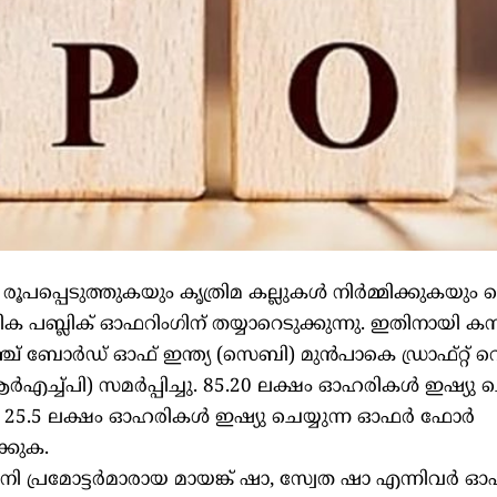
 രൂപപ്പെടുത്തുകയും കൃത്രിമ കല്ലുകള്‍ നിര്‍മ്മിക്കുകയും ച
ിക പബ്ലിക് ഓഫറിംഗിന് തയ്യാറെടുക്കുന്നു. ഇതിനായി കമ
ഞ്ച് ബോര്‍ഡ് ഓഫ് ഇന്ത്യ (സെബി) മുന്‍പാകെ ഡ്രാഫ്റ്റ് റ
‍എച്ച്പി) സമര്‍പ്പിച്ചു. 85.20 ലക്ഷം ഓഹരികള്‍ ഇഷ്യു ചെ
ടെ 25.5 ലക്ഷം ഓഹരികള്‍ ഇഷ്യു ചെയ്യുന്ന ഓഫര്‍ ഫോര്‍
്കുക.
ി പ്രമോട്ടര്‍മാരായ മായങ്ക് ഷാ, സ്വേത ഷാ എന്നിവര്‍ 