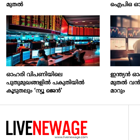
മുതല്‍
ഐപിഒ ഓഗസ്റ
ഓഹരി വിപണിയിലെ
ഇന്ത്യൻ 
പുതുമുഖങ്ങളിൽ പകുതിയിൽ
മുതൽ വൻമാ
കൂടുതലും ‘ന്യൂ ജെൻ’
മാറും