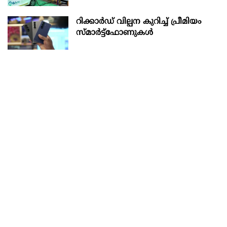
റിക്കാർഡ് വില്പന കുറിച്ച് പ്രീമിയം
സ്മാർട്ട്ഫോണുകൾ