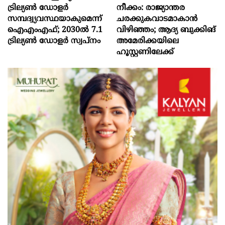
ട്രില്യണ്‍ ഡോളര്‍
നീക്കം: രാജ്യാന്തര
സമ്പദ്വ്യവസ്ഥയാകുമെന്ന്
ചരക്കുകവാടമാകാൻ
ഐഎംഎഫ്; 2030ല്‍ 7.1
വിഴിഞ്ഞം; ആദ്യ ബുക്കിങ്
ട്രില്യണ്‍ ഡോളര്‍ സ്വപ്നം
അമേരിക്കയിലെ
ഹൂസ്റ്റണിലേക്ക്