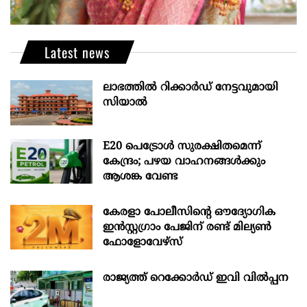
Latest news
ലാഭത്തിൽ റിക്കാർഡ് നേട്ടവുമായി
സിയാൽ
E20 പെട്രോൾ സുരക്ഷിതമെന്ന്
കേന്ദ്രം; പഴയ വാഹനങ്ങൾക്കും
ആശങ്ക വേണ്ട
കേരളാ പോലീസിന്‍റെ ഔദ്യോഗിക
ഇന്‍സ്റ്റഗ്രാം പേജിന് രണ്ട് മില്യണ്‍
ഫോളോവേഴ്സ്
രാജ്യത്ത് റെക്കോർഡ് ഇവി വിൽപ്പന