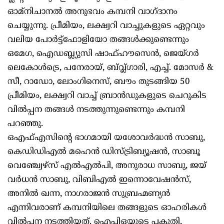
ഓമ്‌നിചാനല്‍ അനുഭവം കമ്പനി വാഗ്ദാനം
ചെയ്യുന്നു. പ്രീമിയം, ലക്ഷ്വറി വാച്ചുകളുടെ ഏറ്റവും
വലിയ പോര്‍ട്ട്‌ഫോളിയോ തങ്ങള്‍ക്കുണ്ടെന്നും
ഒമേഗ, ഐഡബ്ല്യുസി ഷാഫ്ഹൗസെന്‍, ജെയ്ഗര്‍
ലെകോള്‍ട്രെ, പനേരായ്, ബ്‌വ്ല്‍ഗാരി, എച്ച്. മോസര്‍ &
സീ, റാഡോ, ലോംഗിനെസ്, ബൗം തുടങ്ങിയ 50
പ്രീമിയം, ലക്ഷ്വറി വാച്ച് ബ്രാന്‍ഡുകളുടെ ചെറുകിട
വില്‍പ്പന തങ്ങള്‍ നടത്തുന്നുണ്ടെന്നും കമ്പനി
പറഞ്ഞു.
ഒഎഫ്എസിന്റെ ഭാഗമായി യശോവര്‍ദ്ധന്‍ സാബു,
കെഡിഡിഎല്‍ മഹെന്‍ ഡിസ്ട്രിബ്യൂഷന്‍, സാബൂ
വെഞ്ച്വേഴ്‌സ് എല്‍എല്‍പി, അനുരാധ സാബു, ജയ്
വര്‍ധന്‍ സാബു, വിബിഎല്‍ ഇന്നൊവേഷന്‍സ്,
അനില്‍ ഖന്ന, നാഗരാജന്‍ സുബ്രഹ്മണ്യന്‍
എന്നിവരാണ് കമ്പനിയിലെ തങ്ങളുടെ ഓഹരികള്‍
വില്‍പ്പന നടത്തിയത്. ഐപിഒയുടെ പകുതി,