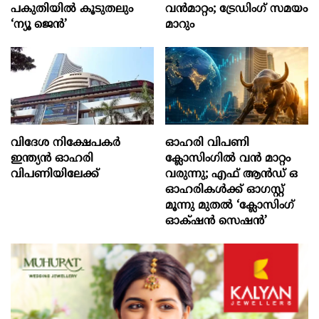
പകുതിയിൽ കൂടുതലും
വൻമാറ്റം; ട്രേഡിംഗ് സമയം
‘ന്യൂ ജെൻ’
മാറും
വിദേശ നിക്ഷേപകര്‍
ഓഹരി വിപണി
ഇന്ത്യൻ ഓഹരി
ക്ലോസിംഗിൽ വൻ മാറ്റം
വിപണിയിലേക്ക്
വരുന്നു; എഫ് ആൻഡ് ഒ
ഓഹരികൾക്ക് ഓഗസ്റ്റ്
മൂന്നു മുതൽ ‘ക്ലോസിംഗ്
ഓക്‌ഷൻ സെഷൻ’