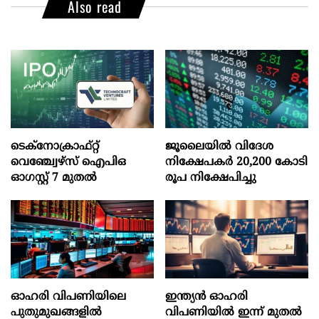
Also read
ടെക്‌നോക്രാഫ്‌റ്റ്‌
ജൂലൈയില്‍ വിദേശ
വെഞ്ച്വേഴ്‌സ്‌ ഐപിഒ
നിക്ഷേപകര്‍ 20,200 കോടി
ഓഗസ്റ്റ്‌ 7 മുതല്‍
രൂപ നിക്ഷേപിച്ചു
ഓഹരി വിപണിയിലെ
ഇന്ത്യൻ ഓഹരി
പുതുമുഖങ്ങളിൽ
വിപണിയിൽ ഇന്ന് മുതൽ