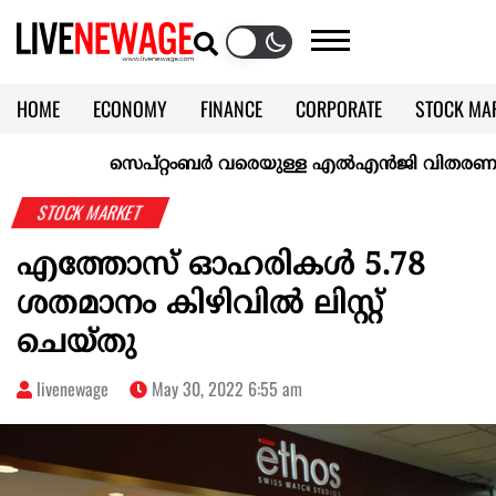
HOME
ECONOMY
FINANCE
CORPORATE
STOCK MA
CALENDAR
KERALA @70
സെപ്റ്റംബർ വരെയുള്ള എൽഎൻജി വിതരണം ഉറപ്പാക്
STOCK MARKET
എത്തോസ് ഓഹരികള്‍ 5.78
ശതമാനം കിഴിവില്‍ ലിസ്റ്റ്
ചെയ്തു
livenewage
May 30, 2022 6:55 am