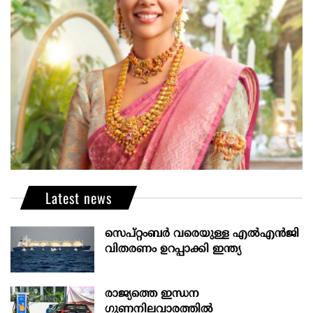
Latest news
സെപ്റ്റംബർ വരെയുള്ള എൽഎൻജി
വിതരണം ഉറപ്പാക്കി ഇന്ത്യ
രാജ്യത്തെ ഇന്ധന
ഗുണനിലവാരത്തില്‍