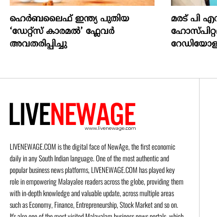
ഹെർബലൈഫ് ഇന്ത്യ പുതിയ
മരട് പി എസ
‘ഡേറ്റ്സ് കാരമൽ’ ഫ്ലേവർ
ഹോസ്പിറ്
അവതരിപ്പിച്ചു
റേഡിയോളജി
LIVENEWAGE.COM is the digital face of NewAge, the first economic
daily in any South Indian language. One of the most authentic and
popular business news platforms, LIVENEWAGE.COM has played key
role in empowering Malayalee readers across the globe, providing them
with in-depth knowledge and valuable update, across multiple areas
such as Economy, Finance, Entrepreneurship, Stock Market and so on.
It's also one of the most visited Malayalam business news portals, which