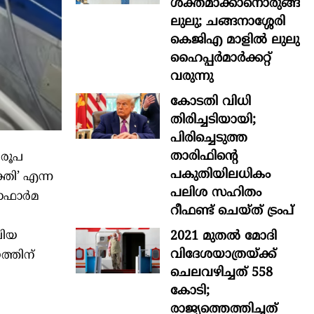
ശക്തമാക്കാനൊരുങ്ങി
ലുലു; ചങ്ങനാശ്ശേരി
കെജിഎ മാളിൽ ലുലു
ഹൈപ്പർമാർക്കറ്റ്
വരുന്നു
കോടതി വിധി
തിരിച്ചടിയായി;
പിരിച്ചെടുത്ത
താരിഫിന്‍റെ
 രൂപ
പകുതിയിലധികം
തി’ എന്ന
പലിശ സഹിതം
യോഫാർമ
റീഫണ്ട് ചെയ്ത് ട്രംപ്
2021 മുതൽ മോദി
ലിയ
വിദേശയാത്രയ്ക്ക്
യത്തിന്
ചെലവഴിച്ചത് 558
കോടി;
രാജ്യത്തെത്തിച്ചത്