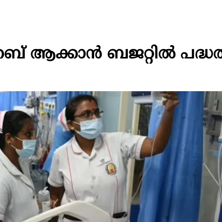
ഹബ് ആക്കാൻ ബജറ്റിൽ പദ്ധ