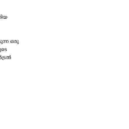
തിയ
ുന്ന ഒരു
ുടെ
ൻട്രൽ