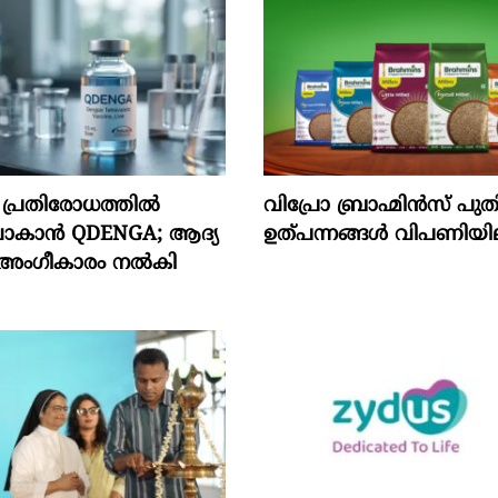
നി പ്രതിരോധത്തിൽ
വിപ്രോ ബ്രാഹ്മിൻസ് പുതിയ 
ിവാകാൻ QDENGA; ആദ്യ
ഉത്പന്നങ്ങൾ വിപണിയില
 അംഗീകാരം നൽകി