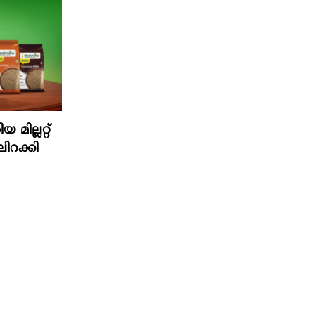
മില്ലറ്റ്
ിറക്കി