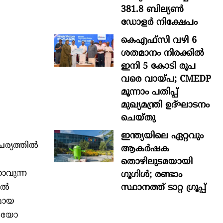
381.8 ബില്യൺ
ഡോളർ നിക്ഷേപം
കെഎഫ്സി വഴി 6
ശതമാനം നിരക്കിൽ
ഇനി 5 കോടി രൂപ
വരെ വായ്പ; CMEDP
മൂന്നാം പതിപ്പ്
മുഖ്യമന്ത്രി ഉദ്ഘാടനം
ചെയ്തു
ഇന്ത്യയിലെ ഏറ്റവും
ര്യത്തിൽ
ആകര്‍ഷക
തൊഴിലുടമയായി
ാവുന്ന
ഗൂഗിള്‍; രണ്ടാം
സ്ഥാനത്ത് ടാറ്റ ഗ്രൂപ്പ്
ിൽ
രമായ
‘ബയോ