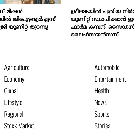
് മിഷന്‍
ശ്രീലങ്കയിൽ പുതിയ നിർ
റലില്‍ ജിഐആര്‍എസ്
യൂണിറ്റ് സ്ഥാപിക്കാൻ ഇന
 യൂണിറ്റ് തുറന്നു
ഫാർമ കമ്പനി സൈഡസ
ലൈഫ്സയൻസസ്
Agriculture
Automobile
Economy
Entertainment
Global
Health
Lifestyle
News
Regional
Sports
Stock Market
Stories