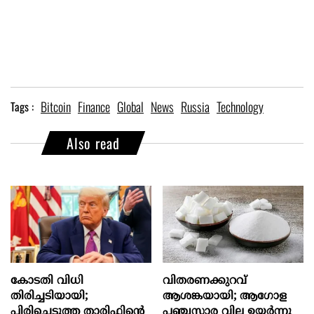
Bitcoin
Finance
Global
News
Russia
Technology
Tags :
Also read
കോടതി വിധി
വിതരണക്കുറവ്
തിരിച്ചടിയായി;
ആശങ്കയായി; ആഗോള
പിരിച്ചെടുത്ത താരിഫിന്‍റെ
പഞ്ചസാര വില ഉയര്‍ന്നു