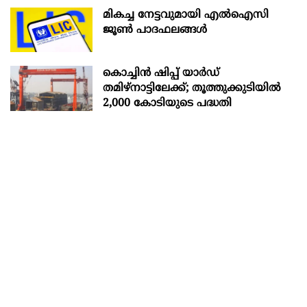
മികച്ച നേട്ടവുമായി എൽഐസി
ജൂൺ പാദഫലങ്ങൾ
കൊച്ചിന്‍ ഷിപ്പ് യാർഡ്
തമിഴ്നാട്ടിലേക്ക്; തൂത്തുക്കുടിയിൽ
2,000 കോടിയുടെ പദ്ധതി