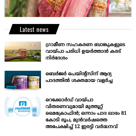
Latest news
ഗ്രാമീണ സഹകരണ ബാങ്കുകളുടെ
വായ്പാ പരിധി ഉയർത്താൻ കരട്
നിർദേശം
ബെർജർ പെയിന്റ്സിന് ആദ്യ
പാദത്തിൽ ശക്തമായ വളർച്ച
റെക്കോർഡ് വായ്പാ
വിതരണവുമായി മുത്തൂറ്റ്
മൈക്രോഫിൻ; ഒന്നാം പാദ ലാഭം 81
കോടി രൂപ, മുൻവർഷത്തെ
അപേക്ഷിച്ച് 12 ഇരട്ടി വർദ്ധനവ്