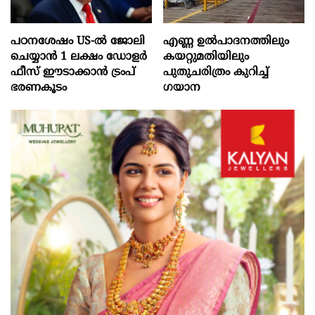
പഠനശേഷം US-ൽ ജോലി
എണ്ണ ഉൽപാദനത്തിലും
ചെയ്യാൻ 1 ലക്ഷം ഡോളർ
കയറ്റുമതിയിലും
ഫീസ് ഈടാക്കാൻ ട്രംപ്
പുതുചരിത്രം കുറിച്ച്
ഭരണകൂടം
ഗയാന