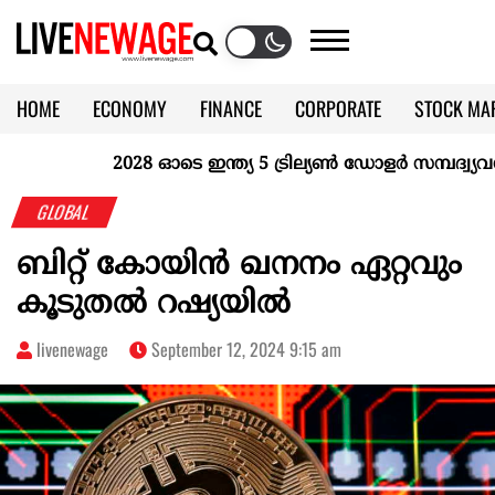
HOME
ECONOMY
FINANCE
CORPORATE
STOCK MA
CALENDAR
KERALA @70
2028 ഓടെ ഇന്ത്യ 5 ട്രില്യണ്‍ ഡോളര്‍ സമ്പദ്വ്യവസ്
GLOBAL
ബിറ്റ് കോയിൻ ഖനനം ഏറ്റവും
കൂടുതൽ റഷ്യയിൽ
livenewage
September 12, 2024 9:15 am