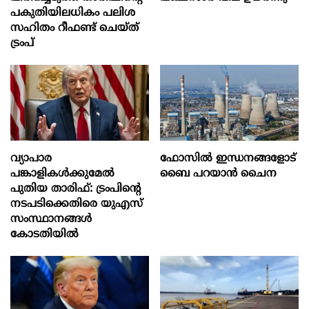
പകുതിയിലധികം പലിശ
സഹിതം റീഫണ്ട് ചെയ്ത്
ട്രംപ്
വ്യാപാര
ഫോസിൽ ഇന്ധനങ്ങളോട്
പങ്കാളികൾക്കുമേൽ
ബൈ പറയാൻ ചൈന
പുതിയ താരിഫ്: ട്രംപിന്‍റെ
നടപടിക്കെതിരെ യുഎസ്
സംസ്ഥാനങ്ങൾ
കോടതിയിൽ