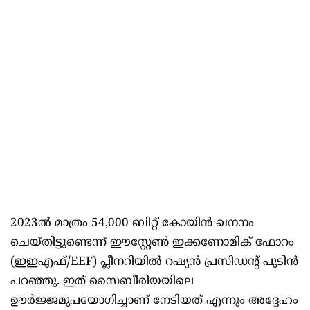
2023ൽ മാത്രം 54,000 ബിറ്റ് കോയിൻ ഖനനം
ചെയ്തിട്ടുണ്ടെന്ന് ഈസ്റ്റേൺ ഇക്കണോമിക് ഫോറം
(ഇഇഎഫ്/EEF) പ്ലീനറിയിൽ റഷ്യൻ പ്രസിഡന്റ് പുടിൻ
പറഞ്ഞു. ഇത് സൈബീരിയയിലെ
ഊർജ്ജമുപയോഗിച്ചാണ് നേടിയത് എന്നും അദ്ദേഹം