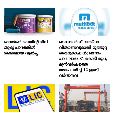
ബെർജർ പെയിന്റ്സിന്
റെക്കോർഡ് വായ്പാ
ആദ്യ പാദത്തിൽ
വിതരണവുമായി മുത്തൂറ്റ്
ശക്തമായ വളർച്ച
മൈക്രോഫിൻ; ഒന്നാം
പാദ ലാഭം 81 കോടി രൂപ,
മുൻവർഷത്തെ
അപേക്ഷിച്ച് 12 ഇരട്ടി
വർദ്ധനവ്