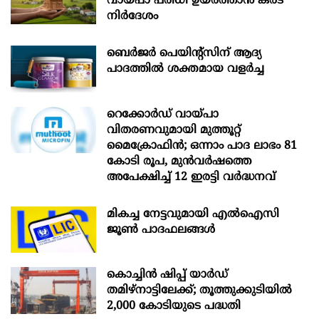
വായ്പാ പരിധി ഉയർത്താൻ കരട്
നിർദേശം
ബെർജർ പെയിന്റ്സിന് ആദ്യ
പാദത്തിൽ ശക്തമായ വളർച്ച
റെക്കോർഡ് വായ്പാ
വിതരണവുമായി മുത്തൂറ്റ്
മൈക്രോഫിൻ; ഒന്നാം പാദ ലാഭം 81
കോടി രൂപ, മുൻവർഷത്തെ
അപേക്ഷിച്ച് 12 ഇരട്ടി വർദ്ധനവ്
മികച്ച നേട്ടവുമായി എൽഐസി
ജൂൺ പാദഫലങ്ങൾ
കൊച്ചിന്‍ ഷിപ്പ് യാർഡ്
തമിഴ്നാട്ടിലേക്ക്; തൂത്തുക്കുടിയിൽ
2,000 കോടിയുടെ പദ്ധതി