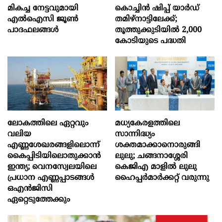
മികച്ച നേട്ടവുമായി
കൊച്ചിന്‍ ഷിപ്പ് യാർഡ്
എൽഐസി ജൂൺ
തമിഴ്നാട്ടിലേക്ക്;
പാദഫലങ്ങൾ
തൂത്തുക്കുടിയിൽ 2,000
കോടിയുടെ പദ്ധതി
ലോകത്തിലെ ഏറ്റവും
മധ്യകേരളത്തിലെ
വലിയ
സാന്നിദ്ധ്യം
എണ്ണശേഖരങ്ങളിലൊന്ന്
ശക്തമാക്കാനൊരുങ്ങി
കൈപ്പിടിയിലൊതുക്കാന്‍
ലുലു; ചങ്ങനാശ്ശേരി
ഇന്ത്യ; വെനസ്വേലയിലെ
കെജിഎ മാളിൽ ലുലു
പ്രധാന എണ്ണപ്പാടങ്ങള്‍
ഹൈപ്പർമാർക്കറ്റ് വരുന്നു
ഒഎന്‍ജിസി
ഏറ്റെടുത്തേക്കും