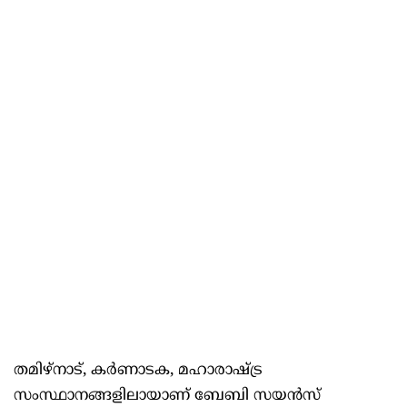
തമിഴ്നാട്, കര്‍ണാടക, മഹാരാഷ്ട്ര
സംസ്ഥാനങ്ങളിലായാണ് ബേബി സയന്‍സ്