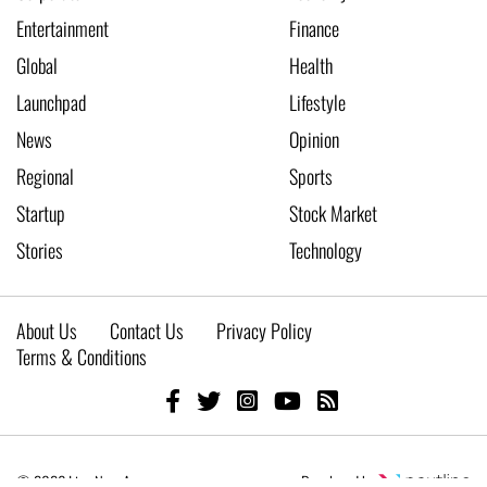
Entertainment
Finance
Global
Health
Launchpad
Lifestyle
News
Opinion
Regional
Sports
Startup
Stock Market
Stories
Technology
About Us
Contact Us
Privacy Policy
Terms & Conditions
© 2026 Live New Age
Developed by