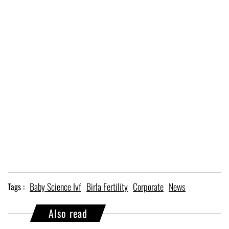
Baby Science Ivf
Birla Fertility
Corporate
News
Tags :
Also read