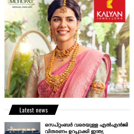
Latest news
സെപ്റ്റംബർ വരെയുള്ള എൽഎൻജി
വിതരണം ഉറപ്പാക്കി ഇന്ത്യ