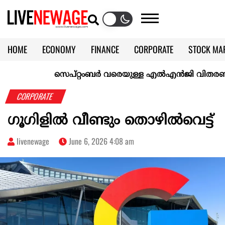
HOME
ECONOMY
FINANCE
CORPORATE
STOCK MA
CALENDAR
KERALA @70
സെപ്റ്റംബർ വരെയുള്ള എൽഎൻജി വിതരണം ഉറപ്പാ
CORPORATE
ഗൂഗിളിൽ വീണ്ടും തൊഴിൽവെട്ട്
livenewage
June 6, 2026 4:08 am