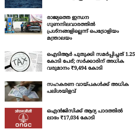
രാജ്യത്തെ ഇന്ധന
ഗുണനിലവാരത്തില്‍
പ്രശ്‌നങ്ങളില്ലെന്ന് പെട്രോളിയം
മന്ത്രാലയം
ഐടിആര്‍ പുതുക്കി സമർപ്പിച്ചത് 1.25
കോടി പേര്; സർക്കാരിന് അധിക
വരുമാനം ₹9,494 കോടി
സഹകരണ വായ്പകള്‍ക്ക് അധിക
പലിശയിളവ്
ഒഎന്‍ജിസിക്ക് ആദ്യ പാദത്തില്‍
ലാഭം ₹17,034 കോടി