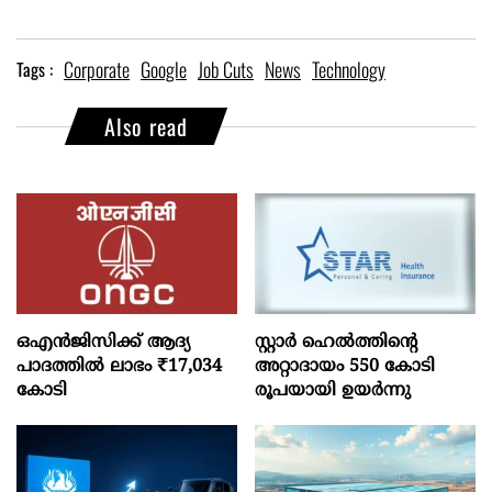
Corporate
Google
Job Cuts
News
Technology
Tags :
Also read
ഒഎന്‍ജിസിക്ക് ആദ്യ
സ്റ്റാർ ഹെൽത്തിന്റെ
പാദത്തില്‍ ലാഭം ₹17,034
അറ്റാദായം 550 കോടി
കോടി
രൂപയായി ഉയർന്നു