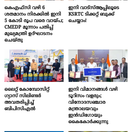
കെഎഫ്സി വഴി 6
ഇനി വാട്‌സ്ആപ്പിലൂടെ
ശതമാനം നിരക്കിൽ ഇനി
KSRTC ടിക്കറ്റ് ബുക്ക്
5 കോടി രൂപ വരെ വായ്പ;
ചെയ്യാം!
CMEDP മൂന്നാം പതിപ്പ്
മുഖ്യമന്ത്രി ഉദ്ഘാടനം
ചെയ്തു
ലൈറ്റ് കോമ്പോസിറ്റ്
ഇനി വിമാനങ്ങള്‍ വഴി
ഗ്യാസ് സിലിണ്ടർ
ടൂറിസം വളരും;
അവതരിപ്പിച്ച്
വിനോദസഞ്ചാര
ബിപിസിഎൽ
മന്ത്രാലയവും
ഇന്‍ഡിഗോയും
കൈകോര്‍ക്കുന്നു