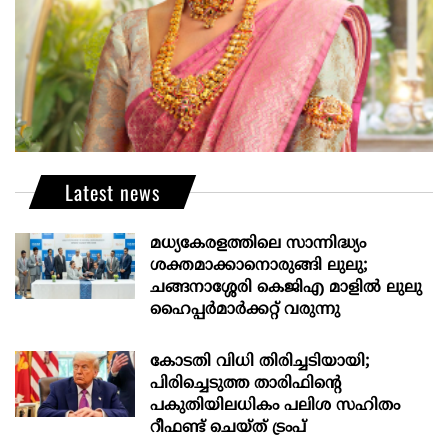
Latest news
മധ്യകേരളത്തിലെ സാന്നിദ്ധ്യം
ശക്തമാക്കാനൊരുങ്ങി ലുലു;
ചങ്ങനാശ്ശേരി കെജിഎ മാളിൽ ലുലു
ഹൈപ്പർമാർക്കറ്റ് വരുന്നു
കോടതി വിധി തിരിച്ചടിയായി;
പിരിച്ചെടുത്ത താരിഫിന്‍റെ
പകുതിയിലധികം പലിശ സഹിതം
റീഫണ്ട് ചെയ്ത് ട്രംപ്