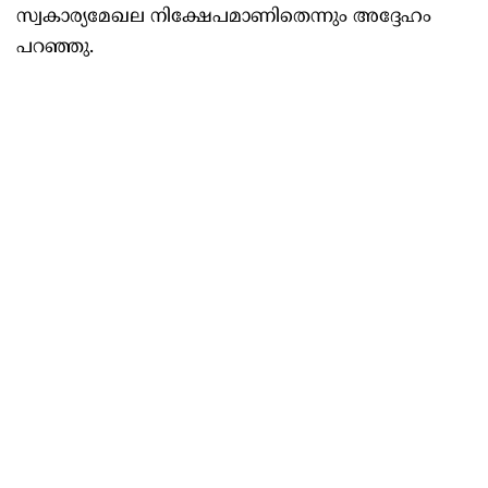
സ്വകാര്യമേഖല നിക്ഷേപമാണിതെന്നും അദ്ദേഹം
പറഞ്ഞു.