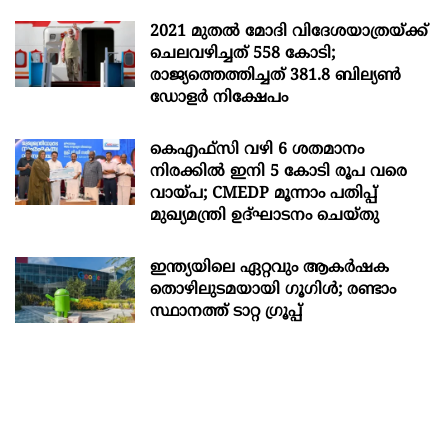
2021 മുതൽ മോദി വിദേശയാത്രയ്ക്ക്
ചെലവഴിച്ചത് 558 കോടി;
രാജ്യത്തെത്തിച്ചത് 381.8 ബില്യൺ
ഡോളർ നിക്ഷേപം
കെഎഫ്സി വഴി 6 ശതമാനം
നിരക്കിൽ ഇനി 5 കോടി രൂപ വരെ
വായ്പ; CMEDP മൂന്നാം പതിപ്പ്
മുഖ്യമന്ത്രി ഉദ്ഘാടനം ചെയ്തു
ഇന്ത്യയിലെ ഏറ്റവും ആകര്‍ഷക
തൊഴിലുടമയായി ഗൂഗിള്‍; രണ്ടാം
സ്ഥാനത്ത് ടാറ്റ ഗ്രൂപ്പ്