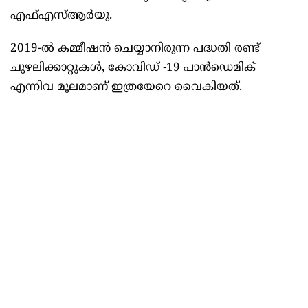
എഫ്എസ്ആർയു.
2019-ൽ കമ്മീഷൻ ചെയ്യാനിരുന്ന പദ്ധതി രണ്ട്
ചുഴലിക്കാറ്റുകൾ, കോവിഡ് -19 പാൻഡെമിക്
എന്നിവ മൂലമാണ് ഇത്രയേറെ വൈകിയത്.