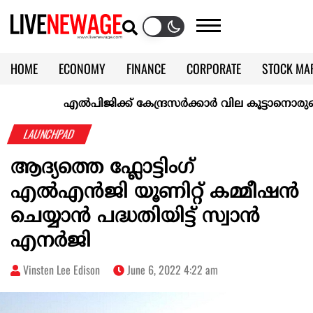
HOME
ECONOMY
FINANCE
CORPORATE
STOCK MA
CALENDAR
KERALA @70
എല്‍പിജിക്ക് കേന്ദ്രസർക്കാർ വില കൂട്ടാനൊരുങ്ങുന്നുവെന
LAUNCHPAD
ആദ്യത്തെ ഫ്ലോട്ടിംഗ്
എൽഎൻജി യൂണിറ്റ് കമ്മീഷൻ
ചെയ്യാൻ പദ്ധതിയിട്ട് സ്വാൻ
എനർജി
Vinsten Lee Edison
June 6, 2022 4:22 am