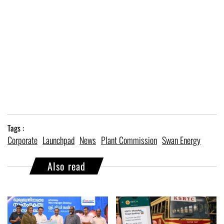
Tags :
Corporate
Launchpad
News
Plant Commission
Swan Energy
Also read