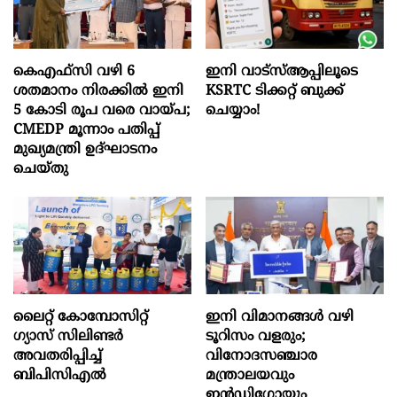
കെഎഫ്സി വഴി 6
ഇനി വാട്‌സ്ആപ്പിലൂടെ
ശതമാനം നിരക്കിൽ ഇനി
KSRTC ടിക്കറ്റ് ബുക്ക്
5 കോടി രൂപ വരെ വായ്പ;
ചെയ്യാം!
CMEDP മൂന്നാം പതിപ്പ്
മുഖ്യമന്ത്രി ഉദ്ഘാടനം
ചെയ്തു
ലൈറ്റ് കോമ്പോസിറ്റ്
ഇനി വിമാനങ്ങള്‍ വഴി
ഗ്യാസ് സിലിണ്ടർ
ടൂറിസം വളരും;
അവതരിപ്പിച്ച്
വിനോദസഞ്ചാര
ബിപിസിഎൽ
മന്ത്രാലയവും
ഇന്‍ഡിഗോയും