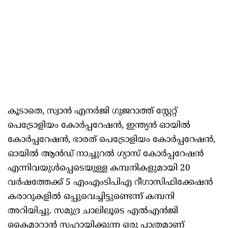
കൂടാതെ, സ്വാൻ എനർജി ഗുജറാത്ത് സ്റ്റേറ്റ്
പെട്രോളിയം കോർപ്പറേഷൻ, ഇന്ത്യൻ ഓയിൽ
കോർപ്പറേഷൻ, ഭാരത് പെട്രോളിയം കോർപ്പറേഷൻ,
ഓയിൽ ആൻഡ് നാച്ചുറൽ ഗ്യാസ് കോർപ്പറേഷൻ
എന്നിവയുൾപ്പെടെയുള്ള കമ്പനികളുമായി 20
വർഷത്തേക്ക് 5 എംഎംടിപിഎ റീഗാസിഫിക്കേഷൻ
കരാറുകളിൽ ഒപ്പുവെച്ചിട്ടുണ്ടെന്ന് കമ്പനി
അറിയിച്ചു. സമുദ്ര ചാലിലൂടെ എൽഎൻജി
കൈമാറാൻ സഹായിക്കുന്ന ഒരു പാത്രമാണ്