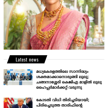
Latest news
മധ്യകേരളത്തിലെ സാന്നിദ്ധ്യം
ശക്തമാക്കാനൊരുങ്ങി ലുലു;
ചങ്ങനാശ്ശേരി കെജിഎ മാളിൽ ലുലു
ഹൈപ്പർമാർക്കറ്റ് വരുന്നു
കോടതി വിധി തിരിച്ചടിയായി;
പിരിച്ചെടുത്ത താരിഫിന്‍റെ