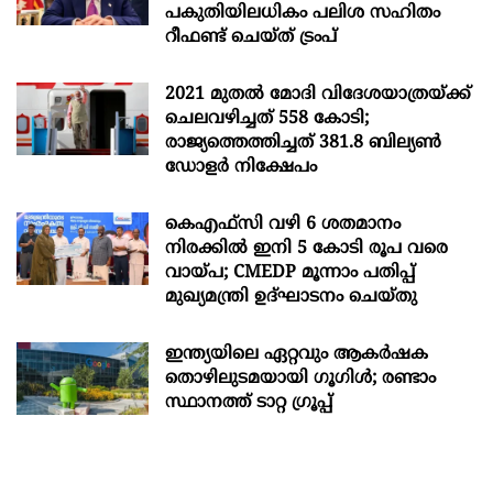
പകുതിയിലധികം പലിശ സഹിതം
റീഫണ്ട് ചെയ്ത് ട്രംപ്
2021 മുതൽ മോദി വിദേശയാത്രയ്ക്ക്
ചെലവഴിച്ചത് 558 കോടി;
രാജ്യത്തെത്തിച്ചത് 381.8 ബില്യൺ
ഡോളർ നിക്ഷേപം
കെഎഫ്സി വഴി 6 ശതമാനം
നിരക്കിൽ ഇനി 5 കോടി രൂപ വരെ
വായ്പ; CMEDP മൂന്നാം പതിപ്പ്
മുഖ്യമന്ത്രി ഉദ്ഘാടനം ചെയ്തു
ഇന്ത്യയിലെ ഏറ്റവും ആകര്‍ഷക
തൊഴിലുടമയായി ഗൂഗിള്‍; രണ്ടാം
സ്ഥാനത്ത് ടാറ്റ ഗ്രൂപ്പ്