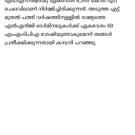
എഫ്എസ്ആർയു ഏകദേശം 6,500 കോടി രൂപ
ചെലവിലാണ് നിർമ്മിച്ചിരിക്കുന്നത്. അടുത്ത എട്ട്
മുതൽ പത്ത് വർഷത്തിനുള്ളിൽ രാജ്യത്തെ
എൽഎൻജി ടെർമിനലുകൾക്ക് ഏകദേശം 60
എംഎംടിപിഎ ശേഷിയുണ്ടാകുമെന്ന് തങ്ങൾ
പ്രതീക്ഷിക്കുന്നതായി കമ്പനി പറഞ്ഞു.