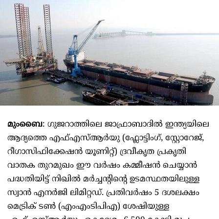
മുംബൈ
: ഗുജറാത്തിലെ ജാഫ്രാബാദിൽ ഇന്ത്യയിലെ
ആദ്യത്തെ എഫ്എസ്ആർയു (ഫ്ലോട്ടിംഗ്, സ്റ്റോറേജ്,
റീഗാസിഫിക്കേഷൻ യൂണിറ്റ്) ദ്രവീകൃത പ്രകൃതി
വാതക തുറമുഖം ഈ വർഷം കമ്മീഷൻ ചെയ്യാൻ
പദ്ധതിയിട്ട് നിഖിൽ മർച്ചന്റിന്റെ ഉടമസ്ഥതയിലുള്ള
സ്വാൻ എനർജി ലിമിറ്റഡ്. പ്രതിവർഷം 5 ദശലക്ഷം
മെട്രിക് ടൺ (എംഎംടിപിഎ) ശേഷിയുള്ള