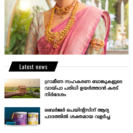
Latest news
ഗ്രാമീണ സഹകരണ ബാങ്കുകളുടെ
വായ്പാ പരിധി ഉയർത്താൻ കരട്
നിർദേശം
ബെർജർ പെയിന്റ്സിന് ആദ്യ
പാദത്തിൽ ശക്തമായ വളർച്ച