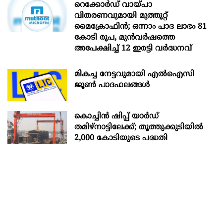
റെക്കോർഡ് വായ്പാ
വിതരണവുമായി മുത്തൂറ്റ്
മൈക്രോഫിൻ; ഒന്നാം പാദ ലാഭം 81
കോടി രൂപ, മുൻവർഷത്തെ
അപേക്ഷിച്ച് 12 ഇരട്ടി വർദ്ധനവ്
മികച്ച നേട്ടവുമായി എൽഐസി
ജൂൺ പാദഫലങ്ങൾ
കൊച്ചിന്‍ ഷിപ്പ് യാർഡ്
തമിഴ്നാട്ടിലേക്ക്; തൂത്തുക്കുടിയിൽ
2,000 കോടിയുടെ പദ്ധതി