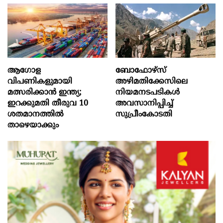
ആഗോള
ബോഫോഴ്‌സ്
വിപണികളുമായി
അഴിമതിക്കേസിലെ
മത്സരിക്കാൻ ഇന്ത്യ;
നിയമനടപടികൾ
ഇറക്കുമതി തീരുവ 10
അവസാനിപ്പിച്ച്
ശതമാനത്തിൽ
സുപ്രീംകോടതി
താഴെയാക്കും