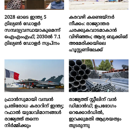
2028 ഓടെ ഇന്ത്യ 5
കരവഴി കണ്ടെയ്നർ
ട്രില്യണ്‍ ഡോളര്‍
നീക്കം: രാജ്യാന്തര
സമ്പദ്വ്യവസ്ഥയാകുമെന്ന്
ചരക്കുകവാടമാകാൻ
ഐഎംഎഫ്; 2030ല്‍ 7.1
വിഴിഞ്ഞം; ആദ്യ ബുക്കിങ്
ട്രില്യണ്‍ ഡോളര്‍ സ്വപ്നം
അമേരിക്കയിലെ
ഹൂസ്റ്റണിലേക്ക്
ഫ്രാൻസുമായി വമ്പന്‍
രാജ്യത്ത് സ്റ്റീലിന് വൻ
പ്രതിരോധ കരാറിന് ഇന്ത്യ;
ഡിമാൻഡ്; ഉപഭോഗം
റഫാല്‍ യുദ്ധവിമാനങ്ങള്‍
റെക്കോർഡിൽ,
രാജ്യത്ത് തന്നെ
ഇറക്കുമതി ആശ്രയത്വം
നിര്‍മ്മിക്കും
തുടരുന്നു