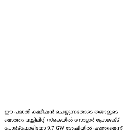
ഈ പദ്ധതി കമ്മീഷൻ ചെയ്യുന്നതോടെ തങ്ങളുടെ
മൊത്തം യൂട്ടിലിറ്റി സ്കെയിൽ സോളാർ പ്രോജക്ട്
പോർട്ട്ഫോളിയോ 9.7 GW ശേഷിയിൽ എത്തുമെന്ന്