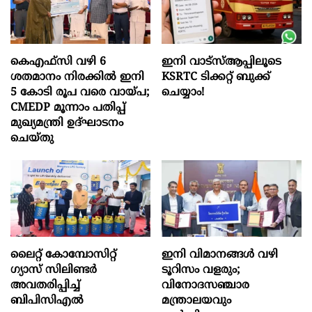
കെഎഫ്സി വഴി 6
ഇനി വാട്‌സ്ആപ്പിലൂടെ
ശതമാനം നിരക്കിൽ ഇനി
KSRTC ടിക്കറ്റ് ബുക്ക്
5 കോടി രൂപ വരെ വായ്പ;
ചെയ്യാം!
CMEDP മൂന്നാം പതിപ്പ്
മുഖ്യമന്ത്രി ഉദ്ഘാടനം
ചെയ്തു
ലൈറ്റ് കോമ്പോസിറ്റ്
ഇനി വിമാനങ്ങള്‍ വഴി
ഗ്യാസ് സിലിണ്ടർ
ടൂറിസം വളരും;
അവതരിപ്പിച്ച്
വിനോദസഞ്ചാര
ബിപിസിഎൽ
മന്ത്രാലയവും