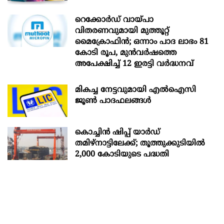
റെക്കോർഡ് വായ്പാ
വിതരണവുമായി മുത്തൂറ്റ്
മൈക്രോഫിൻ; ഒന്നാം പാദ ലാഭം 81
കോടി രൂപ, മുൻവർഷത്തെ
അപേക്ഷിച്ച് 12 ഇരട്ടി വർദ്ധനവ്
മികച്ച നേട്ടവുമായി എൽഐസി
ജൂൺ പാദഫലങ്ങൾ
കൊച്ചിന്‍ ഷിപ്പ് യാർഡ്
തമിഴ്നാട്ടിലേക്ക്; തൂത്തുക്കുടിയിൽ
2,000 കോടിയുടെ പദ്ധതി