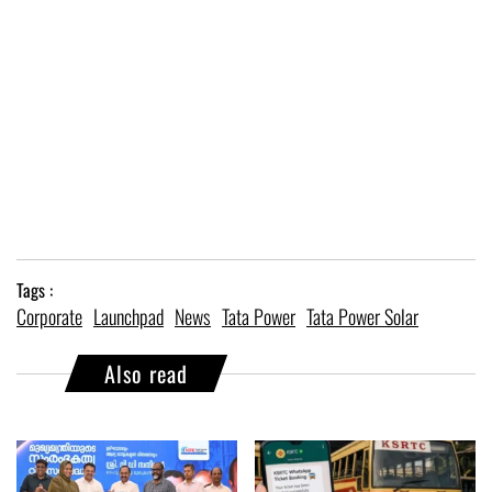
Tags :
Corporate
Launchpad
News
Tata Power
Tata Power Solar
Also read