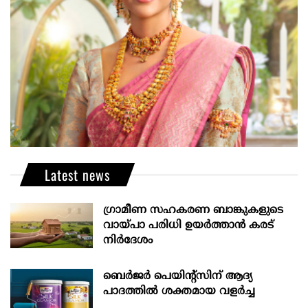
Latest news
ഗ്രാമീണ സഹകരണ ബാങ്കുകളുടെ
വായ്പാ പരിധി ഉയർത്താൻ കരട്
നിർദേശം
ബെർജർ പെയിന്റ്സിന് ആദ്യ
പാദത്തിൽ ശക്തമായ വളർച്ച