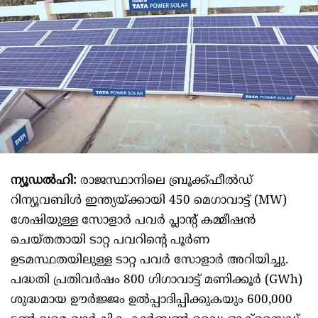
ന്യൂഡൽഹി:
രാജസ്ഥാനിലെ ബ്രൂക്ക്ഫീൽഡ്
റിന്യൂവബിൾ ഇന്ത്യയ്ക്കായി 450 മെഗാവാട്ട് (MW)
ശേഷിയുള്ള സോളാർ പവർ പ്ലാന്റ് കമ്മീഷൻ
ചെയ്തതായി ടാറ്റ പവറിന്റെ പൂർണ
ഉടമസ്ഥതയിലുള്ള ടാറ്റ പവർ സോളാർ അറിയിച്ചു.
പദ്ധതി പ്രതിവർഷം 800 ഗിഗാവാട്ട് മണിക്കൂർ (GWh)
ശുദ്ധമായ ഊർജ്ജം ഉൽപ്പാദിപ്പിക്കുകയും 600,000