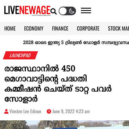
HOME
ECONOMY
FINANCE
CORPORATE
STOCK MA
CALENDAR
KERALA @70
2028 ഓടെ ഇന്ത്യ 5 ട്രില്യണ്‍ ഡോളര്‍ സമ്പദ്വ്യവസ്ഥയാ
LAUNCHPAD
രാജസ്ഥാനിൽ 450
മെഗാവാട്ടിന്റെ പദ്ധതി
കമ്മീഷൻ ചെയ്ത് ടാറ്റ പവർ
സോളാർ
Vinsten Lee Edison
June 9, 2022 4:23 am