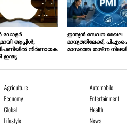
യൺ ഡോളർ
ഇന്ത്യൻ സേവന മേഖല
മായി ആപ്പിൾ;
മാന്ദ്യത്തിലേക്ക്; പിഎ
ിപണിയിൽ നിർണായക
മാസത്തെ താഴ്ന്ന നിലയി
 ഇന്ത്യ
Agriculture
Automobile
Economy
Entertainment
Global
Health
Lifestyle
News