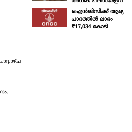
അധിക പലിശയിളവ്
ഒഎന്‍ജിസിക്ക് ആദ്യ
പാദത്തില്‍ ലാഭം
₹17,034 കോടി
ാവ്വാഴ്ച
നം.