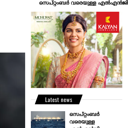
സെപ്റ്റംബർ വരെയുള്ള എൽഎൻജി വിതരണം 
Latest news
സെപ്റ്റംബർ
വരെയുള്ള