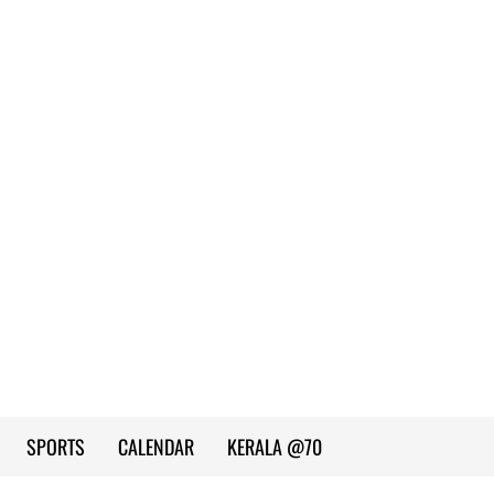
SPORTS
CALENDAR
KERALA @70