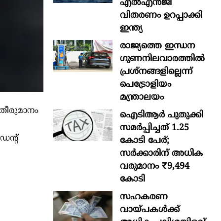
എൽഎൻജി
വിതരണം ഉറപ്പാക്കി
ഇന്ത്യ
രാജ്യത്തെ ഇന്ധന
ഗുണനിലവാരത്തില്‍
പ്രശ്‌നങ്ങളില്ലെന്ന്
പെട്രോളിയം
മന്ത്രാലയം
 തീരുമാനം
ഐടിആര്‍ പുതുക്കി
സമർപ്പിച്ചത് 1.25
ന്‍റ്
കോടി പേര്;
സർക്കാരിന് അധിക
വരുമാനം ₹9,494
കോടി
സഹകരണ
വായ്പകള്‍ക്ക്