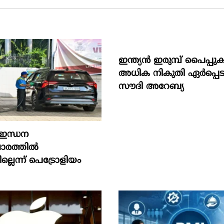
ഇന്ത്യൻ ഇരുമ്പ് പൈപ്പു
അധിക നികുതി ഏർപ്പെടു
സൗദി അറേബ്യ
 ഇന്ധന
രത്തില്‍
ില്ലെന്ന് പെട്രോളിയം