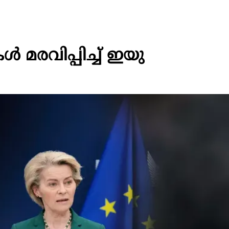
 മരവിപ്പിച്ച് ഇയു