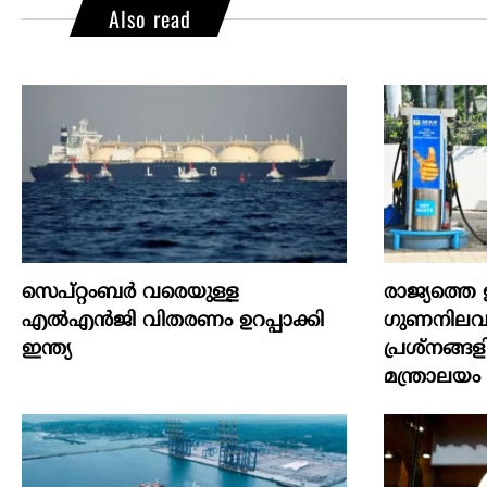
Also read
സെപ്റ്റംബർ വരെയുള്ള
രാജ്യത്തെ
എൽഎൻജി വിതരണം ഉറപ്പാക്കി
ഗുണനിലവാ
ഇന്ത്യ
പ്രശ്‌നങ്ങള
മന്ത്രാലയം