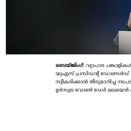
ബെയ്ജിംഗ്
: വ്യാപാര പങ്കാളി
യുഎസ് പ്രസിഡന്‍റ് ഡോണൾഡ് ട
സ്വീകരിക്കാൻ തീരുമാനിച്ച നടപട
ഉർസുല വോണ്‍ ഡേർ ലെയെൻ അ