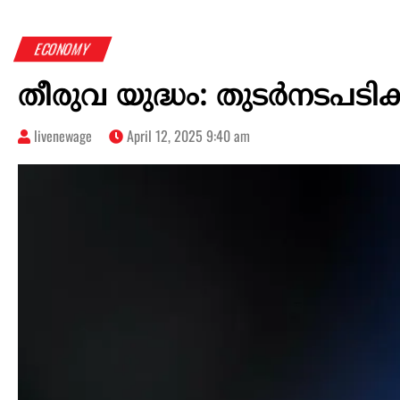
ECONOMY
തീരുവ യുദ്ധം: തുടർനടപടികൾ
livenewage
April 12, 2025 9:40 am