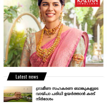
Latest news
ഗ്രാമീണ സഹകരണ ബാങ്കുകളുടെ
വായ്പാ പരിധി ഉയർത്താൻ കരട്
നിർദേശം