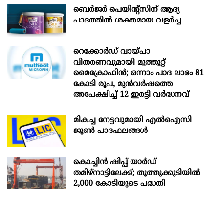
ബെർജർ പെയിന്റ്സിന് ആദ്യ
പാദത്തിൽ ശക്തമായ വളർച്ച
റെക്കോർഡ് വായ്പാ
വിതരണവുമായി മുത്തൂറ്റ്
മൈക്രോഫിൻ; ഒന്നാം പാദ ലാഭം 81
കോടി രൂപ, മുൻവർഷത്തെ
അപേക്ഷിച്ച് 12 ഇരട്ടി വർദ്ധനവ്
മികച്ച നേട്ടവുമായി എൽഐസി
ജൂൺ പാദഫലങ്ങൾ
കൊച്ചിന്‍ ഷിപ്പ് യാർഡ്
തമിഴ്നാട്ടിലേക്ക്; തൂത്തുക്കുടിയിൽ
2,000 കോടിയുടെ പദ്ധതി