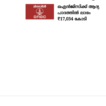
ഒഎന്‍ജിസിക്ക് ആദ്യ
പാദത്തില്‍ ലാഭം
₹17,034 കോടി