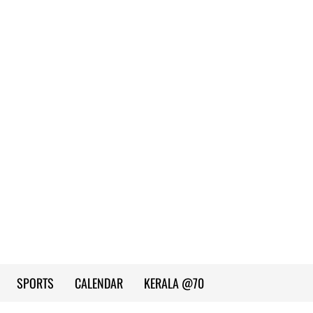
SPORTS
CALENDAR
KERALA @70