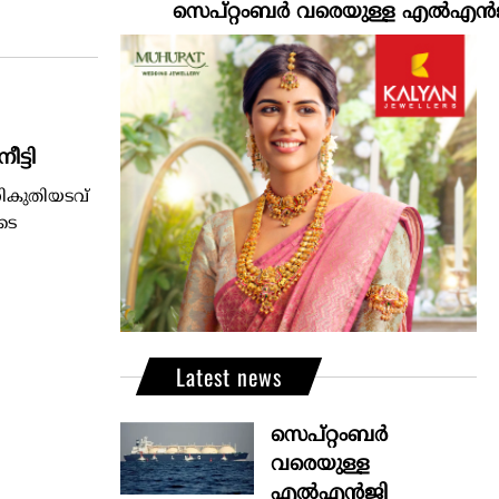
സെപ്റ്റംബർ വരെയുള്ള എൽഎൻജി വിത
ട്ടി
നികുതിയടവ്
ടെ
Latest news
സെപ്റ്റംബർ
വരെയുള്ള
എൽഎൻജി