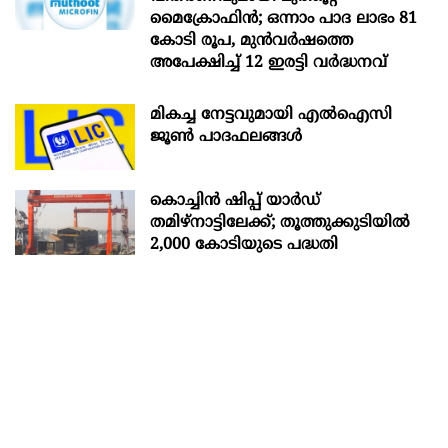
മൈക്രോഫിൻ; ഒന്നാം പാദ ലാഭം 81
കോടി രൂപ, മുൻവർഷത്തെ
അപേക്ഷിച്ച് 12 ഇരട്ടി വർദ്ധനവ്
മികച്ച നേട്ടവുമായി എൽഐസി
ജൂൺ പാദഫലങ്ങൾ
കൊച്ചിന്‍ ഷിപ്പ് യാർഡ്
തമിഴ്നാട്ടിലേക്ക്; തൂത്തുക്കുടിയിൽ
2,000 കോടിയുടെ പദ്ധതി