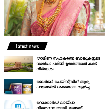
Latest news
ഗ്രാമീണ സഹകരണ ബാങ്കുകളുടെ
വായ്പാ പരിധി ഉയർത്താൻ കരട്
നിർദേശം
ബെർജർ പെയിന്റ്സിന് ആദ്യ
പാദത്തിൽ ശക്തമായ വളർച്ച
റെക്കോർഡ് വായ്പാ
വിതരണവുമായി മുത്തൂറ്റ്