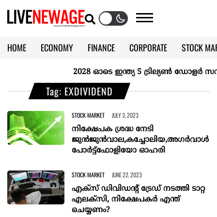
HOME
ECONOMY
FINANCE
CORPORATE
STOCK MA
CALENDAR
KERALA @70
2028 ഓടെ ഇന്ത്യ 5 ട്രില്യണ്‍ ഡോളര്‍ സമ്പ
Tag: EXDIVIDEND
STOCK MARKET
JULY 3, 2023
നിക്ഷേപക ശ്രദ്ധ നേടി
ജുന്‍ജുന്‍വാല,കച്ചോലിയ,അഗര്‍വാള്‍
പോര്‍ട്ട്ഫോളിയോ ഓഹരി
STOCK MARKET
JUNE 22, 2023
എക്സ് ഡിവിഡന്റ് ട്രേഡ് നടത്തി ടാറ്റ
എലക്സി, നിക്ഷേപകര്‍ എന്ത്
ചെയ്യണം?