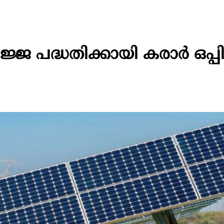
ജ പദ്ധതിക്കായി കരാർ ഒപ്പിട്