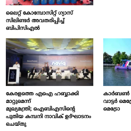
ലൈറ്റ് കോമ്പോസിറ്റ് ഗ്യാസ്
സിലിണ്ടർ അവതരിപ്പിച്ച്
ബിപിസിഎൽ
കേരളത്തെ എഐ ഹബ്ബാക്കി
കാ​ര്‍​ബ​ണ്‍ 
മാറ്റുമെന്ന്
വാ​ട്ട​ര്‍ മെ​
മുഖ്യമന്ത്രി; ഐബിഎസിന്റെ
മെ​ട്രോ
പുതിയ കമ്പനി നാവിക് ഉദ്ഘാടനം
ചെയ്തു