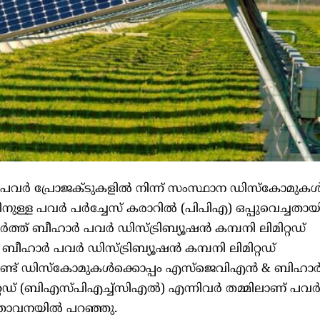
വർ പ്രോജക്ടുകളിൽ നിന്ന് സംസ്ഥാന ഡിസ്കോമുകൾക
തിനുള്ള പവർ പർച്ചേസ് കരാറിൽ (പിപിഎ) ഒപ്പുവെച്ചതായ
ത് ബീഹാർ പവർ ഡിസ്ട്രിബ്യൂഷൻ കമ്പനി ലിമിറ്റഡ്
ഹാർ പവർ ഡിസ്ട്രിബ്യൂഷൻ കമ്പനി ലിമിറ്റഡ്
് ഡിസ്‌കോമുകൾക്കൊപ്പം എസ്‌ജെവിഎൻ & ബിഹാർ സ്റ്റ
്റഡ് (ബിഎസ്പിഎച്ച്സിഎൽ) എന്നിവർ തമ്മിലാണ് പവർ 
്രസ്താവനയിൽ പറഞ്ഞു.