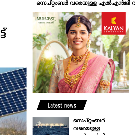
സെപ്റ്റംബർ വരെയുള്ള എൽഎൻജി വിതരണം ഉറപ
ട്
Latest news
സെപ്റ്റംബർ
വരെയുള്ള