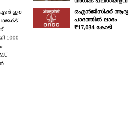
അധിക പലിശയിളവ്
ഒഎന്‍ജിസിക്ക് ആദ്യ
ജെവിഎൻ ഈ
പാദത്തില്‍ ലാഭം
രോജക്ട്
₹17,034 കോടി
ണ്
യി 1000
ം
 MU
ഷൻ