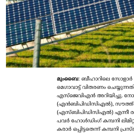
മുംബൈ
: ബീഹാറിലെ സോളാർ പ
മെഗാവാട്ട് വിതരണം ചെയ്യുന്ന
എസ്ജെവിഎൻ അറിയിച്ചു. നോർത്
(എൻബിപിഡിസിഎൽ), സൗത്ത് ബീ
(എസ്ബിപിഡിസിഎൽ) എന്നീ രണ്ട
പവർ ഹോൾഡിംഗ് കമ്പനി ലിമിറ
കരാർ ഒപ്പിട്ടതെന്ന് കമ്പനി പ