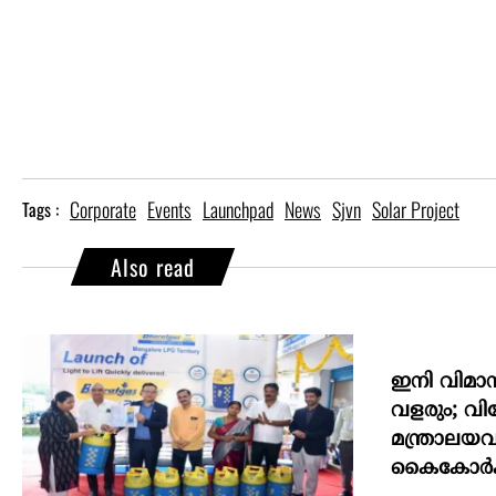
Corporate
Events
Launchpad
News
Sjvn
Solar Project
Tags :
Also read
ഇനി വിമാന
വളരും; വ
മന്ത്രാലയ
കൈകോര്‍ക്