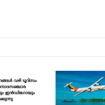
ങ്ങള്‍ വഴി ടൂറിസം
ിനോദസഞ്ചാര
വും ഇന്‍ഡിഗോയും
കുന്നു