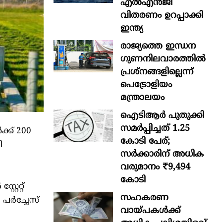
എൽഎൻജി
വിതരണം ഉറപ്പാക്കി
ഇന്ത്യ
രാജ്യത്തെ ഇന്ധന
ഗുണനിലവാരത്തില്‍
പ്രശ്‌നങ്ങളില്ലെന്ന്
പെട്രോളിയം
മന്ത്രാലയം
ഐടിആര്‍ പുതുക്കി
സമർപ്പിച്ചത് 1.25
്ക് 200
കോടി പേര്;
ി
സർക്കാരിന് അധിക
വരുമാനം ₹9,494
കോടി
േറ്റ്
സഹകരണ
പർച്ചേസ്
വായ്പകള്‍ക്ക്