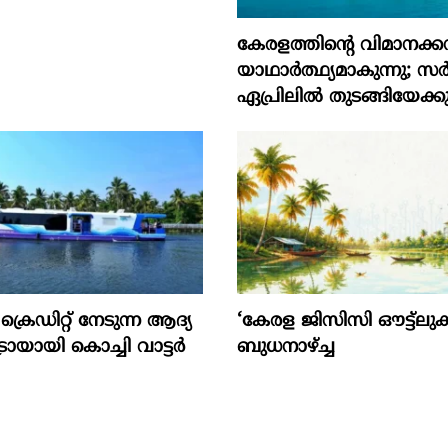
കേരളത്തിന്റെ വിമാനക്കമ
യാഥാര്‍ത്ഥ്യമാകുന്നു; സര
ഏപ്രിലില്‍ തുടങ്ങിയേക്ക
ക്രെ​ഡി​റ്റ് നേ​ടു​ന്ന ആ​ദ്യ
‘കേരള ജിസിസി ഔട്ട്ലുക്ക
ട്രോ​യാ​യി കൊ​ച്ചി വാ​ട്ട​ര്‍
ബുധനാഴ്ച്ച