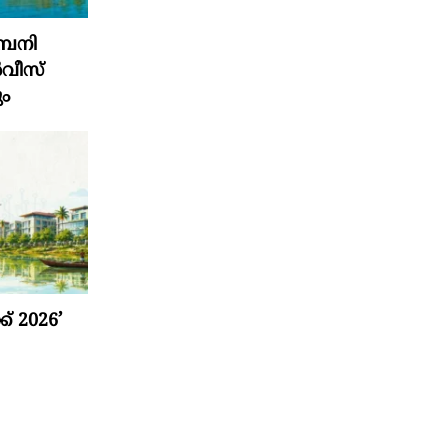
്പനി
്‍വീസ്
ും
് 2026’