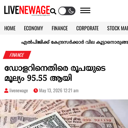
HOME
ECONOMY
FINANCE
CORPORATE
STOCK MA
CALENDAR
KERALA @70
എല്‍പിജിക്ക് കേന്ദ്രസർക്കാർ വില കൂട്ടാനൊരുങ്ങുന്നുവെന്ന
FINANCE
ഡോളറിനെതിരെ രൂപയുടെ
മൂല്യം 95.55 ആയി
livenewage
May 13, 2026 12:21 am