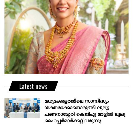
Latest news
മധ്യകേരളത്തിലെ സാന്നിദ്ധ്യം
ശക്തമാക്കാനൊരുങ്ങി ലുലു;
ചങ്ങനാശ്ശേരി കെജിഎ മാളിൽ ലുലു
ഹൈപ്പർമാർക്കറ്റ് വരുന്നു