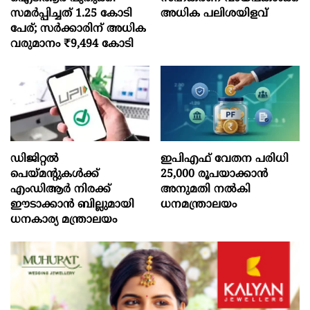
സമർപ്പിച്ചത് 1.25 കോടി
അധിക പലിശയിളവ്
പേര്; സർക്കാരിന് അധിക
വരുമാനം ₹9,494 കോടി
ഡിജിറ്റൽ
ഇപിഎഫ് വേതന പരിധി
പെയ്മന്റുകൾക്ക്
25,000 രൂപയാക്കാൻ
എംഡിആർ നിരക്ക്
അനുമതി നൽകി
ഈടാക്കാൻ ബില്ലുമായി
ധനമന്ത്രാലയം
ധനകാര്യ മന്ത്രാലയം