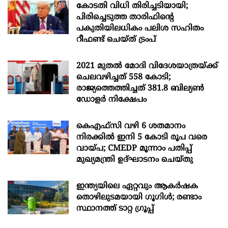
കോടതി വിധി തിരിച്ചടിയായി;
പിരിച്ചെടുത്ത താരിഫിന്‍റെ
പകുതിയിലധികം പലിശ സഹിതം
റീഫണ്ട് ചെയ്ത് ട്രംപ്
2021 മുതൽ മോദി വിദേശയാത്രയ്ക്ക്
ചെലവഴിച്ചത് 558 കോടി;
രാജ്യത്തെത്തിച്ചത് 381.8 ബില്യൺ
ഡോളർ നിക്ഷേപം
കെഎഫ്സി വഴി 6 ശതമാനം
നിരക്കിൽ ഇനി 5 കോടി രൂപ വരെ
വായ്പ; CMEDP മൂന്നാം പതിപ്പ്
മുഖ്യമന്ത്രി ഉദ്ഘാടനം ചെയ്തു
ഇന്ത്യയിലെ ഏറ്റവും ആകര്‍ഷക
തൊഴിലുടമയായി ഗൂഗിള്‍; രണ്ടാം
സ്ഥാനത്ത് ടാറ്റ ഗ്രൂപ്പ്