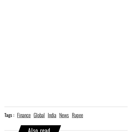
Finance
Global
India
News
Rupee
Tags :
Also read