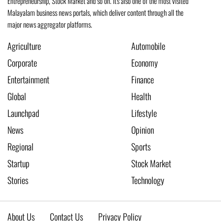
Entrepreneurship, Stock Market and so on. It's also one of the most visited
Malayalam business news portals, which deliver content through all the
major news aggregator platforms.
Agriculture
Automobile
Corporate
Economy
Entertainment
Finance
Global
Health
Launchpad
Lifestyle
News
Opinion
Regional
Sports
Startup
Stock Market
Stories
Technology
About Us
Contact Us
Privacy Policy