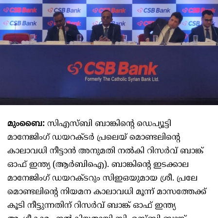
മുംബൈ:
സിഎസ്ബി ബാങ്കിന്റെ ഡെപ്യൂട്ടി
മാനേജിംഗ് ഡയറക്‌ടർ പ്രലെയ് മൊണ്ടലിന്റെ
കാലാവധി നീട്ടാൻ അനുമതി നൽകി റിസർവ് ബാങ്ക്
ഓഫ് ഇന്ത്യ (ആർ‌ബി‌ഐ). ബാങ്കിന്റെ ഇടക്കാല
മാനേജിംഗ് ഡയറക്ടറും സിഇഒയുമായ ശ്രീ. പ്രലേ
മൊണ്ടലിന്റെ നിയമന കാലാവധി മൂന്ന് മാസത്തേക്ക്
കൂടി നീട്ടുന്നതിന് റിസർവ് ബാങ്ക് ഓഫ് ഇന്ത്യ