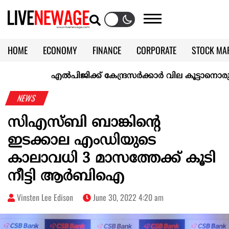
HOME
ECONOMY
FINANCE
CORPORATE
STOCK MA
CALENDAR
KERALA @70
എല്‍പിജിക്ക് കേന്ദ്രസർക്കാർ വില കൂട്ടാനൊരുങ്ങുന്നുവെ
NEWS
സിഎസ്ബി ബാങ്കിന്റെ
ഇടക്കാല എംഡിയുടെ
കാലാവധി 3 മാസത്തേക്ക് കൂടി
നീട്ടി ആർബിഐ
Vinsten Lee Edison
June 30, 2022 4:20 am