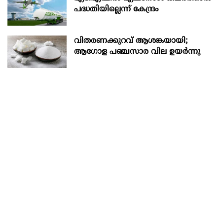
പദ്ധതിയില്ലെന്ന് കേന്ദ്രം
വിതരണക്കുറവ് ആശങ്കയായി;
ആഗോള പഞ്ചസാര വില ഉയര്‍ന്നു