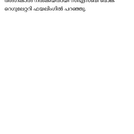
അംഗീകാരം നൽകിയതായി സിഎസ്ബി ബാങ്ക്
റെഗുലേറ്ററി ഫയലിംഗിൽ പറഞ്ഞു.