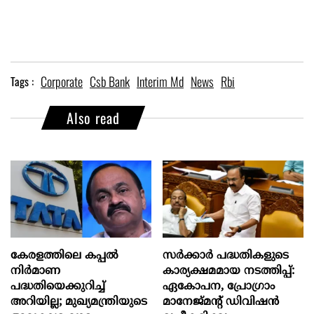
Corporate
Csb Bank
Interim Md
News
Rbi
Tags :
Also read
കേരളത്തിലെ കപ്പൽ
സര്‍ക്കാര്‍ പദ്ധതികളുടെ
നിർമാണ
കാര്യക്ഷമമായ നടത്തിപ്പ്:
പദ്ധതിയെക്കുറിച്ച്
ഏകോപന, പ്രോഗ്രാം
അറിയില്ല; മുഖ്യമന്ത്രിയുടെ
മാനേജ്മന്‍റ് ഡിവിഷന്‍