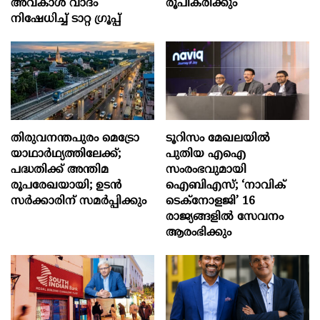
അവകാശ വാദം
രൂപീകരിക്കും
നിഷേധിച്ച് ടാറ്റ ഗ്രൂപ്പ്
തിരുവനന്തപുരം മെട്രോ
ടൂറിസം മേഖലയിൽ
യാഥാർഥ്യത്തിലേക്ക്;
പുതിയ എഐ
പദ്ധതിക്ക് അന്തിമ
സംരംഭവുമായി
രൂപരേഖയായി; ഉടൻ
ഐബിഎസ്; ‘നാവിക്
സർക്കാരിന് സമർപ്പിക്കും
ടെക്‌നോളജി’ 16
രാജ്യങ്ങളിൽ സേവനം
ആരംഭിക്കും