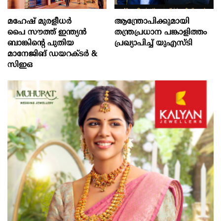
മഹേഷ് മുരളീധർ
ആന്ത്രോപിക്കുമായി
പൈ സൗത്ത് ഇന്ത്യൻ
തന്ത്രപ്രധാന പങ്കാളിത്തം
ബാങ്കിന്റെ പുതിയ
പ്രഖ്യാപിച്ച് യു‌എസ്‌ടി
മാനേജിങ് ഡയറക്ടർ &
സിഇഒ