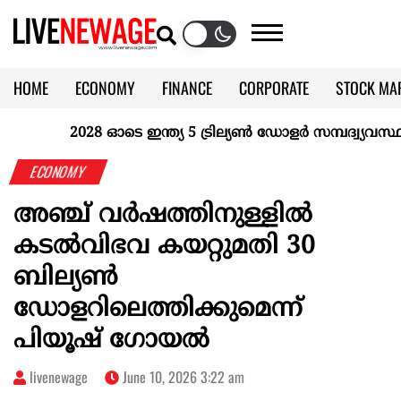
HOME
ECONOMY
FINANCE
CORPORATE
STOCK MA
CALENDAR
KERALA @70
2028 ഓടെ ഇന്ത്യ 5 ട്രില്യണ്‍ ഡോളര്‍ സമ്പദ്വ്യവസ്ഥയാ
ECONOMY
അഞ്ച് വർഷത്തിനുള്ളിൽ
കടൽവിഭവ കയറ്റുമതി 30
ബില്യൺ
ഡോളറിലെത്തിക്കുമെന്ന്
പിയൂഷ് ഗോയൽ
livenewage
June 10, 2026 3:22 am