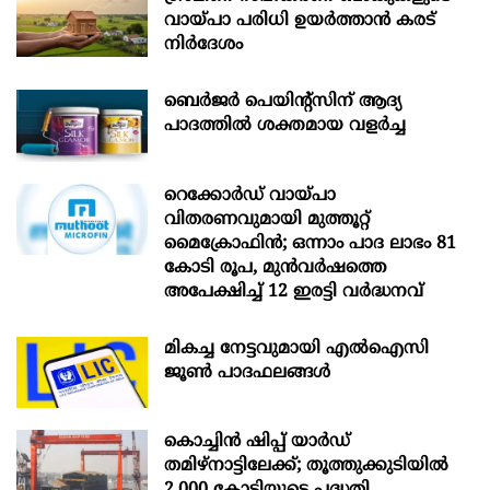
വായ്പാ പരിധി ഉയർത്താൻ കരട്
നിർദേശം
ബെർജർ പെയിന്റ്സിന് ആദ്യ
പാദത്തിൽ ശക്തമായ വളർച്ച
റെക്കോർഡ് വായ്പാ
വിതരണവുമായി മുത്തൂറ്റ്
മൈക്രോഫിൻ; ഒന്നാം പാദ ലാഭം 81
കോടി രൂപ, മുൻവർഷത്തെ
അപേക്ഷിച്ച് 12 ഇരട്ടി വർദ്ധനവ്
മികച്ച നേട്ടവുമായി എൽഐസി
ജൂൺ പാദഫലങ്ങൾ
കൊച്ചിന്‍ ഷിപ്പ് യാർഡ്
തമിഴ്നാട്ടിലേക്ക്; തൂത്തുക്കുടിയിൽ