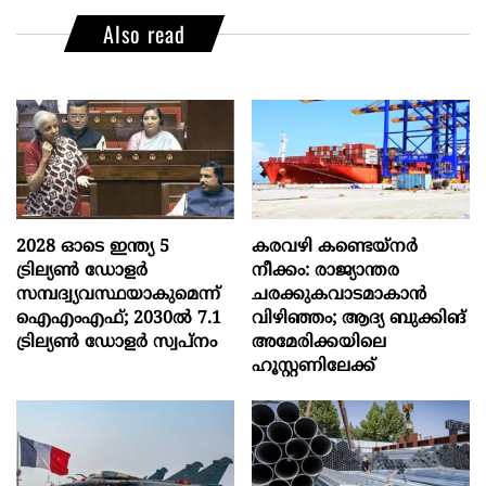
Also read
2028 ഓടെ ഇന്ത്യ 5
കരവഴി കണ്ടെയ്നർ
ട്രില്യണ്‍ ഡോളര്‍
നീക്കം: രാജ്യാന്തര
സമ്പദ്വ്യവസ്ഥയാകുമെന്ന്
ചരക്കുകവാടമാകാൻ
ഐഎംഎഫ്; 2030ല്‍ 7.1
വിഴിഞ്ഞം; ആദ്യ ബുക്കിങ്
ട്രില്യണ്‍ ഡോളര്‍ സ്വപ്നം
അമേരിക്കയിലെ
ഹൂസ്റ്റണിലേക്ക്