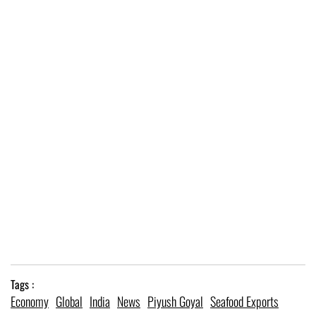
Tags :
Economy
Global
India
News
Piyush Goyal
Seafood Exports