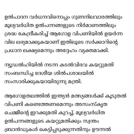
ഉൽപാദന വർധനവിനൊപ്പം ഗുണനിലവാരത്തിലും
മൂല്യവർധിത ഉൽപന്നങ്ങളുടെ നിർമാണത്തിലും
ശ്രദ്ധ കേന്ദ്രീകരിച്ച് ആഗോള വിപണിയിൽ ഉയർന്ന
വില ലഭ്യമാക്കുകയാണ് ഇതിലൂടെ സർക്കാറിന്റെ
പ്രധാന ലക്ഷ്യമെന്നും അദ്ദേഹം വ്യക്തമാക്കി.
ന്യൂഡൽഹിയിൽ നടന്ന കടൽവിഭവ കയറ്റുമതി
സംബന്ധിച്ച ദേശീയ ശിൽപശാലയിൽ
സംസാരിക്കുകയായിരുന്നു മന്ത്രി.
ആഗോളതലത്തിൽ ഇന്ത്യൻ മത്സ്യങ്ങൾക്ക് കൂടുതൽ
വിപണി കണ്ടെത്തണമെന്നും അസംസ്‌കൃത
ചെമ്മീന്റെ ഇറക്കുമതി കുറച്ച്, മൂല്യവർധിത
ഉൽപന്നങ്ങളുടെ കയറ്റുമതിക്കും സ്വന്തം
ബ്രാൻഡുകൾ കെട്ടിപ്പടുക്കുന്നതിനും ഊന്നൽ