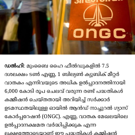
ഡൽഹി
: മുംബൈ ഹൈ ഫീൽഡുകളിൽ 7.5
ദശലക്ഷം ടൺ എണ്ണ, 1 ബില്യൺ ക്യുബിക് മീറ്റർ
വാതകം എന്നിവയുടെ അധിക ഉൽപ്പാദനത്തിനായി
6,000 കോടി രൂപ ചെലവ് വരുന്ന രണ്ട് പദ്ധതികൾ
കമ്മീഷൻ ചെയ്തതായി അറിയിച്ച് സർക്കാർ
ഉടമസ്ഥതയിലുള്ള ഓയിൽ ആൻഡ് നാച്ചുറൽ ഗ്യാസ്
കോർപ്പറേഷൻ (ONGC). എണ്ണ, വാതക മേഖലയിലെ
ഉൽപ്പാദനക്ഷമത വർദ്ധിപ്പിക്കുക എന്ന
ലക്ഷ്യത്തോടെയാണ് ഈ പദ്ധതികൾ കമ്മിഷൻ