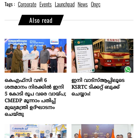
Corporate
Events
Launchpad
News
Ongc
Tags :
Also read
കെഎഫ്സി വഴി 6
ഇനി വാട്‌സ്ആപ്പിലൂടെ
ശതമാനം നിരക്കിൽ ഇനി
KSRTC ടിക്കറ്റ് ബുക്ക്
5 കോടി രൂപ വരെ വായ്പ;
ചെയ്യാം!
CMEDP മൂന്നാം പതിപ്പ്
മുഖ്യമന്ത്രി ഉദ്ഘാടനം
ചെയ്തു