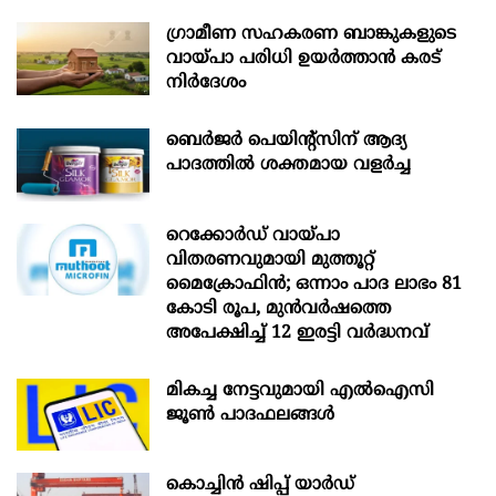
ഗ്രാമീണ സഹകരണ ബാങ്കുകളുടെ
വായ്പാ പരിധി ഉയർത്താൻ കരട്
നിർദേശം
ബെർജർ പെയിന്റ്സിന് ആദ്യ
പാദത്തിൽ ശക്തമായ വളർച്ച
റെക്കോർഡ് വായ്പാ
വിതരണവുമായി മുത്തൂറ്റ്
മൈക്രോഫിൻ; ഒന്നാം പാദ ലാഭം 81
കോടി രൂപ, മുൻവർഷത്തെ
അപേക്ഷിച്ച് 12 ഇരട്ടി വർദ്ധനവ്
മികച്ച നേട്ടവുമായി എൽഐസി
ജൂൺ പാദഫലങ്ങൾ
കൊച്ചിന്‍ ഷിപ്പ് യാർഡ്