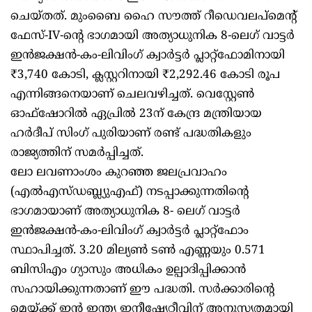
ചെയ്തത്. മുംബൈ ഹൈ സൗത്ത് റീഡെവലപ്‌മെന്റ്
ഫേസ്-IV-ന്റെ ഭാഗമായി അത്യാധുനിക 8-ലെഗ് വാട്ടർ
ഇൻജക്ഷൻ-കം-ലിവിംഗ് ക്വാർട്ടർ പ്ലാറ്റ്‌ഫോമിനായി
₹3,740 കോടി, ക്ലസ്റ്ററിനായി ₹2,292.46 കോടി രൂപ
എന്നിങ്ങനെയാണ് ചെലവഴിച്ചത്. വെസ്റ്റേൺ
ഓഫ്‌ഷോറിൽ ഏപ്രിൽ 23ന് കേന്ദ്ര മന്ത്രിയായ
ഹർദീപ് സിംഗ് പുരിയാണ് രണ്ട് പദ്ധതികളും
രാജ്യത്തിന് സമർപ്പിച്ചത്.
ലോ ലവണാംശം കുറഞ്ഞ ജലപ്രവാഹം
(എൽഎസ്ഡബ്ല്യുഎഫ്) നടപ്പാക്കുന്നതിന്റെ
ഭാഗമായാണ് അത്യാധുനിക 8- ലെഗ് വാട്ടർ
ഇൻജക്ഷൻ-കം-ലിവിംഗ് ക്വാർട്ടർ പ്ലാറ്റ്ഫോം
സ്ഥാപിച്ചത്. 3.20 മില്യൺ ടൺ എണ്ണയും 0.571
ബിസിഎം ഗ്യാസും അധികം ഉല്പാദിപ്പിക്കാൻ
സഹായിക്കുന്നതാണ് ഈ പദ്ധതി. സർക്കാരിന്റെ
മെയ്ക്ക് ഇൻ ഇന്ത്യ ഇനീഷ്യേറ്റീവിന് അനുസൃതമായി