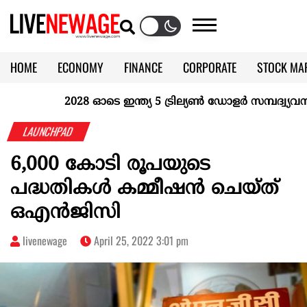
HOME
ECONOMY
FINANCE
CORPORATE
STOCK MA
CALENDAR
KERALA @70
2028 ഓടെ ഇന്ത്യ 5 ട്രില്യണ്‍ ഡോളര്‍ സമ്പദ്വ്യവസ്ഥ
LAUNCHPAD
6,000 കോടി രൂപയുടെ
പദ്ധതികൾ കമ്മീഷൻ ചെയ്ത്
ഒഎൻജിസി
livenewage
April 25, 2022 3:01 pm