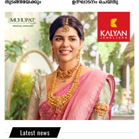
തുടങ്ങിയേക്കും
ഉദ്ഘാടനം ചെയ്തു
Latest news