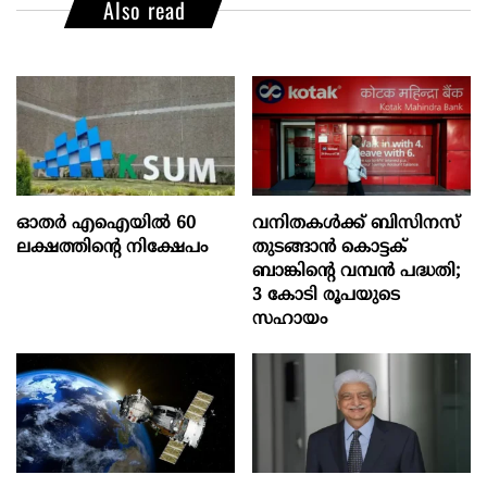
Also read
ഓതര്‍ എഐയില്‍ 60
വനിതകൾക്ക് ബിസിനസ്
ലക്ഷത്തിന്റെ നിക്ഷേപം
തുടങ്ങാൻ കൊട്ടക്
ബാങ്കിൻ്റെ വമ്പൻ പദ്ധതി;
3 കോടി രൂപയുടെ
സഹായം