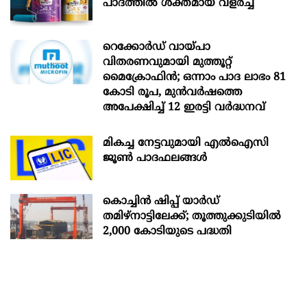
പാദത്തിൽ ശക്തമായ വളർച്ച
റെക്കോർഡ് വായ്പാ
വിതരണവുമായി മുത്തൂറ്റ്
മൈക്രോഫിൻ; ഒന്നാം പാദ ലാഭം 81
കോടി രൂപ, മുൻവർഷത്തെ
അപേക്ഷിച്ച് 12 ഇരട്ടി വർദ്ധനവ്
മികച്ച നേട്ടവുമായി എൽഐസി
ജൂൺ പാദഫലങ്ങൾ
കൊച്ചിന്‍ ഷിപ്പ് യാർഡ്
തമിഴ്നാട്ടിലേക്ക്; തൂത്തുക്കുടിയിൽ
2,000 കോടിയുടെ പദ്ധതി