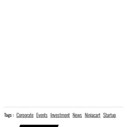
Corporate
Events
Investment
News
Ninjacart
Startup
Tags :