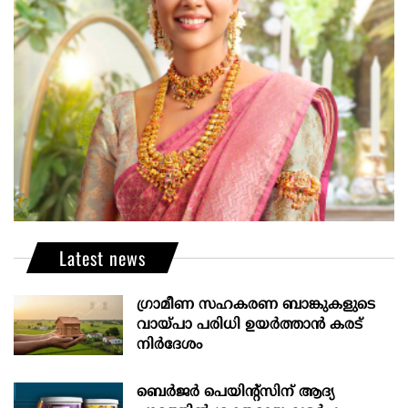
Latest news
ഗ്രാമീണ സഹകരണ ബാങ്കുകളുടെ
വായ്പാ പരിധി ഉയർത്താൻ കരട്
നിർദേശം
ബെർജർ പെയിന്റ്സിന് ആദ്യ