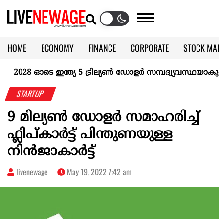
HOME
ECONOMY
FINANCE
CORPORATE
STOCK MA
CALENDAR
KERALA @70
028 ഓടെ ഇന്ത്യ 5 ട്രില്യണ്‍ ഡോളര്‍ സമ്പദ്വ്യവസ്ഥയാകുമെന്
STARTUP
9 മില്യൺ ഡോളർ സമാഹരിച്ച്
ഫ്ലിപ്കാർട്ട് പിന്തുണയുള്ള
നിൻജാകാർട്ട്
livenewage
May 19, 2022 7:42 am