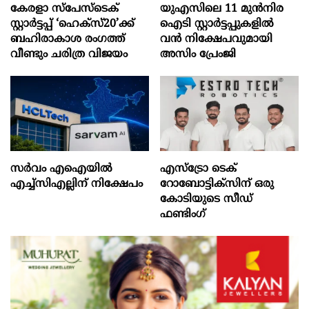
കേരളാ സ്പേസ്ടെക്
യുഎസിലെ 11 മുന്‍നിര
സ്റ്റാർട്ടപ്പ് ‘ഹെക്സ്20’ക്ക്
ഐടി സ്റ്റാര്‍ട്ടപ്പുകളില്‍
ബഹിരാകാശ രംഗത്ത്
വന്‍ നിക്ഷേപവുമായി
വീണ്ടും ചരിത്ര വിജയം
അസിം പ്രേംജി
സർവം എഐയിൽ
എസ്‌ട്രോ ടെക്
എച്ച്സിഎല്ലിന് നിക്ഷേപം
റോബോട്ടിക്‌സിന് ഒരു
കോടിയുടെ സീഡ്
ഫണ്ടിംഗ്