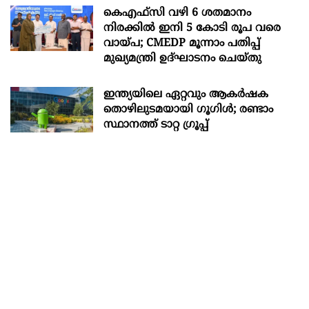
കെഎഫ്സി വഴി 6 ശതമാനം
നിരക്കിൽ ഇനി 5 കോടി രൂപ വരെ
വായ്പ; CMEDP മൂന്നാം പതിപ്പ്
മുഖ്യമന്ത്രി ഉദ്ഘാടനം ചെയ്തു
ഇന്ത്യയിലെ ഏറ്റവും ആകര്‍ഷക
തൊഴിലുടമയായി ഗൂഗിള്‍; രണ്ടാം
സ്ഥാനത്ത് ടാറ്റ ഗ്രൂപ്പ്