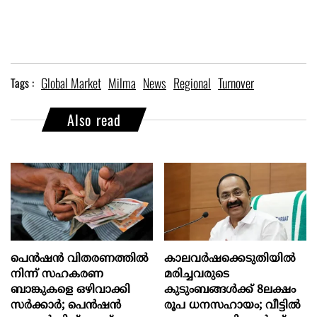
Global Market
Milma
News
Regional
Turnover
Tags :
Also read
പെൻഷൻ വിതരണത്തിൽ
കാലവർഷക്കെടുതിയിൽ
നിന്ന് സഹകരണ
മരിച്ചവരുടെ
ബാങ്കുകളെ ഒഴിവാക്കി
കുടുംബങ്ങൾക്ക് 8ലക്ഷം
സർക്കാർ; പെൻഷൻ
രൂപ ധനസഹായം; വീട്ടിൽ