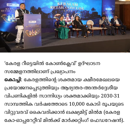
‘കേരള റീട്ടെയിൽ കോൺക്ലേവ്’ ഉദ്ഘാടന
സമ്മേളനത്തിലാണ് പ്രഖ്യാപനം
കൊച്ചി
: കേരളത്തിന്റെ ശക്തമായ ക്ഷീരമേഖലയെ
പ്രയോജനപ്പെടുത്തിയും ആഭ്യന്തര-അന്തർദ്ദേശീയ
വിപണികളിൽ സാന്നിധ്യം ശക്തമാക്കിയും 2030-31
സാമ്പത്തിക വർഷത്തോടെ 10,000 കോടി രൂപയുടെ
വിറ്റുവരവ് കൈവരിക്കാൻ ലക്ഷ്യമിട്ട് മിൽമ (കേരള
കോ-ഓപ്പറേറ്റീവ് മിൽക്ക് മാർക്കറ്റിംഗ് ഫെഡറേഷൻ).