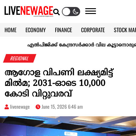
HOME
ECONOMY
FINANCE
CORPORATE
STOCK MA
CALENDAR
KERALA @70
എല്‍പിജിക്ക് കേന്ദ്രസർക്കാർ വില കൂട്ടാനൊരുങ്ങുന്നുവെന
REGIONAL
ആഗോള വിപണി ലക്ഷ്യമിട്ട്
മിൽമ; 2031-ഓടെ 10,000
കോടി വിറ്റുവരവ്
livenewage
June 15, 2026 6:46 am