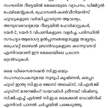
സംഘടിത റീട്ടെയിൽ മേഖലയുടെ വ്യാപനം, ഡിജിറ്റൽ
പേയ്മെന്റുകൾ, ഫ്രോസൺ-കൺവീനിയൻസ്
ഫുഡുകളുടെ വർദ്ധിച്ചുവരുന്ന ആവശ്യം,
അനുഭവവേദ്യമായ റീട്ടെയിൽ ഫോർമാറ്റുകൾ,
ടയർ-2, ടയർ-3 വിപണികളുടെ വളർച്ച, പരിസ്ഥിതി
സൗഹൃദ-ആരോഗ്യ ഉൽപ്പന്നങ്ങളോടുള്ള താല്പര്യം,
പ്രൈവറ്റ് ലേബൽ ബ്രാൻഡുകളുടെ കടന്നുവരവ്
എന്നിവയാണ് ഈ മേഖലയിലെ പ്രധാന
ട്രെൻഡുകൾ.
മൈ ഡിസൈനേഷൻ സി.ഇ.ഒയും
സഹസ്ഥാപകനുമായ സ്വരൂപ് കൃഷ്ണൻ, കപ്പോ
ഫുഡ് ഇന്ത്യ സി.ഇ.ഒ ജോസ് അലക്സ്, വി.എൻ.ജി
ഫുഡ്സ് മാനേജിംഗ് ഡയറക്ടർ ശ്രീനാഥ് വിഷ്ണു,
സി.ജി.എച്ച് എർത്ത് സി.ഇ.ഒ മൈക്കൽ ഡൊമിനിക്
എന്നിവർ പാനൽ ചർച്ചയിൽ പങ്കെടുത്തു.