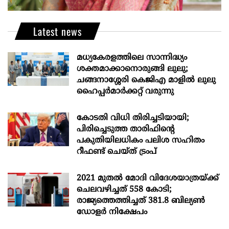
Latest news
മധ്യകേരളത്തിലെ സാന്നിദ്ധ്യം
ശക്തമാക്കാനൊരുങ്ങി ലുലു;
ചങ്ങനാശ്ശേരി കെജിഎ മാളിൽ ലുലു
ഹൈപ്പർമാർക്കറ്റ് വരുന്നു
കോടതി വിധി തിരിച്ചടിയായി;
പിരിച്ചെടുത്ത താരിഫിന്‍റെ
പകുതിയിലധികം പലിശ സഹിതം
റീഫണ്ട് ചെയ്ത് ട്രംപ്
2021 മുതൽ മോദി വിദേശയാത്രയ്ക്ക്
ചെലവഴിച്ചത് 558 കോടി;
രാജ്യത്തെത്തിച്ചത് 381.8 ബില്യൺ
ഡോളർ നിക്ഷേപം