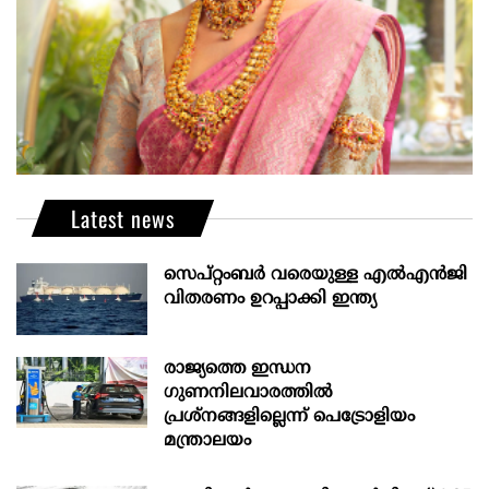
Latest news
സെപ്റ്റംബർ വരെയുള്ള എൽഎൻജി
വിതരണം ഉറപ്പാക്കി ഇന്ത്യ
രാജ്യത്തെ ഇന്ധന
ഗുണനിലവാരത്തില്‍
പ്രശ്‌നങ്ങളില്ലെന്ന് പെട്രോളിയം
മന്ത്രാലയം