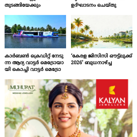
തുടങ്ങിയേക്കും
ഉദ്ഘാടനം ചെയ്തു
കാ​ര്‍​ബ​ണ്‍ ക്രെ​ഡി​റ്റ് നേ​ടു​
‘കേരള ജിസിസി ഔട്ട്ലുക്ക്
ന്ന ആ​ദ്യ വാ​ട്ട​ര്‍ മെ​ട്രോ​യാ​
2026’ ബുധനാഴ്ച്ച
യി കൊ​ച്ചി വാ​ട്ട​ര്‍ മെ​ട്രോ