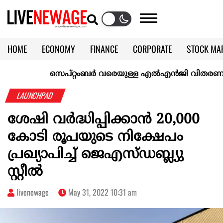
HOME
ECONOMY
FINANCE
CORPORATE
STOCK MA
CALENDAR
KERALA @70
സെപ്റ്റംബർ വരെയുള്ള എൽഎൻജി വിതരണം ഉറപ്പാക
LAUNCHPAD
ശേഷി വർദ്ധിപ്പിക്കാൻ 20,000
കോടി രൂപയുടെ നിക്ഷേപം
പ്രഖ്യാപിച്ച് ജെഎസ്ഡബ്ല്യു
സ്റ്റീൽ
livenewage
May 31, 2022 10:31 am