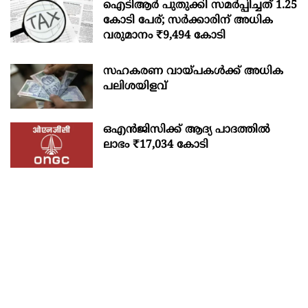
ഐടിആര്‍ പുതുക്കി സമർപ്പിച്ചത് 1.25
കോടി പേര്; സർക്കാരിന് അധിക
വരുമാനം ₹9,494 കോടി
സഹകരണ വായ്പകള്‍ക്ക് അധിക
പലിശയിളവ്
ഒഎന്‍ജിസിക്ക് ആദ്യ പാദത്തില്‍
ലാഭം ₹17,034 കോടി