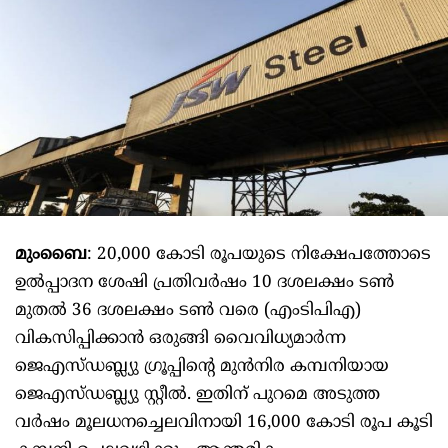
മുംബൈ
: 20,000 കോടി രൂപയുടെ നിക്ഷേപത്തോടെ
ഉൽപ്പാദന ശേഷി പ്രതിവർഷം 10 ദശലക്ഷം ടൺ
മുതൽ 36 ദശലക്ഷം ടൺ വരെ (എംടിപിഎ)
വികസിപ്പിക്കാൻ ഒരുങ്ങി വൈവിധ്യമാർന്ന
ജെഎസ്ഡബ്ല്യു ഗ്രൂപ്പിന്റെ മുൻനിര കമ്പനിയായ
ജെഎസ്ഡബ്ല്യു സ്റ്റീൽ. ഇതിന് പുറമെ അടുത്ത
വർഷം മൂലധനച്ചെലവിനായി 16,000 കോടി രൂപ കൂടി