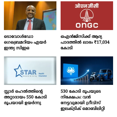
ടൊവോൾഡോ
ഒഎന്‍ജിസിക്ക് ആദ്യ
ഗെബ്രെമറിയം എയർ
പാദത്തില്‍ ലാഭം ₹17,034
ഇന്ത്യ സിഇഒ
കോടി
സ്റ്റാർ ഹെൽത്തിന്റെ
530 കോടി രൂപയുടെ
അറ്റാദായം 550 കോടി
നിക്ഷേപം: വൻ
രൂപയായി ഉയർന്നു
നേട്ടവുമായി ഗ്രീവ്സ്
ഇലക്ട്രിക് മൊബിലിറ്റി