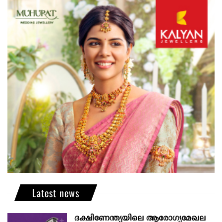
Latest news
ദക്ഷിണേന്ത്യയിലെ ആരോഗ്യമേഖല