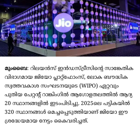
മുംബൈ
: റിലയൻസ് ഇൻഡസ്ട്രീസിന്‍റെ സാങ്കേതിക
വിഭാഗമായ ജിയോ പ്ലാറ്റ്ഫോംസ്, ലോക ബൗദ്ധിക
സ്വത്തവകാശ സംഘടനയുടെ (WIPO) ഏറ്റവും
പുതിയ പേറ്റന്‍റ് റാങ്കിംഗിൽ ആഗോളതലത്തിൽ ആദ്യ
20 സ്ഥാനങ്ങളിൽ ഇടംപിടിച്ചു. 2025ലെ പട്ടികയിൽ
320 സ്ഥാനങ്ങൾ മെച്ചപ്പെടുത്തിയാണ് ജിയോ ഈ
ശ്രദ്ധേയമായ നേട്ടം കൈവരിച്ചത്.