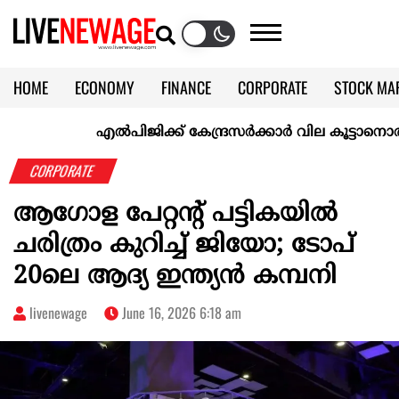
HOME
ECONOMY
FINANCE
CORPORATE
STOCK MA
CALENDAR
KERALA @70
എല്‍പിജിക്ക് കേന്ദ്രസർക്കാർ വില കൂട്ടാനൊരുങ്ങുന്നു
CORPORATE
ആഗോള പേറ്റന്‍റ് പട്ടികയിൽ
ചരിത്രം കുറിച്ച് ജിയോ; ടോപ്
20ലെ ആദ്യ ഇന്ത്യൻ കമ്പനി
livenewage
June 16, 2026 6:18 am