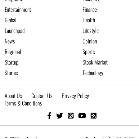
Entertainment
Finance
Global
Health
Launchpad
Lifestyle
News
Opinion
Regional
Sports
Startup
Stock Market
Stories
Technology
About Us
Contact Us
Privacy Policy
Terms & Conditions
© 2026 Live New Age
Developed by