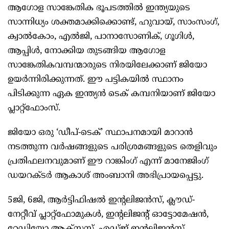
ആഗോള സാങ്കേതിക ഭൂപടത്തിൽ ഇന്ത്യയുടെ
സാന്നിധ്യം ശക്തമാക്കിക്കൊണ്ട്, ഹുവായ്, സാംസംഗ്,
ക്വാൽകോം, എൽജി, പാനാസോണിക്, ഗൂഗിൾ,
ആപ്പിൾ, നോക്കിയ തുടങ്ങിയ ആഗോള
സാങ്കേതികവമ്പന്മാരുടെ നിരയിലേക്കാണ് ജിയോ
ഉയർന്നിരിക്കുന്നത്. ഈ പട്ടികയിൽ സ്ഥാനം
പിടിക്കുന്ന ഏക ഇന്ത്യൻ ടെക് കമ്പനിയാണ് ജിയോ
പ്ലാറ്റ്ഫോംസ്.
ജിയോ ഒരു ‘ഡീപ്-ടെക്’ സ്ഥാപനമായി മാറാൻ
നടത്തുന്ന വർഷങ്ങളുടെ പരിശ്രമങ്ങളുടെ തെളിവും
പ്രതിഫലനവുമാണ് ഈ റാങ്കിംഗ് എന്ന് മാനേജിംഗ്
ഡയറക്ടർ ആകാശ് അംബാനി അഭിപ്രായപ്പെട്ടു.
5ജി, 6ജി, ആർട്ടിഫിഷൽ ഇന്‍റലിജൻസ്, ക്ലൗഡ്-
നേറ്റീവ് പ്ലാറ്റ്ഫോമുകൾ, ഇന്‍റലിജന്‍റ് ഓട്ടോമേഷൻ,