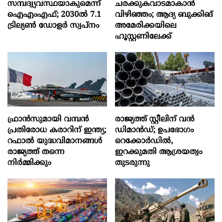
സമ്പദ്വ്യവസ്ഥയാകുമെന്ന്
ചരക്കുകവാടമാകാൻ
ഐഎംഎഫ്; 2030ല്‍ 7.1
വിഴിഞ്ഞം; ആദ്യ ബുക്കിങ്
ട്രില്യണ്‍ ഡോളര്‍ സ്വപ്നം
അമേരിക്കയിലെ
ഹൂസ്റ്റണിലേക്ക്
ഫ്രാൻസുമായി വമ്പന്‍
രാജ്യത്ത് സ്റ്റീലിന് വൻ
പ്രതിരോധ കരാറിന് ഇന്ത്യ;
ഡിമാൻഡ്; ഉപഭോഗം
റഫാല്‍ യുദ്ധവിമാനങ്ങള്‍
റെക്കോർഡിൽ,
രാജ്യത്ത് തന്നെ
ഇറക്കുമതി ആശ്രയത്വം
നിര്‍മ്മിക്കും
തുടരുന്നു