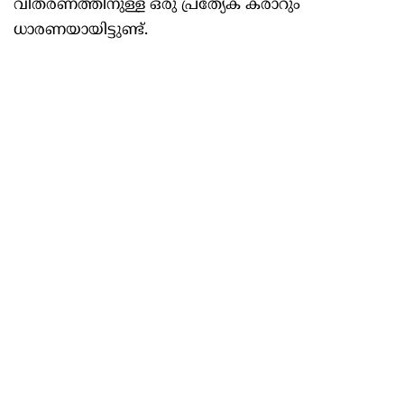
വിതരണത്തിനുള്ള ഒരു പ്രത്യേക കരാറും
ധാരണയായിട്ടുണ്ട്.