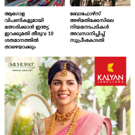
ആഗോള
ബോഫോഴ്‌സ്
വിപണികളുമായി
അഴിമതിക്കേസിലെ
മത്സരിക്കാൻ ഇന്ത്യ;
നിയമനടപടികൾ
ഇറക്കുമതി തീരുവ 10
അവസാനിപ്പിച്ച്
ശതമാനത്തിൽ
സുപ്രീംകോടതി
താഴെയാക്കും