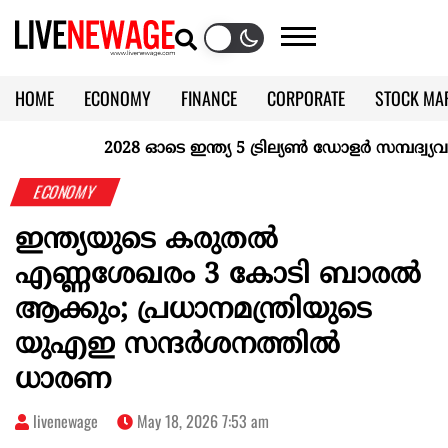
HOME
ECONOMY
FINANCE
CORPORATE
STOCK MA
CALENDAR
KERALA @70
2028 ഓടെ ഇന്ത്യ 5 ട്രില്യണ്‍ ഡോളര്‍ സമ്പദ്വ്യവസ്
ECONOMY
ഇന്ത്യയുടെ കരുതൽ
എണ്ണശേഖരം 3 കോടി ബാരൽ
ആക്കും; പ്രധാനമന്ത്രിയുടെ
യുഎഇ സന്ദർശനത്തിൽ
ധാരണ
livenewage
May 18, 2026 7:53 am