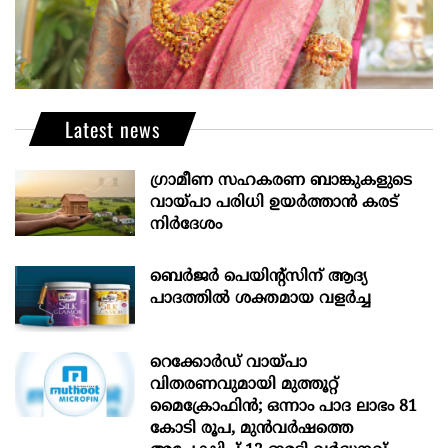
Latest news
ഗ്രാമീണ സഹകരണ ബാങ്കുകളുടെ
വായ്പാ പരിധി ഉയർത്താൻ കരട്
നിർദേശം
ബെർജർ പെയിന്റ്സിന് ആദ്യ
പാദത്തിൽ ശക്തമായ വളർച്ച
റെക്കോർഡ് വായ്പാ
വിതരണവുമായി മുത്തൂറ്റ്
മൈക്രോഫിൻ; ഒന്നാം പാദ ലാഭം 81
കോടി രൂപ, മുൻവർഷത്തെ