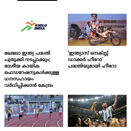
ഖേലോ ഇന്ത്യ പദ്ധതി
‘ഇന്ത്യാസ് നെക്സ്റ്റ്
പുതുക്കി നടപ്പാക്കും;
ഡാക്കർ ഹീറോ’
ദേശീയ കായിക
പദ്ധതിയുമായി ഹീറോ
ഫെഡറേഷനുകൾക്കുള്ള
ധനസഹായം
വർധിപ്പിക്കാൻ കേന്ദ്രം